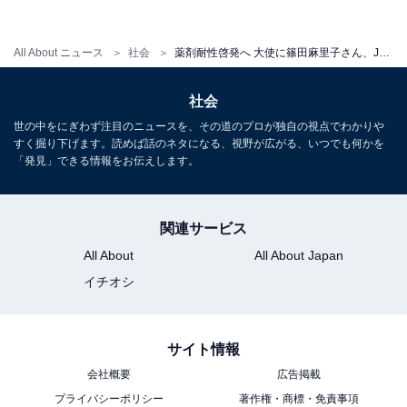
スーパー耐性菌の治療法・進化しつづける菌の脅
All About ニュース
社会
薬剤耐性啓発へ 大使に篠田麻里子さん、JOYさん 身を守るには？
威
社会
治療法については、一般的な抗生物質では歯が立たない
世の中をにぎわず注目のニュースを、その道のプロが独自の視点でわかりや
ため、スーパー耐性菌が耐性を獲得していないメカニズ
すく掘り下げます。読めば話のネタになる、視野が広がる、いつでも何かを
「発見」できる情報をお伝えします。
ムで菌を攻撃する「コリスチン」や「チゲサイクリン」
という抗生物質が有効とされている。ただし、現在効果
がある抗生物質も、使用頻度が増えるにつれ耐性菌が増
関連サービス
えてくるものと考えられているという。
All About
All About Japan
イチオシ
「新薬が開発される可能性もありますが、新しい抗生物
質にも菌は耐性を持つことが予想されます。菌自身も耐
サイト情報
性をつくり、生き抜こうと必死に抵抗しているのです。
会社概要
広告掲載
さらに注意すべき点は、近年、菌は進化を味方につけ
プライバシーポリシー
著作権・商標・免責事項