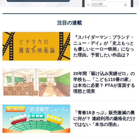
注目の連載
カルバペネム耐性腸内細菌科細菌とは
『スパイダーマン：ブランド・
ニュー・デイ』が「史上もっと
も優しいヒーロー映画」になっ
通常はこうした感染症に対しては抗生物質で対応する
た理由。予習したい作品は？
が、近年、これまで有効だった抗生物質に耐性を持つ菌
が増えてきており、これらを「耐性菌」と呼ぶ。
20年間「駆け込み実績ゼロ」の
学校も…「こども110番の家」
は本当に必要？ PTAが直面する
理想と現実
カルバペネム耐性腸内細菌科細菌とは、広域抗菌薬の代
表といえるカルバペネム系抗菌薬に耐性を持つ腸内細菌
「青春18きっぷ」販売激減の裏
科細菌。あらゆる菌に対して耐性を持つため、「スーパ
に何が？ 連続利用の厳格化だけ
ー耐性菌」と呼ばれる。
ではない「本当の理由」
今村氏によると、「カルバペネム系抗菌薬」は抗生物質