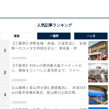
カルバペネム耐性腸内細菌科細菌(CRE)は2016年、五輪
開催を目前に控えたリオデジャネイロの海岸で検出され
た。これは、「スーパー耐性菌」「悪夢の耐性菌」とも
言われ、今村氏は解説をしている。
最新
一週間
一ヶ月
【三重県】伊勢名物「赤福」の直営店に、全国
唯一のコメダ大判焼き店も！ 東名阪・伊...
「腸内細菌科細菌」とは
1
2026/08/06
今村氏によると「腸内細菌科細菌」とは、我々の腸内に
【千葉県】918㎡の県内最大級マーケットか
いる「腸内細菌」とも重複する部分もあるが、違う範疇
ら、廃校をリノベした直売所まで。ファー...
2
に分けられるものだという。腸内細菌は、ヒトの消化管
2026/08/06
に共存している微生物の集団。一方、腸内細菌科細菌
立山連峰と富山湾を望む展望風呂に、水深333
は、グラム陰性桿菌であることなど条件があるもの。大
mの海洋深層水風呂。富山県の人気日帰...
3
腸菌や肺炎桿菌が腸内細菌科細菌で、腸内細菌全体の
2026/08/06
1％も満たない。