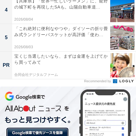
【兵庫県】「世界一忙しいラーメン」に、龍野
の城下町を再現したSAも。山陽自動車道...
4
2026/08/04
腸内細菌科細菌は通常、ヒトや動物の体内に常在し、腸
管内では病原性はない。しかし、院内感染などによっ
「これ絶対に便利なやつや」ダイソーの折り畳
み式ランドリーバスケットが高評価「使わ...
て、尿路感染症、呼吸器感染症、菌血症、手術部位感染
5
症などを引き起こすことがあるという。
2026/08/03
宝くじ当選したいなら、まずは金運を上げてか
ら買ってみて
PR
合同会社デジタルファーム
Recommended by