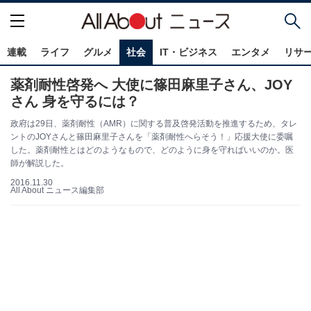
連載
ライフ
グルメ
社会
IT・ビジネス
エンタメ
リサ
薬剤耐性啓発へ 大使に篠田麻里子さん、JOY
さん 身を守るには？
政府は29日、薬剤耐性（AMR）に関する普及啓発活動を推進するため、タレ
ントのJOYさんと篠田麻里子さんを「薬剤耐性へらそう！」応援大使に委嘱
した。薬剤耐性とはどのようなもので、どのように身を守ればいいのか。医
師が解説した。
2016.11.30
All About ニュース編集部