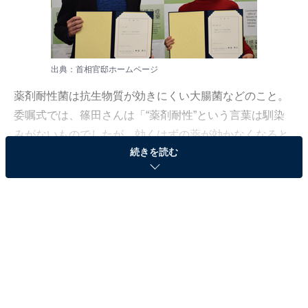
出典：
首相官邸ホームページ
薬剤耐性菌は抗生物質が効きにくい大腸菌などのこと。
委嘱式では、篠田さんは「“薬剤耐性”という言葉は馴染
みがないものでしたが、効くはずの薬が効かなくなると
続きを読む
いうことはとても怖いことだなと感じています」と述
べ、また、結核で入院した経験のあるJOYさんが「医師
の指示に従って飲み切ることが大切ですが、それができ
ていない人も多いと思います。そういう人達に自分達が
メッセージを発信していきたい」と話した。
薬物耐性菌に関しては、11月に福岡県久留米市の病院