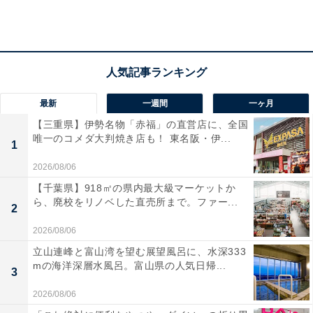
最新
一週間
一ヶ月
【三重県】伊勢名物「赤福」の直営店に、全国
唯一のコメダ大判焼き店も！ 東名阪・伊...
1
2026/08/06
【千葉県】918㎡の県内最大級マーケットか
ら、廃校をリノベした直売所まで。ファー...
2
2026/08/06
約13秒で優雅に自動開閉する
立山連峰と富山湾を望む展望風呂に、水深333
mの海洋深層水風呂。富山県の人気日帰...
3
2026/08/06