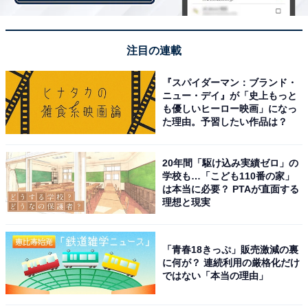
なので急な雨でも安心だ。
注目の連載
『スパイダーマン：ブランド・
ニュー・デイ』が「史上もっと
も優しいヒーロー映画」になっ
た理由。予習したい作品は？
20年間「駆け込み実績ゼロ」の
学校も…「こども110番の家」
は本当に必要？ PTAが直面する
理想と現実
「青春18きっぷ」販売激減の裏
に何が？ 連続利用の厳格化だけ
ではない「本当の理由」
トランスミッションは6MTもしくは6ATを設定。ルーフの開閉スイッチはエ
アコンパネルの下にある