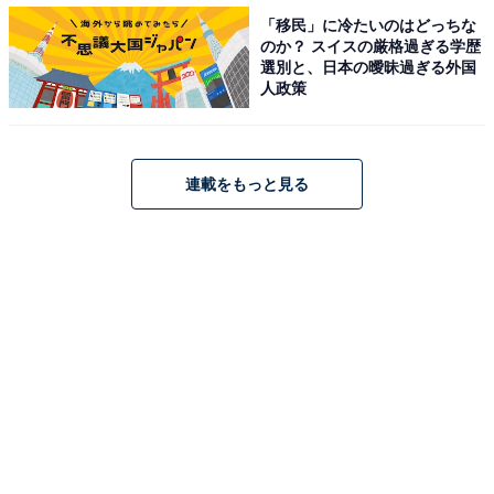
ルーフ、リヤスタイルだけでなくエンジンも異なってい
「移民」に冷たいのはどっちな
のか？ スイスの厳格過ぎる学歴
る。ソフトトップ仕様が131ps/150Nmの1.5Lに対し、ロ
選別と、日本の曖昧過ぎる外国
ードスターRFは158ps/200Nmの2.0Lを搭載。6MTもし
人政策
くは6ATが組み合わされるのは同じ。
連載をもっと見る
グレードにより異なるものの、約100kg増となるロード
スターRFを首都高を中心に都心で走らせると、重量増で
も1.5Lよりも動力性能に余裕を感じさせる。1.5Lほどパ
ワーを使い切るシーンが少なく、アクセルの踏み込み量
やMTだと変速頻度もやや少なくなりそう。