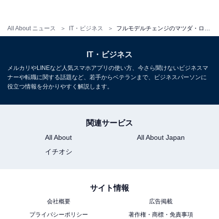
All About ニュース
IT・ビジネス
フルモデルチェンジのマツダ・ロードスターRF、12月発売へ
IT・ビジネス
メルカリやLINEなど人気スマホアプリの使い方、今さら聞けないビジネスマ
ナーや転職に関する話題など、若手からベテランまで、ビジネスパーソンに
役立つ情報を分かりやすく解説します。
関連サービス
ロードスターらしい走りは健在
All About
All About Japan
イチオシ
数センチ単位でコントロールできそうなライントレース
性の高さ、胸のすくフットワークは健在で、ルーフを閉
じていればまさにクーペ的な静かさを感じられる。オー
サイト情報
プンエアは時々楽しみたいけれど、快適性や防犯性など
会社概要
広告掲載
の面でソフトトップ仕様までは踏み切れないというニー
プライバシーポリシー
著作権・商標・免責事項