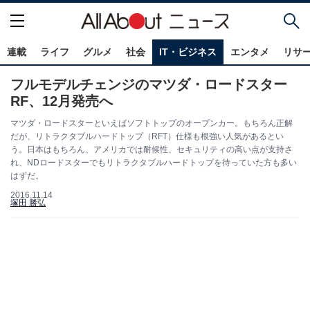
連載
ライフ
グルメ
社会
IT・ビジネス
エンタメ
リサ
フルモデルチェンジのマツダ・ロードスター
RF、12月発売へ
マツダ・ロードスターといえばソフトトップのオープンカー。もちろん正解
だが、リトラクタブルハードトップ（RFT）仕様も根強い人気があるとい
う。日本はもちろん、アメリカでは耐候性、セキュリティの高い点が支持さ
れ、NDロードスターでもリトラクタブルハードトップを待っていた方も多い
はずだ。
2016.11.14
塚田 勝弘