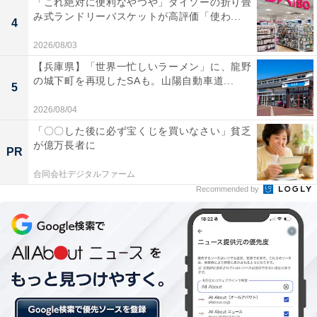
「これ絶対に便利なやつや」ダイソーの折り畳
み式ランドリーバスケットが高評価「使わ...
4
2026/08/03
【兵庫県】「世界一忙しいラーメン」に、龍野
の城下町を再現したSAも。山陽自動車道...
5
2026/08/04
「〇〇した後に必ず宝くじを買いなさい」貧乏
が億万長者に
PR
スイッチひとつ（長押し）で開閉するリトラクタブルハードトップ。約13
合同会社デジタルファーム
秒で終了し、走行時でも10km/h以下なら開閉可能
Recommended by
約13秒という世界最短クラスのルーフの開閉だが、単に
速さだけを追求したのではないという。最後にリヤルー
フが閉まる瞬間は、仕立てのいい和箪笥が最後の最後に
ゆっくりと自重でスッと閉まるような優雅な動きになっ
ている。なお、10km/h以下なら走行しながら開閉が可能