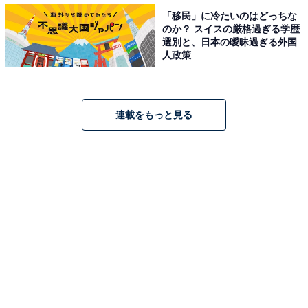
「移民」に冷たいのはどっちな
のか？ スイスの厳格過ぎる学歴
選別と、日本の曖昧過ぎる外国
人政策
2位の「はこだてクリスマスファンタジー」は、函館最
大級のイルミネーションイベント。カナダから届く巨大
連載をもっと見る
ツリーが雪で覆われた函館山や赤レンガ倉庫群を優美に
彩る。毎日18時に花火とともに海に浮かぶ巨大ツリーが
点灯する。函館の名店が揃うスープバーや時間限定で登
場するプレミアムレッドツリーも見逃せないという。開
催期間は2016年12月1日(木)～12月25日(日)。