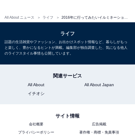
All About ニュース
ライフ
2016年に行ってみたいイルミネーション、1位は…？ じゃらんが調査
ライフ
話題の生活雑貨やファッション、お出かけスポット情報など、暮らしがもっ
と楽しく、豊かになるヒントが満載。編集部が独自調査した、気になる他人
のライフスタイル事情も公開しています。
関連サービス
3位：「さっぽろホワイトイルミネーション」「神
All About
All About Japan
戸ルミナリエ」
イチオシ
サイト情報
会社概要
広告掲載
プライバシーポリシー
著作権・商標・免責事項