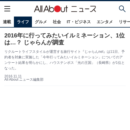
連載
ライフ
グルメ
社会
IT・ビジネス
エンタメ
リサ
2016年に行ってみたいイルミネーション、1位
は…？ じゃらんが調査
リクルートライフスタイルが運営する旅行サイト『じゃらんnet』は11日、予
約者を対象に実施した「今年行ってみたいイルミネーション」についてのア
ンケート結果を明らかにし、ハウステンボス「光の王国」（長崎県）が1位と
なった。
2016.11.11
All About ニュース編集部