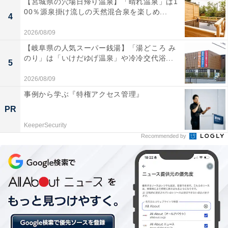
【宮城県の穴場日帰り温泉】「晴れ温泉」は1
の背中越しにイルミネーションを望むことも可能。
00％源泉掛け流しの天然混合泉を楽しめ...
4
また「パレス ハウステンボス」内で開催される「光のオ
2026/08/09
ーケストラ ジュエル イルミネーション ショー」では光
【岐阜県の人気スーパー銭湯】「湯どころ み
と音楽、噴水が織りなす絶景イルミネーションを楽しむ
のり」は「いけだゆげ温泉」や冷冷交代浴...
5
ことができる。その他、3Dマッピングや「光のバンジー
2026/08/09
ジャンプ」などのアトラクションなど、見どころ満載と
事例から学ぶ『特権アクセス管理』
いう。開催期間は2017年5月7日(日)まで。
PR
KeeperSecurity
Recommended by