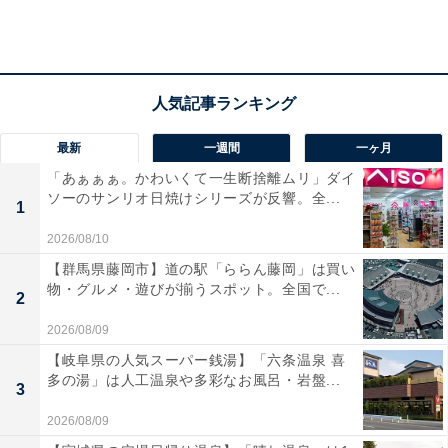
最新
一週間
一ヶ月
「あぁぁぁ。かわいくて一生断捨離ムリ」ダイ
ソーのサンリオ日焼けシリーズが反響。全...
1
2026/08/10
【群馬県藤岡市】道の駅「ららん藤岡」は買い
物・グルメ・遊びが揃うスポット。全国で...
1位となったハウステンボスの「光の王国」は、1,300万
2
球が輝く華やかなイルミネーション。今年の目玉は世界
2026/08/09
最大の「光のドラゴンロボット」だといい、全長13m、
【岐阜県の人気スーパー銭湯】「六条温泉 喜
高さ6.5m、大迫力の巨大ドラゴンが口から炎を噴いた
多の湯」は人工温泉や多彩なお風呂・岩盤...
3
り、身体が光ったり、「光の滝」と連動したりといった
2026/08/09
演出をするという。搭乗スペースがあるため、ドラゴン