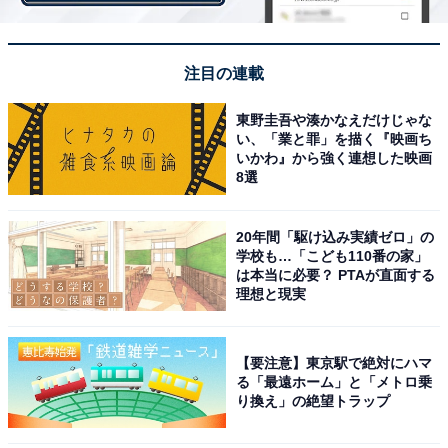
注目の連載
東野圭吾や湊かなえだけじゃな
い、「業と罪」を描く『映画ち
いかわ』から強く連想した映画
2位：「はこだてクリスマスファンタジー」の見ど
8選
ころ
20年間「駆け込み実績ゼロ」の
学校も…「こども110番の家」
は本当に必要？ PTAが直面する
理想と現実
【要注意】東京駅で絶対にハマ
る「最遠ホーム」と「メトロ乗
り換え」の絶望トラップ