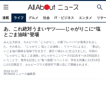
連載
ライフ
グルメ
社会
IT・ビジネス
エンタメ
リサ
あ、これ絶対うまいヤツ――じゃがりこに“塩
とごま油味”登場
みんな大好き、カルビーの「じゃがりこ」の新フレーバーが発表されまし
た。その名も、『じゃがりこ 塩とごま油味』。リリースによると、「香ばし
いごま油の風味を塩味で引き立て、後引く味わいに仕上げました。今回の
『じゃがりこ 塩とごま油味』がじゃがりこシリーズの記念すべき100品目と
いうことで、発売を記念した“食べ放題”イベントが、学生を対象に11月14日
にの1日限定で、カルビープラス原宿竹下通り店にて開催されます。
2016.11.07
All About ニュース編集部