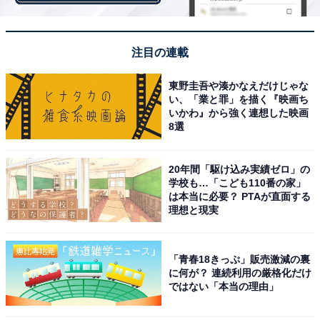
注目の連載
公式リリース
東野圭吾や湊かなえだけじゃな
じゃがりこ100品目記念サイト
い、「業と罪」を描く『映画ち
いかわ』から強く連想した映画
8選
20年間「駆け込み実績ゼロ」の
学校も…「こども110番の家」
は本当に必要？ PTAが直面する
理想と現実
「青春18きっぷ」販売激減の裏
に何が？ 連続利用の厳格化だけ
ではない「本当の理由」