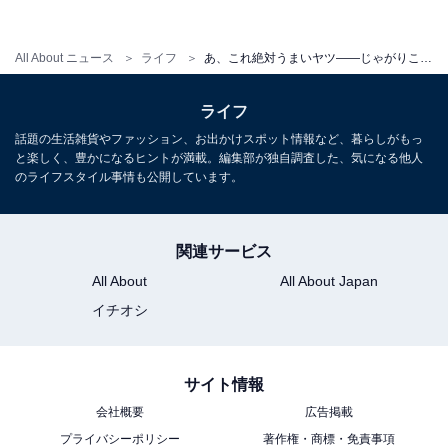
All About ニュース
ライフ
あ、これ絶対うまいヤツ――じゃがりこに“塩とごま油味”登場
ライフ
話題の生活雑貨やファッション、お出かけスポット情報など、暮らしがもっ
と楽しく、豊かになるヒントが満載。編集部が独自調査した、気になる他人
のライフスタイル事情も公開しています。
関連サービス
All About
All About Japan
イチオシ
サイト情報
会社概要
広告掲載
プライバシーポリシー
著作権・商標・免責事項