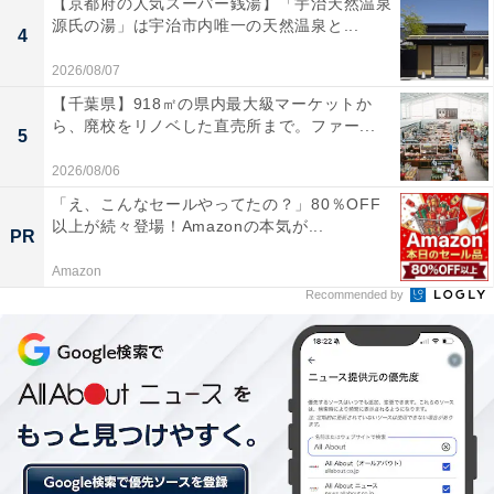
【京都府の人気スーパー銭湯】「宇治天然温泉
※JR 原宿駅より徒歩5 分
源氏の湯」は宇治市内唯一の天然温泉と...
4
■内容
2026/08/07
【千葉県】918㎡の県内最大級マーケットか
30 分間の「じゃがりこ」食べ放題、「じゃがりこクイ
ら、廃校をリノベした直売所まで。ファー...
5
ズ」に挑戦、オリジナルの「じゃがりこ」Ｍｙカップ制
作、お土産用「じゃがりこ」詰め放題 ＜参加費用＞100
2026/08/06
円/人
「え、こんなセールやってたの？」80％OFF
以上が続々登場！Amazonの本気が...
PR
■参加対象
Amazon
Recommended by
日本国内在住の学生 ※整理券配布時に学生証の提示が必
要です。
■応募方法
当日14:00 と16:00 の整理券配布による先着100 名様にご
参加いただきます。各回の参加者は15 名程度です。参加
回の指定はできません。