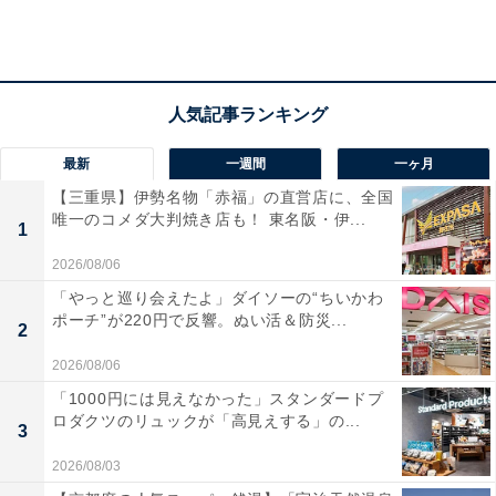
【発売記念イベント概要】
計7回 下記日時にて開催
■日時
最新
一週間
一ヶ月
2016 年11 月14 日（月）
【三重県】伊勢名物「赤福」の直営店に、全国
唯一のコメダ大判焼き店も！ 東名阪・伊...
①14:30～15:00 ②15:10～15:40 ③15:50～16:20 ④16:30
1
～17:00 ⑤17:10～17:40
2026/08/06
⑥17:50～18:20 ⑦18:30～19:00
「やっと巡り会えたよ」ダイソーの“ちいかわ
ポーチ”が220円で反響。ぬい活＆防災...
2
■場所
2026/08/06
カルビープラス 原宿竹下通り店 2 階
「1000円には見えなかった」スタンダードプ
ロダクツのリュックが「高見えする」の...
〒150－8010 東京都渋谷区神宮前1-16-8 (原宿竹下通り
3
沿い)
2026/08/03