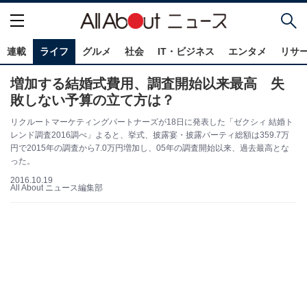
連載
ライフ
グルメ
社会
IT・ビジネス
エンタメ
リサ
増加する結婚式費用、調査開始以来最高 失
敗しない予算の立て方は？
リクルートマーケティングパートナーズが18日に発表した「ゼクシィ 結婚ト
レンド調査2016調べ」よると、挙式、披露宴・披露パーティ総額は359.7万
円で2015年の調査から7.0万円増加し、05年の調査開始以来、過去最高とな
った。
2016.10.19
All About ニュース編集部