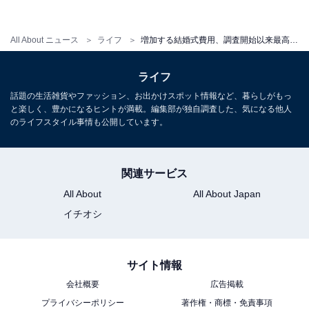
【関連記事】
結婚式費用、予算の立て方
All About ニュース
ライフ
増加する結婚式費用、調査開始以来最高 失敗しない予算の立て方は？
ライフ
話題の生活雑貨やファッション、お出かけスポット情報など、暮らしがもっ
と楽しく、豊かになるヒントが満載。編集部が独自調査した、気になる他人
のライフスタイル事情も公開しています。
関連サービス
All About
All About Japan
イチオシ
サイト情報
会社概要
広告掲載
プライバシーポリシー
著作権・商標・免責事項