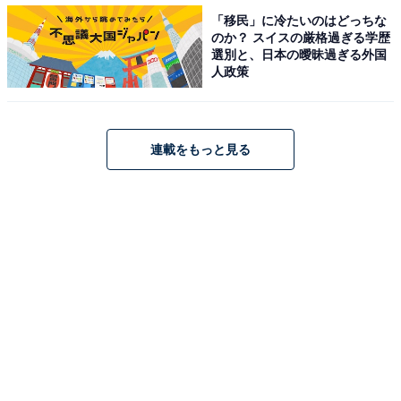
が、招待客数×3万円でだいたいのご祝儀額が予想できる
「移民」に冷たいのはどっちな
という。つまり、70人規模の披露宴でご祝儀額は200万
のか？ スイスの厳格過ぎる学歴
選別と、日本の曖昧過ぎる外国
円程度ということになる。
人政策
粂氏によると、結婚式会場への支払いは、挙式の1カ月
連載をもっと見る
～1週間前くらいというところが圧倒的に多いので、い
ただいたご祝儀をそのままスライドさせて会場にお金を
払うということは物理的に難しいという。そのため、ご
祝儀をあまりあてにしすぎるのも考えものであり、結婚
式費用は自分たちの蓄え（＋親の援助）で行うほうが良
いと粂氏は述べる。結婚式で自分たちの蓄えを使ってし
まっても、ご祝儀がいただけるから新生活は大丈夫と考
えるほうがいいかもしれない。