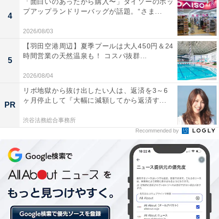
「面白いのあったから購入〜」ダイソーのポッ
プアップランドリーバッグが話題。“さま...
4
2026/08/03
【羽田空港周辺】夏季プールは大人450円＆24
時間営業の天然温泉も！ コスパ抜群...
5
2026/08/04
リボ地獄から抜け出したい人は、返済を3～6
ヶ月停止して『大幅に減額してから返済す...
PR
渋谷法務総合事務所
Recommended by
それでも足りないときは親に援助してもらっても
いい？
いい歳をした大人が情けないという意見もあるが、お金