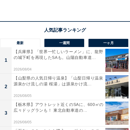
最新
一週間
一ヶ月
予算が足りないときは…
【兵庫県】「世界一忙しいラーメン」に、龍野
の城下町を再現したSAも。山陽自動車道...
1
招待客を減らせばそれだけかかる費用は減るので、招待
2026/08/04
客を見直すのもひとつの方法だというのが粂氏の意見。
【山梨県の人気日帰り温泉】「山梨日帰り温泉
さらには思い切って会場側に相談してみるのもいい。
源泉かけ流しの湯 桜湯」は源泉かけ流...
2
「どうしてもこの会場で結婚式を挙げたいのだけれど、
2026/08/05
予算はぎりぎりで●●●万円までしか出せません。どうに
か予算内でお願いできませんか？」と誠意をもって交渉
【栃木県】アウトレット近くのSAに、600㎡の
広々ドッグランも！ 東北自動車道の...
すれば道が拓けるかもしれないという。
3
2026/08/05