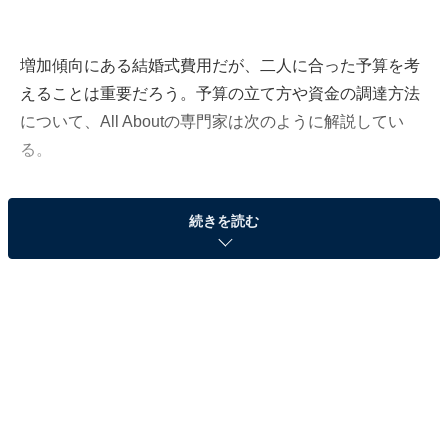
増加傾向にある結婚式費用だが、二人に合った予算を考
えることは重要だろう。予算の立て方や資金の調達方法
について、All Aboutの専門家は次のように解説してい
る。
続きを読む
******
会場のモデル見積よりは50万円～100万円多めに
見るのがポイント
自分たちが結婚式のために使える貯蓄額と、結婚式まで