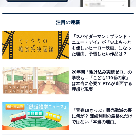
がないのであればやむを得ないこともある。親によって
は「子どもの結婚式の援助をするのは当たり前のこと」
と考えている場合もあるし、「もう大人なんだから自分
注目の連載
たちで何とかしろ」という考えの人もいるだろう。自分
『スパイダーマン：ブランド・
の親がどちらのタイプかを見極めた上で、相談を持ちか
ニュー・デイ』が「史上もっと
けてもみるといいと粂氏は述べている。
も優しいヒーロー映画」になっ
た理由。予習したい作品は？
20年間「駆け込み実績ゼロ」の
学校も…「こども110番の家」
ご祝儀は結婚式費用としてあてにしてもいい？
は本当に必要？ PTAが直面する
理想と現実
ご祝儀の額は、たとえば友人や同僚なら3万円が相場、
親族になれば5万円以上。また、友人や同僚でも年齢が
「青春18きっぷ」販売激減の裏
20代前半で、学生など定期的な収入がない場合だと、2
に何が？ 連続利用の厳格化だけ
万円ということもある。粂氏によると、招待客の顔ぶれ
ではない「本当の理由」
でご祝儀総額は変化するので、一概には言えないだろう