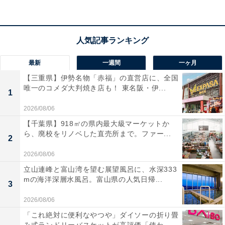
Anker「Zolo Charger (50W, 4 Ports)」の口コミは？
Anker「Zolo Charger (50W, 4 Ports)」には以下のような
最新
一週間
一ヶ月
口コミが寄せられています。
【三重県】伊勢名物「赤福」の直営店に、全国
唯一のコメダ大判焼き店も！ 東名阪・伊...
1
4つのポートがあるおかげで家族全員のスマホを一
2026/08/06
気に充電できて非常に助かっています
【千葉県】918㎡の県内最大級マーケットか
ら、廃校をリノベした直売所まで。ファー...
2
2026/08/06
コンパクトなのに50Wの高出力でノートPCもスマ
立山連峰と富山湾を望む展望風呂に、水深333
ホも素早く充電できて大満足です
mの海洋深層水風呂。富山県の人気日帰...
3
2026/08/06
「これ絶対に便利なやつや」ダイソーの折り畳
旅行や出張の際もこれ1台持っていけばすべてのデ