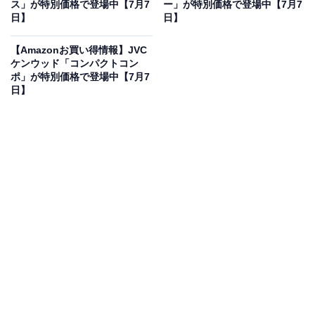
ス」が特別価格で登場中【7月7
ー」が特別価格で登場中【7月7
日】
日】
【Amazonお買い得情報】JVC
Anker Zolo Charger (50W, 4 Ports) ブラック
ケンウッド「コンパクトコン
ポ」が特別価格で登場中【7月7
Amazonで見る
日】
AnkerのAC式充電器「Zolo Charger (50W, 4 Ports)」は現
在17％オフの特別価格・税込2490円販売中です。
この商品のおすすめポイントは？
Ankerの「Zolo Charger (50W, 4 Ports)」は、
最大50Wの
高出力
と、多様な機器を同時に繋げる
4つのポートを搭
載
した充電器です。折りたたみ式プラグを採用したコン
パクト設計なので、持ち運びもスマート。スマホやタブ
レット、ノートPCまでこれ1台でまとめて急速充電でき
るのが本当に頼もしいですね！