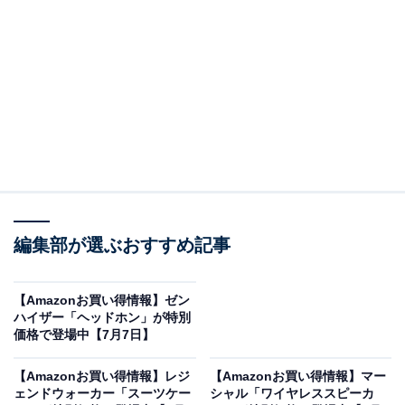
※以下のセール情報は7月8日20時現在のものです。値段
の変更、売り切れの場合もあります。
※本記事で紹介している商品の購入やサービスの利用により、売上の一部が
オールアバウトに還元されることがあります。
Ankerの「AC式充電器」が限定価格に！ 17％オフ
で登場
編集部が選ぶおすすめ記事
【Amazonお買い得情報】ゼン
ハイザー「ヘッドホン」が特別
価格で登場中【7月7日】
【Amazonお買い得情報】レジ
【Amazonお買い得情報】マー
ェンドウォーカー「スーツケー
シャル「ワイヤレススピーカ