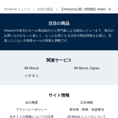
All About ニュース
注目の商品
【Amazonお買い得情報】Anker「AC式充電器」が特別価格で登場中【7月8日】
注目の商品
Amazonや楽天のセール商品紹介から専門家による独自レビューまで、毎日の
お買いものがもっと楽しく、もっとお得になる注目の商品情報をお届け。見
逃したくない大規模セールの情報も満載です。
Anker PowerPort Atom III Slim (Four Ports) ブラック
関連サービス
Amazonで見る
All About
All About Japan
イチオシ
Anker「Prime Charger」
サイト情報
会社概要
広告掲載
プライバシーポリシー
著作権・商標・免責事項
当サイトの情報についての注意
All About ニュースについて