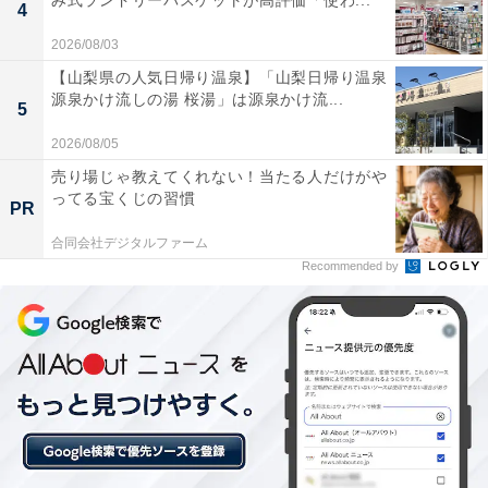
み式ランドリーバスケットが高評価「使わ...
4
バイスを賄えるので荷物が減りました
2026/08/03
【山梨県の人気日帰り温泉】「山梨日帰り温泉
源泉かけ流しの湯 桜湯」は源泉かけ流...
複数のデバイスをまとめてスッキリ充電したい人や、外
5
出先での持ち物をミニマルにしたい人には、おすすめの
2026/08/05
商品といえそうです。
売り場じゃ教えてくれない！当たる人だけがや
ってる宝くじの習慣
PR
合同会社デジタルファーム
Recommended by