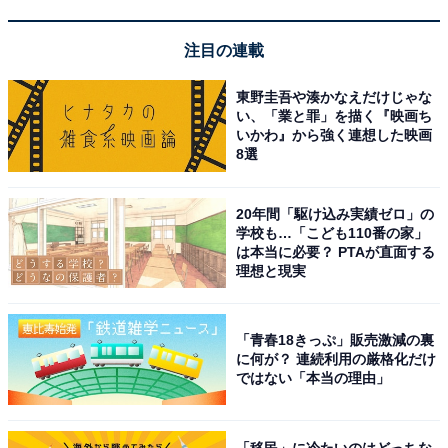
注目の連載
【今日チェックしたい】Ankerの人気商品5選
東野圭吾や湊かなえだけじゃな
い、「業と罪」を描く『映画ち
いかわ』から強く連想した映画
Anker「Prime Charger」
8選
20年間「駆け込み実績ゼロ」の
学校も…「こども110番の家」
は本当に必要？ PTAが直面する
理想と現実
「青春18きっぷ」販売激減の裏
に何が？ 連続利用の厳格化だけ
ではない「本当の理由」
Anker Prime Charger (160W, 3 Ports) シルバー
Amazonで見る
「移民」に冷たいのはどっちな