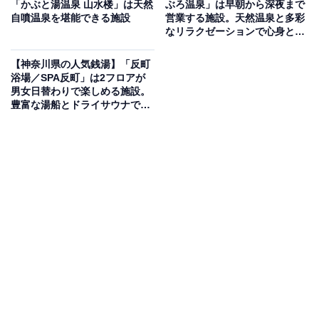
「かぶと湯温泉 山水楼」は天然
ぶろ温泉」は早朝から深夜まで
激が少ない軟水を使用しているのが特徴です。施設内に
自噴温泉を堪能できる施設
営業する施設。天然温泉と多彩
なリラクゼーションで心身とも
は、ミクロの泡でリラックスできるシルク風呂、体の芯
にリフレッシュ
から温まる炭酸泉、18度程度でバイブラ付きの水風呂、
【神奈川県の人気銭湯】「反町
乾式サウナ、ボディーマッサージ効果のあるジャグジー
浴場／SPA反町」は2フロアが
男女日替わりで楽しめる施設。
を完備。毎日朝7時から営業しています。
豊富な湯船とドライサウナでリ
ラックス
楽天トラベルで神奈川県の施設を見る