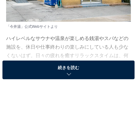
「今井湯」公式Webサイトより
ハイレベルなサウナや温泉が楽しめる銭湯やスパなどの
施設を、休日や仕事終わりの楽しみにしている人も少な
くないはず。日々の疲れを癒すリラックスタイムは、何
物にも代えがたい時間ですよね。しかし、近年では高い
続きを読む
人気をほこる施設も多く、どこに行けばよいか迷ってし
まう……そんな思いを抱えている人もいるのではないで
しょうか。
そんな人に向けて、All About ニュース編集部が厳選し
た、人気かつ評価の高いサウナや銭湯の施設を紹介しま
す。今回紹介するのは、神奈川県で人気の施設「今井
湯」です。