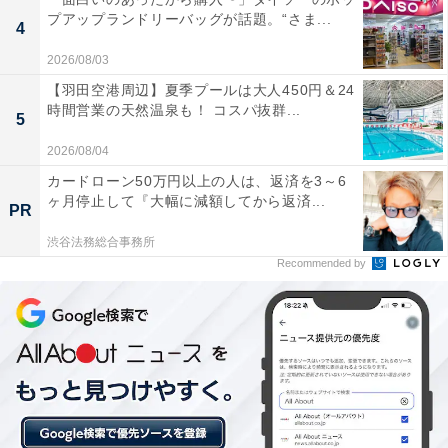
プアップランドリーバッグが話題。“さま...
4
炭酸泉やシルク風呂、ジャグジーなど設備が充実し
2026/08/03
ており、90度設定の乾式サウナと水風呂の交互浴も
【羽田空港周辺】夏季プールは大人450円＆24
時間営業の天然温泉も！ コスパ抜群...
人気。
5
2026/08/04
カードローン50万円以上の人は、返済を3～6
早朝7時からの朝風呂営業や、夜24時までの遅い時
ヶ月停止して『大幅に減額してから返済...
PR
間まで営業しているため、ライフスタイルに合わせ
渋谷法務総合事務所
て利用しやすい。
Recommended by