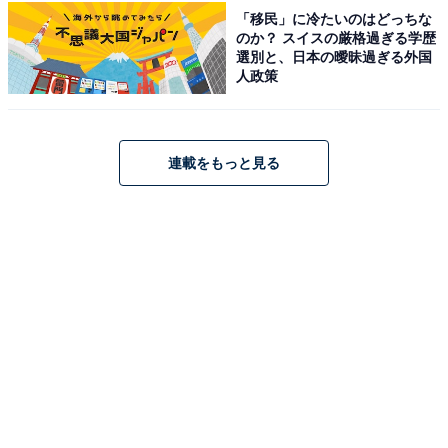
「移民」に冷たいのはどっちな
料金
のか？ スイスの厳格過ぎる学歴
選別と、日本の曖昧過ぎる外国
※入浴料は現金払いのみ。貸しバスタオル100円、貸し
人政策
タオル30円。サウナ利用は別途220円（サウナのみの利
用は不可）。中学生は生徒手帳提示で100円引き。大人
同伴者1名につき幼児2名まで無料。
連載をもっと見る
平日：大人（中学生以上）570円、中人（小学生）250
円、幼児（小学生未満）130円
土・日・祝：大人（中学生以上）570円、中人（小学
生）250円、幼児（小学生未満）130円
営業時間
平日：7:00〜10:00、15:00〜24:00（※最終受付は閉店時
間の30分前。第1・3・5水曜定休、祝日の場合は通し営
業で振替休業あり）
土・日・祝：7:00〜24:00（※最終受付は閉店時間の30