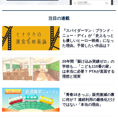
注目の連載
『スパイダーマン：ブランド・
ニュー・デイ』が「史上もっと
も優しいヒーロー映画」になっ
た理由。予習したい作品は？
アクセス・料金情報は？ 泊まれる？
20年間「駆け込み実績ゼロ」の
学校も…「こども110番の家」
アクセス
は本当に必要？ PTAが直面する
理想と現実
所在地：神奈川県川崎市中原区今井南町34-25
アクセス：東急東横線・武蔵小杉駅・南口出口徒歩約8
「青春18きっぷ」販売激減の裏
分、または東急東横線・元住吉駅・西口出口徒歩約8
に何が？ 連続利用の厳格化だけ
分。無料駐車場2台分あり（徒歩2分の場所にコインパー
ではない「本当の理由」
キングもあり）。