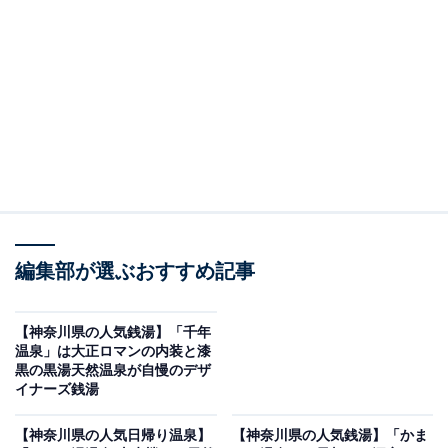
※2026年6月時点で、Googleクチコミが300件以上、平
均評価が3.5超えの銭湯を紹介しています
この記事の執筆者：
All About ニュース編集
部
「All About ニュース」は、ネットの話題から世の中の動きまで、暮
らしの中にあふれる「なぜ？」「どうして？」を分かりやすく伝え
るAll About発のニュースメディアです。お金や仕事、恋愛、ITに関
...続きを読む
する疑問に対して専門家が分かりやすく回答するほか、エンタメ情
編集部が選ぶおすすめ記事
報やSNSで話題のトピックスを紹介しています。
※本記事で紹介している商品の購入やサービスの利用により、売上の一部が
オールアバウトに還元されることがあります。
【神奈川県の人気銭湯】「千年
温泉」は大正ロマンの内装と漆
「今井湯」はすべての湯船やシャワーに軟水を使
黒の黒湯天然温泉が自慢のデザ
用した銭湯
イナーズ銭湯
【神奈川県の人気日帰り温泉】
【神奈川県の人気銭湯】「かま
今井湯は、すべての湯船、シャワー、カランに肌への刺