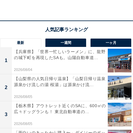
最新
一週間
一ヶ月
【兵庫県】「世界一忙しいラーメン」に、龍野
の城下町を再現したSAも。山陽自動車道...
1
2026/08/04
「今井湯」の口コミは？
【山梨県の人気日帰り温泉】「山梨日帰り温泉
源泉かけ流しの湯 桜湯」は源泉かけ流...
2
「今井湯」には以下のような口コミが寄せられていま
す。
2026/08/05
【栃木県】アウトレット近くのSAに、600㎡の
広々ドッグランも！ 東北自動車道の...
すべての湯船やシャワーに軟水が使われており、お
3
風呂上がりの肌がしっとりとして乾燥しにくい。
2026/08/05
「面白いのあったから購入〜」ダイソーのポッ