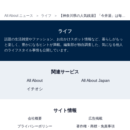
分前）
All About ニュース
ライフ
【神奈川県の人気銭湯】「今井湯」は毎日朝風呂が楽しめる軟水銭湯施設。シルク風呂や炭酸泉でリラックス
宿泊可否
ライフ
宿泊：不可（24時が退店時間となる日帰り銭湯施設のた
め）
話題の生活雑貨やファッション、お出かけスポット情報など、暮らしがもっ
と楽しく、豊かになるヒントが満載。編集部が独自調査した、気になる他人
のライフスタイル事情も公開しています。
こちらもおすすめ
【神奈川県の人気銭湯】「今井湯」は毎日朝風
関連サービス
呂が楽しめる軟水銭湯。炭酸泉やシルク風呂で
リラックス
All About
All About Japan
イチオシ
サイト情報
会社概要
広告掲載
プライバシーポリシー
著作権・商標・免責事項