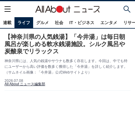
連載
ライフ
グルメ
社会
IT・ビジネス
エンタメ
リサ
【神奈川県の人気銭湯】「今井湯」は毎日朝
風呂が楽しめる軟水銭湯施設。シルク風呂や
炭酸泉でリラックス
神奈川県には、人気の銭湯やサウナも数多く存在します。今回は、中でも特
にユーザーから高い評価を数多く獲得した「今井湯」を詳しく紹介します。
（サムネイル画像：「今井湯」公式Webサイトより）
2026.07.08
All About ニュース編集部