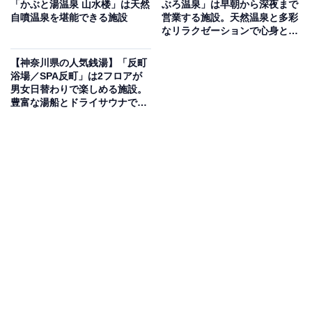
「かぶと湯温泉 山水楼」は天然
ぶろ温泉」は早朝から深夜まで
泉（食塩泉）の天然温泉風呂や、ドライ（乾式）サウ
自噴温泉を堪能できる施設
営業する施設。天然温泉と多彩
なリラクゼーションで心身とも
ナ、ゲルマニウム温浴風呂などを完備しています。さら
にリフレッシュ
に韓国アカスリ、中国整体、女性専用のよもぎ蒸し、タ
【神奈川県の人気銭湯】「反町
イ古式リラクゼーションといった豊富な癒やしメニュー
浴場／SPA反町」は2フロアが
男女日替わりで楽しめる施設。
が魅力。湯上がりには凍ったグラスの生ビールや各種ソ
豊富な湯船とドライサウナでリ
ーダも楽しめます。
ラックス
楽天トラベルで神奈川県の施設を見る