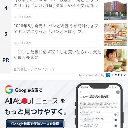
のり」は「いけだゆげ温泉」や冷冷交代浴...
と温まり日々の疲れが癒やされます。
4
2026/08/09
2026年8月発売！ パンどろぼうが時計付きフ
ィギュアになった「パンどろぼう フ...
早朝6時から深夜24時まで営業しており、ランナー
5
ズステーションとしても利用できるため、朝のラン
2026/08/09
ニング時や仕事終わりにも立ち寄りやすくて便利で
「〇〇した後に必ず宝くじを買いなさい」貧乏
す。
が億万長者に
PR
合同会社デジタルファーム
Recommended by
本格的な中国整体やタイ古式リラクゼーション、韓
国アカスリなどお風呂上がりのマッサージメニュー
がとても充実していて贅沢な時間を過ごせます。