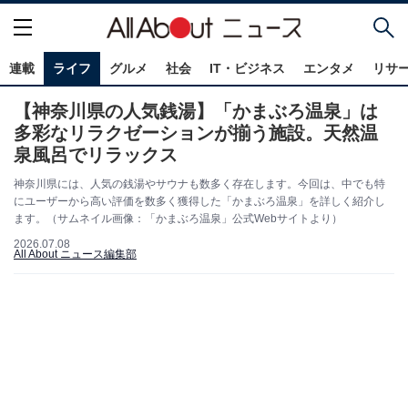
連載
ライフ
グルメ
社会
IT・ビジネス
エンタメ
リサ
【神奈川県の人気銭湯】「かまぶろ温泉」は
多彩なリラクゼーションが揃う施設。天然温
泉風呂でリラックス
神奈川県には、人気の銭湯やサウナも数多く存在します。今回は、中でも特
にユーザーから高い評価を数多く獲得した「かまぶろ温泉」を詳しく紹介し
ます。（サムネイル画像：「かまぶろ温泉」公式Webサイトより）
2026.07.08
All About ニュース編集部