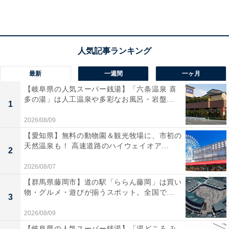
最新
一週間
一ヶ月
【岐阜県の人気スーパー銭湯】「六条温泉 喜
多の湯」は人工温泉や多彩なお風呂・岩盤...
1
2026/08/09
【愛知県】無料の動物園＆観光牧場に、市初の
「かまぶろ温泉」の口コミは？
天然温泉も！ 高速道路のハイウェイオア...
2
「かまぶろ温泉」には以下のような口コミが寄せられて
2026/08/07
います。
【群馬県藤岡市】道の駅「ららん藤岡」は買い
物・グルメ・遊びが揃うスポット。全国で...
3
天然温泉風呂をはじめ、ゲルマニウム温浴風呂や泡
2026/08/09
風呂など浴槽の種類が豊富で、体の芯からしっかり
【岐阜県の人気スーパー銭湯】「湯どころ み