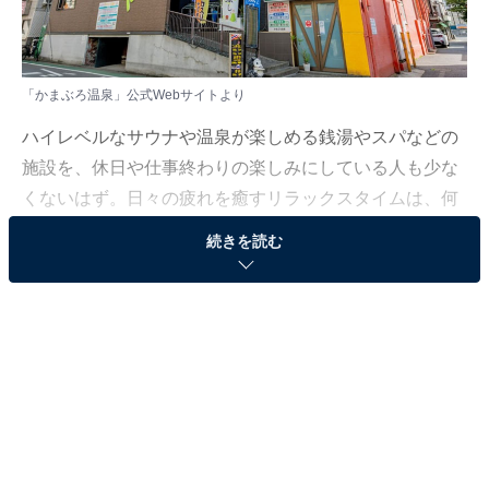
「かまぶろ温泉」公式Webサイトより
ハイレベルなサウナや温泉が楽しめる銭湯やスパなどの
施設を、休日や仕事終わりの楽しみにしている人も少な
くないはず。日々の疲れを癒すリラックスタイムは、何
物にも代えがたい時間ですよね。しかし、近年では高い
続きを読む
人気をほこる施設も多く、どこに行けばよいか迷ってし
まう……そんな思いを抱えている人もいるのではないで
しょうか。
そんな人に向けて、All About ニュース編集部が厳選し
た、人気かつ評価の高いサウナや銭湯の施設を紹介しま
す。今回紹介するのは、神奈川県で人気の施設「かまぶ
ろ温泉」です。