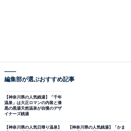
※2026年6月時点で、Googleクチコミが300件以上、平
均評価が3.5超えの銭湯を紹介しています
この記事の執筆者：
All About ニュース編集
部
「All About ニュース」は、ネットの話題から世の中の動きまで、暮
らしの中にあふれる「なぜ？」「どうして？」を分かりやすく伝え
るAll About発のニュースメディアです。お金や仕事、恋愛、ITに関
...続きを読む
する疑問に対して専門家が分かりやすく回答するほか、エンタメ情
編集部が選ぶおすすめ記事
報やSNSで話題のトピックスを紹介しています。
※本記事で紹介している商品の購入やサービスの利用により、売上の一部が
オールアバウトに還元されることがあります。
【神奈川県の人気銭湯】「千年
温泉」は大正ロマンの内装と漆
「かまぶろ温泉」は多彩なリラクゼーションが揃
黒の黒湯天然温泉が自慢のデザ
う施設
イナーズ銭湯
【神奈川県の人気日帰り温泉】
【神奈川県の人気銭湯】「かま
かまぶろ温泉は、保温効果が高く湯冷めしにくい塩化物