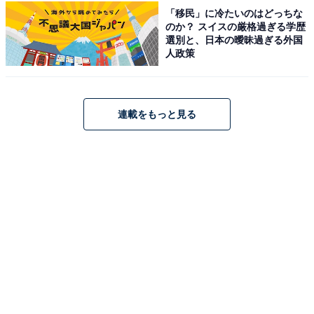
10分
「移民」に冷たいのはどっちな
のか？ スイスの厳格過ぎる学歴
料金
選別と、日本の曖昧過ぎる外国
人政策
※シャンプー、コンディショナー、ボディソープは浴室
内に常設されています。タオルのレンタル（有料）もあ
ります。サウナ利用時はバスタオル・小タオルが付きま
連載をもっと見る
す。
平日：大人入浴のみ 570円 / サウナ付き 820円
土・日・祝：大人入浴のみ 570円 / サウナ付き 820円
営業時間
平日：6:00〜24:00（定休日：第2木曜日、毎週金曜日）
土・日・祝：6:00〜24:00
宿泊可否
宿泊：不可（日帰り入浴施設のため宿泊はできません）