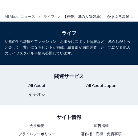
All About ニュース
ライフ
【神奈川県の人気銭湯】「かまぶろ温泉」は多彩なリラクゼーションが揃う施設。天然温泉風呂でリラックス
こちらもおすすめ
【神奈川県の人気銭湯】「今井湯」は毎日朝風
ライフ
呂が楽しめる軟水銭湯。炭酸泉やシルク風呂で
リラックス
話題の生活雑貨やファッション、お出かけスポット情報など、暮らしがもっ
と楽しく、豊かになるヒントが満載。編集部が独自調査した、気になる他人
のライフスタイル事情も公開しています。
関連サービス
All About
All About Japan
イチオシ
サイト情報
会社概要
広告掲載
プライバシーポリシー
著作権・商標・免責事項