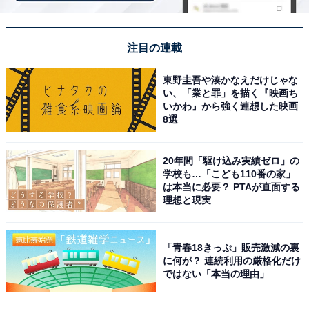
注目の連載
東野圭吾や湊かなえだけじゃな
い、「業と罪」を描く『映画ち
いかわ』から強く連想した映画
8選
20年間「駆け込み実績ゼロ」の
学校も…「こども110番の家」
は本当に必要？ PTAが直面する
理想と現実
アクセス・料金情報は？ 泊まれる？
アクセス
「青春18きっぷ」販売激減の裏
に何が？ 連続利用の厳格化だけ
所在地：神奈川県川崎市川崎区藤崎4-7-3
ではない「本当の理由」
アクセス：JR・京急川崎駅1番バス乗り場からバスで約