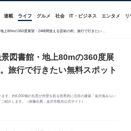
連載
ライフ
グルメ
社会
IT・ビジネス
エンタメ
リ
【金沢市】すべて無料！ 絶景図書館・地上80mの360度展望・24時間使える芸術の村。旅行で行きたい無料スポット3選
景図書館・地上80mの360度展
村。旅行で行きたい無料スポット
ます。約6,000個の丸窓が外壁を彩る世界的に注目の建築「金沢海みらい
厳選してご紹介します。（画像出典：金沢市観光公式サイト）