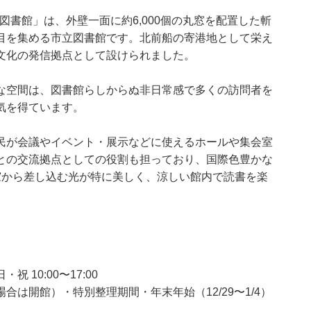
い図書館」は、外壁一面に約6,000個の丸窓を配置した斬
目を集める市立図書館です。北前船の寄港地として栄え
文化の発信拠点として設けられました。
な空間は、図書館らしからぬ非日常感で多くの訪問者を
気を得ています。
民が会議やイベント・展示などに使えるホールや集会室
との交流拠点としての役割も担っており、国際色豊かな
窓から差し込む光が特に美しく、涼しい館内で読書を楽
祝 10:00〜17:00
は開館）・特別整理期間・年末年始（12/29〜1/4）