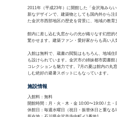
2011年（平成23年）に開館した「金沢海みら
新なデザインで、建築物としても国内外から注
た金沢市西部地区の歴史を背景に、地域の教育
館内に差し込む丸窓からの光が織りなす幻想的
驚かせます。建築ファン・愛好家からも高い人
入館は無料で、蔵書の閲覧はもちろん、地域住
も設けられています。金沢市の姉妹都市図書館
コレクションも魅力です。7月の夏は館内の丸
しむ絶好の避暑スポットにもなっています。
施設情報
入館料：無料
開館時間：月・火・木・金 10:00〜19:00 / 土・日・
休館日：毎週水曜日（祝日・振替休日と重なる場合
所在地：石川県金沢市寺中町イ1番地1