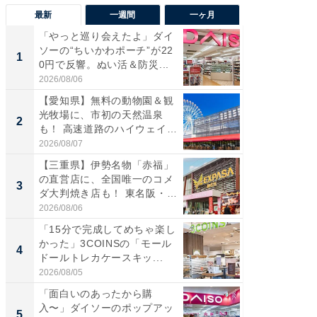
最新
一週間
一ヶ月
「やっと巡り会えたよ」ダイ
【兵庫
ソーの“ちいかわポーチ”が22
ーメン
1
1
0円で反響。ぬい活＆防災...
再現した
道...
2026/08/06
2026/08/0
【愛知県】無料の動物園＆観
【三重
光牧場に、市初の天然温泉
の直営
2
2
も！ 高速道路のハイウェイオ
ダ大判焼
ア...
伊...
2026/08/07
2026/08/0
【三重県】伊勢名物「赤福」
【千葉県
の直営店に、全国唯一のコメ
級マー
3
3
ダ大判焼き店も！ 東名阪・
ノベし
伊...
ー...
2026/08/06
2026/08/0
「15分で完成してめちゃ楽し
立山連
かった」3COINSの「モール
風呂に、
4
4
ドールトレカケースキッ...
層水風
帰...
2026/08/05
2026/08/0
「面白いのあったから購
「これ
入〜」ダイソーのポップアッ
ダイソ
5
5