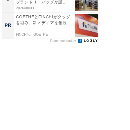
プランドリーバッグが話
リーバ
題。“さま...
わ...
2026/08/03
2026/08/0
GOETHEとFINCHIがタッグ
すべて
を組み、新メディアを創設
るその
PR
PR
FINCHI on GOETHE
COCO VIL
Recommended by