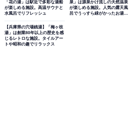
「花の湯」は駅近で多彩な湯船
泉」は源泉かけ流しの天然温泉
が楽しめる施設。高温サウナと
が楽しめる施設。人気の露天風
「とがやま温泉 天女の湯」は、美人の湯とも呼ばれる炭
水風呂でリフレッシュ
呂でうっすら緑がかったお湯を
酸水素塩泉の温泉を楽しめる施設です。館内にはサウナ
堪能
や露天風呂、ジェットバスなどが揃っており、日々の疲
【兵庫県の穴場銭湯】「梅ヶ枝
湯」は創業80年以上の歴史を感
れを癒やすのに最適。さらに、車椅子を利用される方向
じるレトロな施設。タイルアー
けの電動リフトなどを備えた「ケア浴場」もあり、誰も
トや昭和の趣でリラックス
が安心して心地よいリラックスタイムを過ごせます。
楽天トラベルで兵庫県の施設を見る