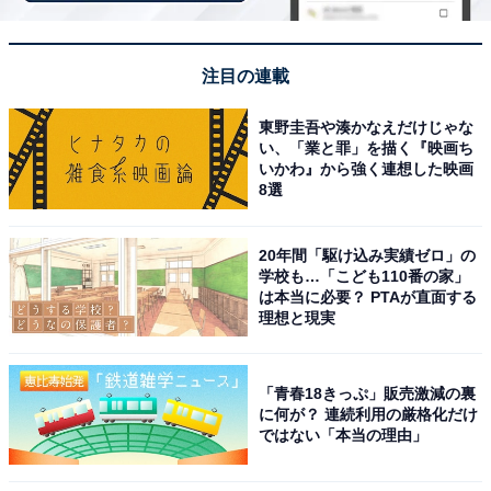
注目の連載
東野圭吾や湊かなえだけじゃな
い、「業と罪」を描く『映画ち
いかわ』から強く連想した映画
8選
20年間「駆け込み実績ゼロ」の
アクセス・料金情報は？ 泊まれる？
学校も…「こども110番の家」
は本当に必要？ PTAが直面する
理想と現実
アクセス
所在地：兵庫県養父市八鹿町高柳488-1
「青春18きっぷ」販売激減の裏
アクセス：
に何が？ 連続利用の厳格化だけ
【お車】八鹿氷ノ山I.C.下車後、左折500mトガ山交差点
ではない「本当の理由」
右折すぐ（神戸・大阪・京都から約1時間30分、姫路か