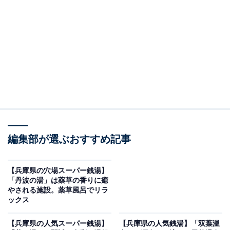
設を紹介します。今回紹介するのは、兵庫県で人気の施
設「とがやま温泉 天女の湯」です。
※2026年6月時点で、Googleクチコミが500件以上、平
均評価が3.5超えの銭湯を紹介しています
この記事の執筆者：
All About ニュース編集
部
「All About ニュース」は、ネットの話題から世の中の動きまで、暮
らしの中にあふれる「なぜ？」「どうして？」を分かりやすく伝え
編集部が選ぶおすすめ記事
るAll About発のニュースメディアです。お金や仕事、恋愛、ITに関
...続きを読む
する疑問に対して専門家が分かりやすく回答するほか、エンタメ情
報やSNSで話題のトピックスを紹介しています。
【兵庫県の穴場スーパー銭湯】
※本記事で紹介している商品の購入やサービスの利用により、売上の一部が
「丹波の湯」は薬草の香りに癒
オールアバウトに還元されることがあります。
やされる施設。薬草風呂でリラ
ックス
「とがやま温泉 天女の湯」は誰もがリフレッシュ
できる日帰り温泉施設
【兵庫県の人気スーパー銭湯】
【兵庫県の人気銭湯】「双葉温