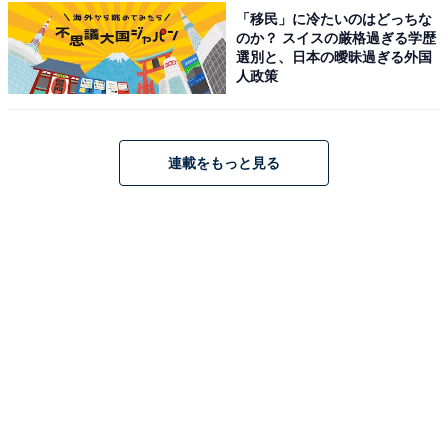
ら約1時間）。
「移民」に冷たいのはどっちな
【電車（JR）で】JR山陰本線 八鹿駅下車、タクシーま
のか？ スイスの厳格過ぎる学歴
たは全全但バス（とがやま温泉行き）で約10分。
選別と、日本の曖昧過ぎる外国
人政策
料金
※レンタルタオル・館内着の有無等の詳細は公式サイト
連載をもっと見る
をご確認ください。
平日：700円
土・日・祝：700円
営業時間
平日：10:00〜21:00（受付終了時間は変更となる場合が
あるため、詳細は公式サイトをご確認ください）
土・日・祝：10:00〜21:00（受付終了時間は変更となる
場合があるため、詳細は公式サイトをご確認ください）