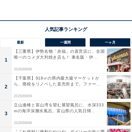
最新
一週間
一ヶ月
【三重県】伊勢名物「赤福」の直営店に、全国
唯一のコメダ大判焼き店も！ 東名阪・伊...
1
2026/08/06
【千葉県】918㎡の県内最大級マーケットか
ら、廃校をリノベした直売所まで。ファー...
2
「とがやま温泉 天女の湯」の口コミは？
2026/08/06
「とがやま温泉 天女の湯」には以下のような口コミが寄
立山連峰と富山湾を望む展望風呂に、水深333
mの海洋深層水風呂。富山県の人気日帰...
せられています。
3
2026/08/06
館内は掃除が行き届いており、非常に綺麗で清潔感
「これ絶対に便利なやつや」ダイソーの折り畳