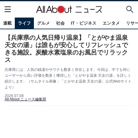
連載
ライフ
グルメ
社会
IT・ビジネス
エンタメ
リサ
【兵庫県の人気日帰り温泉】「とがやま温泉
天女の湯」は誰もが安心してリフレッシュで
きる施設。炭酸水素塩泉のお風呂でリラック
ス
兵庫県には、人気の銭湯やサウナも数多く存在します。今回は、中でも特に
ユーザーから高い評価を数多く獲得した「とがやま温泉 天女の湯」を詳しく
紹介します。（サムネイル画像：「とがやま温泉 天女の湯」公式Webサイト
より）
2026.07.08
All About ニュース編集部