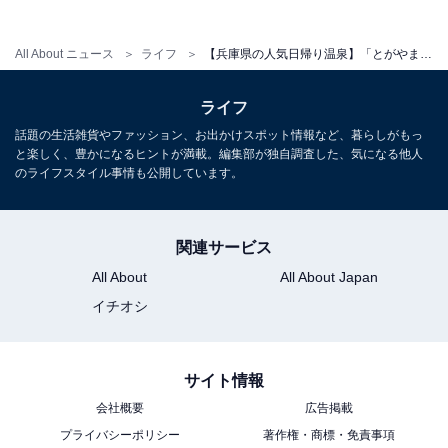
宿泊可否
宿泊：不可（日帰り温泉施設のため宿泊設備はありませ
All About ニュース
ライフ
【兵庫県の人気日帰り温泉】「とがやま温泉 天女の湯」は誰もが安心してリフレッシュできる施設。炭酸水素塩泉のお風呂でリラックス
ん）
ライフ
話題の生活雑貨やファッション、お出かけスポット情報など、暮らしがもっ
こちらもおすすめ
と楽しく、豊かになるヒントが満載。編集部が独自調査した、気になる他人
のライフスタイル事情も公開しています。
【兵庫県の人気銭湯】「天然温泉 蓬萊湯」は源
泉掛け流しのこだわり施設。美人の湯「重曹
泉」でリラックス
関連サービス
All About
All About Japan
イチオシ
サイト情報
会社概要
広告掲載
プライバシーポリシー
著作権・商標・免責事項