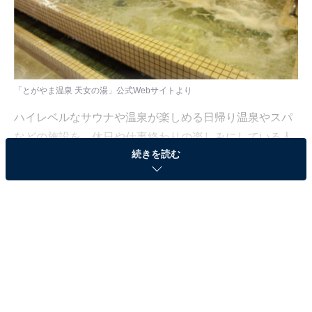
「とがやま温泉 天女の湯」公式Webサイトより
ハイレベルなサウナや温泉が楽しめる日帰り温泉やスパ
などの施設を、休日や仕事終わりの楽しみにしている人
続きを読む
も少なくないはず。日々の疲れを癒すリラックスタイム
は、何物にも代えがたい時間ですよね。しかし、近年で
は高い人気をほこる施設も多く、どこに行けばよいか迷
ってしまう……そんな思いを抱えている人もいるのでは
ないでしょうか。
そんな人に向けて、All About ニュース編集部が厳選し
た、人気かつ評価の高い日帰り温泉やスーパー銭湯の施