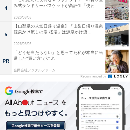
があるため心地よく過ごせます。
み式ランドリーバスケットが高評価「使わ...
4
2026/08/03
【山梨県の人気日帰り温泉】「山梨日帰り温泉
泉質が炭酸水素塩泉で、お湯に浸かると体の疲れが
源泉かけ流しの湯 桜湯」は源泉かけ流...
5
しっかりとれてリフレッシュできます。
2026/08/05
「どうせ当たらない」と思ってた私が本当に当
選した“買い方”がこれ
PR
足の不自由な方向けに電動リフトなどが完備された
合同会社デジタルファーム
ケア浴場があり、非常に親切な設計になっていま
Recommended by
す。