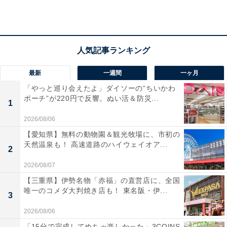
最新
一週間
一ヶ月
「やっと巡り会えたよ」ダイソーの“ちいかわ
ポーチ”が220円で反響。ぬい活＆防災...
1
2026/08/06
【愛知県】無料の動物園＆観光牧場に、市初の
「ふたごの湯」の口コミは？
天然温泉も！ 高速道路のハイウェイオア...
2
2026/08/07
「ふたごの湯」には以下のような口コミが寄せられてい
【三重県】伊勢名物「赤福」の直営店に、全国
ます。
唯一のコメダ大判焼き店も！ 東名阪・伊...
3
2026/08/06
鉄分の多いお湯とのことで、最初は少し驚きました
「15分で完成してめちゃ楽しかった」3COINS