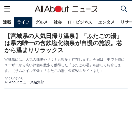
連載
ライフ
グルメ
社会
IT・ビジネス
エンタメ
リサ
【宮城県の人気日帰り温泉】「ふたごの湯」
は県内唯一の含鉄塩化物泉が自慢の施設。芯
から温まりリラックス
宮城県には、人気の銭湯やサウナも数多く存在します。今回は、中でも特に
ユーザーから高い評価を数多く獲得した「ふたごの湯」を詳しく紹介しま
す。（サムネイル画像：「ふたごの湯」公式Webサイトより）
2026.07.06
All About ニュース編集部