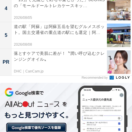
が、入ってみるとしっかり体が温まって、湯上がり
の「モールドールトレカケースキッ...
4
後もぽかぽかが続きました。塩化物泉特有の温まり
の良さを実感できるお風呂だと思います。
2026/08/05
道の駅「阿蘇」は阿蘇五岳を望むグルメスポッ
ト。国土交通省の重点道の駅にも選定｜阿...
5
檜の香りが心地よい「さくら」の露天風呂で、ゆっ
2026/08/08
くりと外気浴を楽しみました。水風呂は源泉そのま
落とすケアで美肌に差が！〝潤い呼び込むクレ
ンジングオイル〟
まとのことで、キリッと引き締まる感覚が気持ちよ
PR
かったです。
DHC｜CanCam.jp
Recommended by
道の駅に併設されているので、入浴後にそのままフ
ードコートで食事ができて便利でした。無料の足湯
もあって、時間がないときでもさっと立ち寄れるの
が嬉しいポイントです。