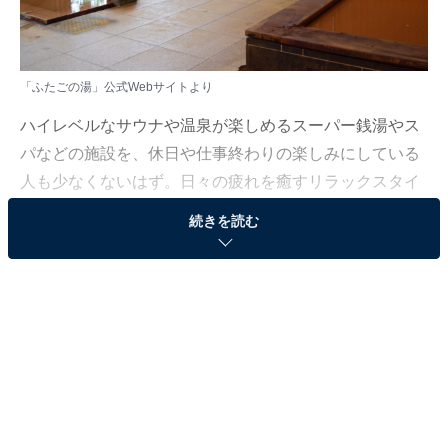
「ふたごの湯」公式Webサイトより
ハイレベルなサウナや温泉が楽しめるスーパー銭湯やス
パなどの施設を、休日や仕事終わりの楽しみにしている
人も少なくないはず。日々の疲れを癒すリラックスタイ
ムは、何物にも代えがたい時間ですよね。しかし、近年
続きを読む
では高い人気をほこる施設も多く、どこに行けばよいか
迷ってしまう……そんな思いを抱えている人もいるので
はないでしょうか。
そんな人に向けて、All About ニュース編集部が厳選し
た、人気かつ評価の高いサウナやスーパー銭湯の施設を
紹介します。今回紹介するのは、宮城県で人気の施設
「ふたごの湯」です。