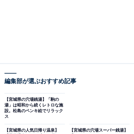
※2026年7月時点で、Googleクチコミが500件以上、平
均評価が4.0超えの銭湯を紹介しています
この記事の執筆者：
All About ニュース編集
部
「All About ニュース」は、ネットの話題から世の中の動きまで、暮
らしの中にあふれる「なぜ？」「どうして？」を分かりやすく伝え
るAll About発のニュースメディアです。お金や仕事、恋愛、ITに関
...続きを読む
する疑問に対して専門家が分かりやすく回答するほか、エンタメ情
編集部が選ぶおすすめ記事
報やSNSで話題のトピックスを紹介しています。
※本記事で紹介している商品の購入やサービスの利用により、売上の一部が
オールアバウトに還元されることがあります。
【宮城県の穴場銭湯】「駒の
湯」は昭和から続くレトロな施
宮城県内唯一の含鉄塩化物泉が自慢の温泉施設
設。松島のペンキ絵でリラック
ス
「ふたごの湯」は宮城県内で唯一の含鉄塩化物泉を持つ
【宮城県の人気日帰り温泉】
【宮城県の穴場スーパー銭湯】
日帰り温泉施設です。豊富な鉄分と塩分を含む湯は温ま