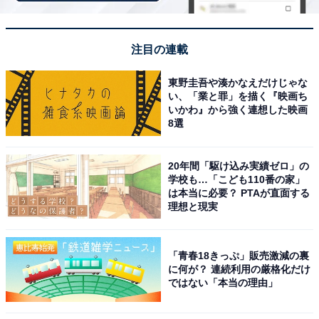
注目の連載
東野圭吾や湊かなえだけじゃな
い、「業と罪」を描く『映画ち
いかわ』から強く連想した映画
8選
20年間「駆け込み実績ゼロ」の
学校も…「こども110番の家」
は本当に必要？ PTAが直面する
理想と現実
アクセス・料金情報は？ 泊まれる？
「青春18きっぷ」販売激減の裏
に何が？ 連続利用の厳格化だけ
ではない「本当の理由」
アクセス