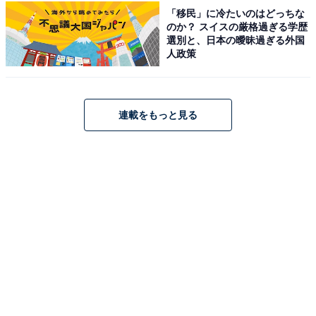
所在地：宮城県石巻市小船越二子北下１−１
「移民」に冷たいのはどっちな
のか？ スイスの厳格過ぎる学歴
アクセス：電車・バスでお越しの場合は公式サイトをご
選別と、日本の曖昧過ぎる外国
確認ください / 車：三陸道河北ICすぐ、国道45号線沿い /
人政策
駐車場：無料245台完備
料金
連載をもっと見る
※シャンプー・ボディソープは備え付け、タオル等の各
アメニティは販売あり
平日：780円
土・日・祝：780円
営業時間
9：00～21：00（最終受付 20:30）
定休日：第４火曜日
宿泊可否