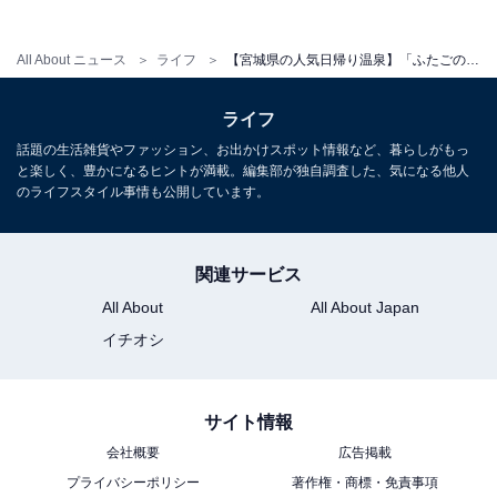
宿泊：不可（日帰り入浴専用施設）
All About ニュース
ライフ
【宮城県の人気日帰り温泉】「ふたごの湯」は県内唯一の含鉄塩化物泉が自慢の施設。芯から温まりリラックス
こちらもおすすめ
ライフ
【宮城県の人気スーパー銭湯】「ゆっぽ・白石
話題の生活雑貨やファッション、お出かけスポット情報など、暮らしがもっ
やすらぎの湯」はしろいし赤ちゃんの駅にも指
と楽しく、豊かになるヒントが満載。編集部が独自調査した、気になる他人
定された安心施設。多彩なお風呂でリラックス
のライフスタイル事情も公開しています。
関連サービス
All About
All About Japan
イチオシ
サイト情報
会社概要
広告掲載
プライバシーポリシー
著作権・商標・免責事項