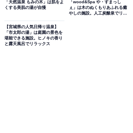
「天然温泉 もみの木」は肌をよ
「wood&Spa や・すまっし
りが良く、お風呂上がりも暖かさが持続します。檜の浴
くする美肌の湯が自慢
ぇ」は木のぬくもりあふれる癒
やしの施設。人工炭酸泉でリラ
槽が並ぶ「さくら」と石造りの「かしわ」の２つの浴室
ックス
があり、男女は週替わりで入れ替え。無料の足湯コーナ
【宮城県の人気日帰り温泉】
ーも人気で、シャンプー・ボディソープは備え付け、タ
「市太郎の湯」は庭園の景色を
堪能できる施設。ヒノキの香り
オル等のアメニティも販売しているため手ぶらでも安心
と露天風呂でリラックス
して利用できます。
楽天トラベルで宮城県の施設を見る