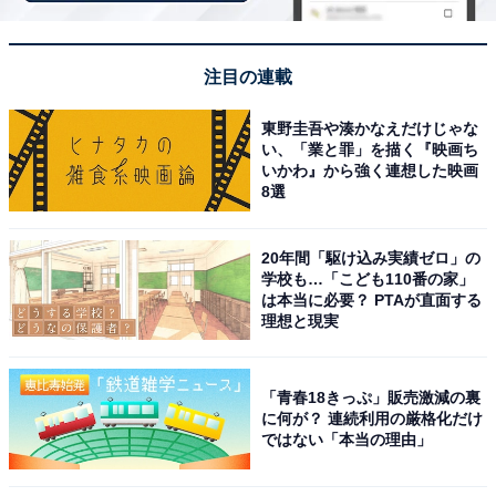
たまごっち おかしなたまごボーロっち パッケージチャー
ムつき3 10個入りBOX (食玩)
注目の連載
Amazonで見る
東野圭吾や湊かなえだけじゃな
い、「業と罪」を描く『映画ち
いかわ』から強く連想した映画
8選
20年間「駆け込み実績ゼロ」の
学校も…「こども110番の家」
は本当に必要？ PTAが直面する
理想と現実
「青春18きっぷ」販売激減の裏
に何が？ 連続利用の厳格化だけ
ではない「本当の理由」