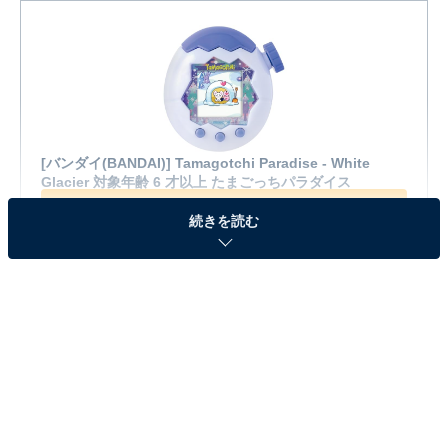
[バンダイ(BANDAI)] Tamagotchi Paradise - White
Glacier 対象年齢 6 才以上 たまごっちパラダイス
Amazonで見る
続きを読む
Amazonで見る