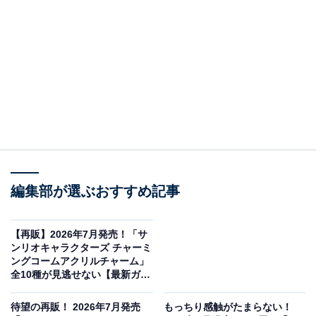
※本記事で紹介している商品の購入やサービスの利用により、売上の一部が
オールアバウトに還元されることがあります。
「たまごっち めじるしアクセサリー Tamagotchi
Paradise」が見逃せない！
編集部が選ぶおすすめ記事
【再販】2026年7月発売！「サ
ンリオキャラクターズ チャーミ
ングコームアクリルチャーム」
全10種が見逃せない【最新ガチ
ャ情報】
待望の再販！ 2026年7月発売
もっちり感触がたまらない！