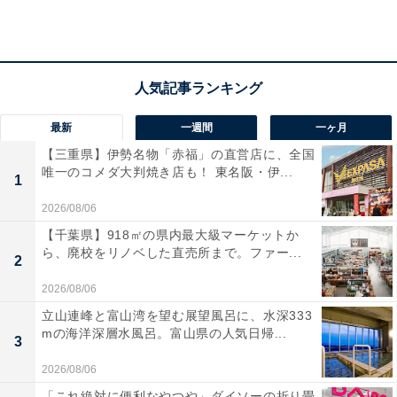
最新
一週間
一ヶ月
【三重県】伊勢名物「赤福」の直営店に、全国
傘やペットボトルを可愛くデコレーション！
唯一のコメダ大判焼き店も！ 東名阪・伊...
1
2026/08/06
人気シリーズ「めじるしアクセサリー」に、待望の
【千葉県】918㎡の県内最大級マーケットか
Tamagotchi Paradiseデザインが新登場しました。まめっ
ら、廃校をリノベした直売所まで。ファー...
2
ちや、くちぱっち、みみっちをはじめとした人気キャラ
2026/08/06
クターたちが、実用的なキーホルダー・チャームとなっ
ています。自分の傘やペットボトルなどの持ち物に取り
立山連峰と富山湾を望む展望風呂に、水深333
mの海洋深層水風呂。富山県の人気日帰...
付けることで、可愛いめじるしとして大活躍してくれる
3
アイテムです。カプセルトイとは思えないコレクション
2026/08/06
性の高さも魅力で、全種類集めたくなるような仕上がり
「これ絶対に便利なやつや」ダイソーの折り畳