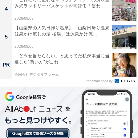
み式ランドリーバスケットが高評価「使わ...
となっています。
4
2026/08/03
【山梨県の人気日帰り温泉】「山梨日帰り温泉
源泉かけ流しの湯 桜湯」は源泉かけ流...
5
2026/08/05
「どうせ当たらない」と思ってた私が本当に当
選した“買い方”がこれ
PR
たまごっち チョコボックス ボックスフィギュアコレクシ
ョン 14個 BOX 食玩
合同会社デジタルファーム
Amazonで見る
Recommended by