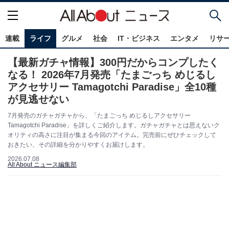
連載
ライフ
グルメ
社会
IT・ビジネス
エンタメ
リサ
【最新ガチャ情報】300円だからコンプしたく
なる！ 2026年7月発売「たまごっち めじるし
アクセサリー Tamagotchi Paradise」全10種
が見逃せない
7月発売のガチャガチャから、「たまごっち めじるしアクセサリー
Tamagotchi Paradise」を詳しくご紹介します。ガチャガチャとは思えないク
オリティの高さに注目が集まる今回のアイテム。完売前にぜひチェックして
おきたい、その詳細を分かりやすくお届けします。
2026.07.08
All About ニュース編集部