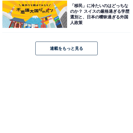
「移民」に冷たいのはどっちな
詳細情報
のか？ スイスの厳格過ぎる学歴
選別と、日本の曖昧過ぎる外国
人政策
商品名
たまごっち めじるしアクセサリー Tamagotchi Paradise
連載をもっと見る
メーカー
バンダイ
発売日
2026年7月
価格
税込300円