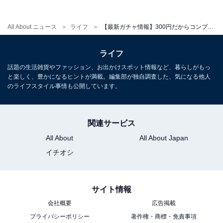
ラインアップ
全10種
All About ニュース
ライフ
【最新ガチャ情報】300円だからコンプしたくなる！ 2026年7月発売「たまごっち めじるしアクセサリー Tamagotchi Paradise」全10種が見逃せない
・まめっち
ライフ
・くちぱっち
・みみっち
話題の生活雑貨やファッション、お出かけスポット情報など、暮らしがもっ
と楽しく、豊かになるヒントが満載。編集部が独自調査した、気になる他人
・ポチっち
のライフスタイル事情も公開しています。
・みゃおっち
・いるかっち
関連サービス
・ほーほっち
・べびまるっち＆りくキッズ
All About
All About Japan
・Tamagotchi Paradise Purple Sky
イチオシ
・Tamagotchi Paradise Pink Land
サイト情報
会社概要
広告掲載
プライバシーポリシー
著作権・商標・免責事項