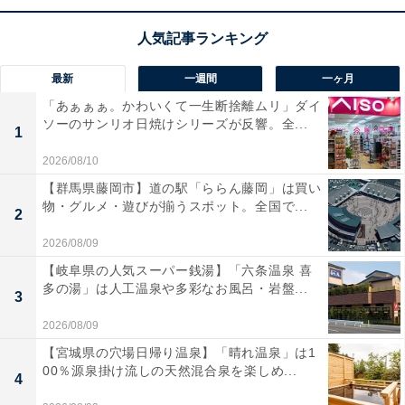
この商品のおすすめポイントは？
42mm高性能ドライバー
により、圧倒的な高音質を実現
最新
一週間
一ヶ月
したワイヤレスヘッドホン。
アダプティブノイズキャン
「あぁぁぁ。かわいくて一生断捨離ムリ」ダイ
ソーのサンリオ日焼けシリーズが反響。全...
セリング
が周囲の雑音を自動でカットし、いつでも静寂
1
の中で音楽に没頭できます！
2026/08/10
【群馬県藤岡市】道の駅「ららん藤岡」は買い
最大60時間の圧倒的なロングバッテリー
を誇り、頻繁に
物・グルメ・遊びが揃うスポット。全国で...
2
充電する煩わしさから解放されるのも魅力ですね。マル
2026/08/09
チポイントやタッチ操作など、日常での使い勝手も抜群
【岐阜県の人気スーパー銭湯】「六条温泉 喜
です。
多の湯」は人工温泉や多彩なお風呂・岩盤...
3
2026/08/09
ゼンハイザーのワイヤレスヘッドホン「MOMENTUM
4 Wireless」の口コミは？
【宮城県の穴場日帰り温泉】「晴れ温泉」は1
00％源泉掛け流しの天然混合泉を楽しめ...
4
ゼンハイザーのワイヤレスヘッドホン「MOMENTUM 4