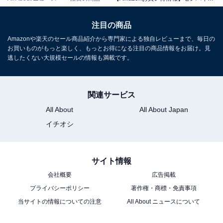
注目の商品
Amazonや楽天のセール商品紹介から専門家による独自レビューまで、毎日の
お買いものがもっと楽しく、もっとお得になる注目の商品情報をお届け。見
逃したくない大規模セールの情報も満載です。
【Amazon.co.jp限定】ゼンハイザー(Sennheiser) ワイヤ
レスヘッドホン ACCENTUM Wireless ブラック エージン
グ音源セット 高性能ドライバー 50時間再生 ノイズキャン
関連サービス
セリング 外音取り込み マルチポイント対応 クリアな通話
All About
All About Japan
【国内正規品】
イチオシ
Amazonで見る
サイト情報
ゼンハイザー「HD 660S2」
会社概要
広告掲載
プライバシーポリシー
著作権・商標・免責事項
当サイトの情報についての注意
All About ニュースについて