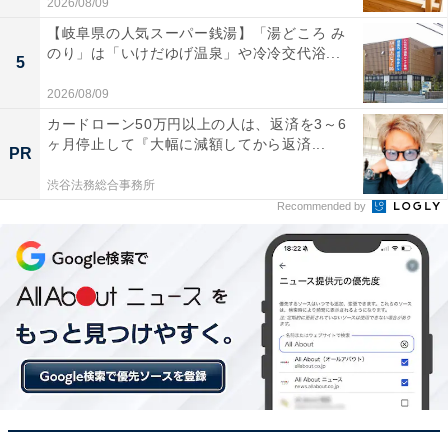
2026/08/09
Wireless」には以下のような口コミが寄せられていま
【岐阜県の人気スーパー銭湯】「湯どころ み
す。
のり」は「いけだゆげ温泉」や冷冷交代浴...
5
2026/08/09
まるでライブ会場にいるような音の広がりと臨場感
カードローン50万円以上の人は、返済を3～6
に感動しています
ヶ月停止して『大幅に減額してから返済...
PR
渋谷法務総合事務所
Recommended by
驚くほどバッテリーが長持ちするので旅行でも充電
器いらずで大活躍です
ノイズキャンセリングが非常に自然で耳が疲れにく
く長時間の作業に最適です
極上のサウンドを楽しみたい人や、充電の手間を減らし