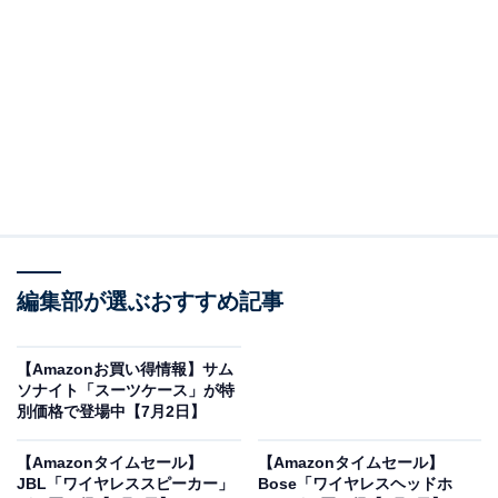
※以下のセール情報は7月4日20時現在のものです。値段
の変更、売り切れの場合もあります。
この記事の執筆者：
All About ニュース お買
いもの部
編集部が選ぶおすすめ記事
Amazonのセール商品から売れ筋ランキングまで、毎日のお買いも
のがもっと楽しく、もっとお得になる情報をお届け。編集部員によ
【Amazonお買い得情報】サム
る独自レビューなど、ここでしか手に入らない情報も満載です。
...続きを読む
ソナイト「スーツケース」が特
別価格で登場中【7月2日】
※本記事で紹介している商品の購入やサービスの利用により、売上の一部が
オールアバウトに還元されることがあります。
【Amazonタイムセール】
【Amazonタイムセール】
JBL「ワイヤレススピーカー」
Bose「ワイヤレスヘッドホ
ゼンハイザーの「ワイヤレスヘッドホン」が限定