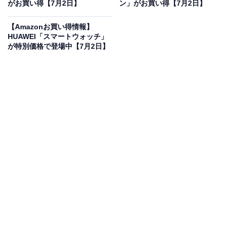
がお買い得【7月2日】
ン」がお買い得【7月2日】
価格に！ 9％オフで登場
【Amazonお買い得情報】
HUAWEI「スマートウォッチ」
が特別価格で登場中【7月2日】
ゼンハイザー(Sennheiser) MOMENTUM 4 Wireless ワイ
ヤレスヘッドホン ホワイト 高性能ドライバー Bluetooth
ノイズキャンセリング 最大60時間再生 タッチパネル 低遅
延 aptX Adaptive マルチポイント 【国内正規品】
Amazonで見る
ゼンハイザーのワイヤレスヘッドホン「MOMENTUM 4
Wireless」は現在9％オフの特別価格・税込4万7400円で
販売中です。