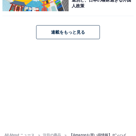
人政策
ゼンハイザー「MOMENTUM 5 Wireless」
連載をもっと見る
ゼンハイザー(Sennheiser) ワイヤレスヘッドホン
MOMENTUM 5 Wireless ブラック 高性能ドライバー ノ
イズキャンセリング 最大57時間再生 タッチパネル ハイレ
ゾワイヤレス Dolby Atmos 空間オーディオ 外音取り込み
交換可能バッテリー 【国内正規品】
Amazonで見る
ゼンハイザー「ACCENTUM Wireless」
All About ニュース
注目の商品
【Amazonお買い得情報】ゼンハイザー「ワイヤレスヘッドホン」が特別価格で登場中【7月4日】