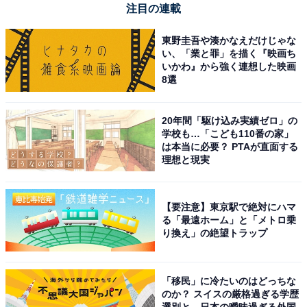
注目の連載
たい人には、おすすめの商品といえそうです。
東野圭吾や湊かなえだけじゃな
い、「業と罪」を描く『映画ち
いかわ』から強く連想した映画
8選
20年間「駆け込み実績ゼロ」の
学校も…「こども110番の家」
は本当に必要？ PTAが直面する
理想と現実
【要注意】東京駅で絶対にハマ
る「最遠ホーム」と「メトロ乗
り換え」の絶望トラップ
【今日チェックしたい】ゼンハイザーの人気商品5
「移民」に冷たいのはどっちな
選
のか？ スイスの厳格過ぎる学歴
選別と、日本の曖昧過ぎる外国