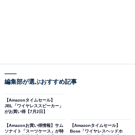
オールアバウトに還元されることがあります。
「HDR965GW」は前後2カメラで死角なし
コムテックのドライブレコーダー「HDR965GW」。
Amazonで2万3000円で購入することができます。
コムテックとは？
コムテックは、自動車用電子機器の分野で国内屈指のシ
ェアと知名度を誇る信頼の日本のブランドです。特にド
編集部が選ぶおすすめ記事
ライブレコーダーにおいては、確かな品質と先進の録画
技術を追求し、多くのドライバーから選ばれ続けていま
す。製品の多くが国内で製造されており、その高い信頼
【Amazonタイムセール】
JBL「ワイヤレススピーカー」
性とアフターサポートの充実ぶりでも評価されていま
がお買い得【7月2日】
す。
【Amazonお買い得情報】サム
【Amazonタイムセール】
ソナイト「スーツケース」が特
Bose「ワイヤレスヘッドホ
ドライブレコーダー「HDR965GW」の魅力は？