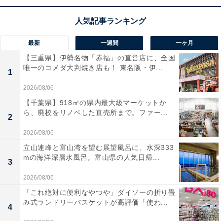
コムテック COMTEC ドライブレコーダー 2.7インチ Full
HD 200万画素 GPS搭載 日本製 夜間対応 HDR965GW
Amazonで見る
最新
一週間
一ヶ月
【三重県】伊勢名物「赤福」の直営店に、全国
唯一のコメダ大判焼き店も！ 東名阪・伊...
1
2026/08/06
【千葉県】918㎡の県内最大級マーケットか
ら、廃校をリノベした直売所まで。ファー...
2
2026/08/06
立山連峰と富山湾を望む展望風呂に、水深333
mの海洋深層水風呂。富山県の人気日帰...
3
2026/08/06
「これ絶対に便利なやつや」ダイソーの折り畳
み式ランドリーバスケットが高評価「使わ...
4
「夜間でもクリアに映る」。「HDR965GW」に届