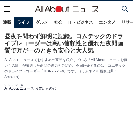
連載
ライフ
グルメ
社会
IT・ビジネス
エンタメ
リサ
昼夜を問わず鮮明に記録。コムテックのドラ
イブレコーダーは高い信頼性と優れた夜間画
質で万が一のときも安心と大人気
All About ニュースでおすすめの商品を紹介している「All About ニュースお買
いもの部」が厳選した商品の魅力をご紹介。今回紹介するのは、コムテック
のドライブレコーダー「HDR965GW」です。（サムネイル画像出典：
Amazon）
2026.07.04
All About ニュース お買いもの部