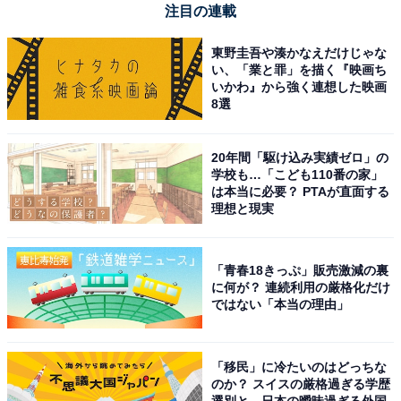
注目の連載
HDR機能のおかげで、対向車のヘッドライトやトン
ネル出口の眩しい光があっても白とびせず、綺麗な
東野圭吾や湊かなえだけじゃな
い、「業と罪」を描く『映画ち
映像が途切れず記録されます。
いかわ』から強く連想した映画
8選
20年間「駆け込み実績ゼロ」の
学校も…「こども110番の家」
は本当に必要？ PTAが直面する
理想と現実
「青春18きっぷ」販売激減の裏
に何が？ 連続利用の厳格化だけ
ではない「本当の理由」
「移民」に冷たいのはどっちな
のか？ スイスの厳格過ぎる学歴
選別と、日本の曖昧過ぎる外国