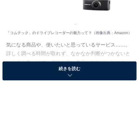
「コムテック」のドライブレコーダーの魅力って？（画像出典：Amazon）
気になる商品や、使いたいと思っているサービス……。
詳しく調べる時間が取れず、なかなか判断がつかないと
いう人も多いはず。価格が高い商品となれば、なおさら
続きを読む
ですよね。
そこで、All About ニュースで数千以上の商品紹介コンテ
ンツを手掛けてきたAll About ニュースお買いもの部が、
厳選した商品をご紹介。今回ピックアップするのは、過
去の記事でも大きな注目を集めてきたブランド「コムテ
ック」のドライブレコーダーです。
※本記事で紹介している商品の購入やサービスの利用により、売上の一部が