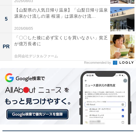
2026/08/03
いた口コミは？
【山梨県の人気日帰り温泉】「山梨日帰り温泉
源泉かけ流しの湯 桜湯」は源泉かけ流...
5
実際に「HDR965GW」を使用するユーザーからは、ど
2026/08/05
のような声が届いているのでしょうか。インターネット
「〇〇した後に必ず宝くじを買いなさい」貧乏
上で目立った声を抜粋して紹介します。
が億万長者に
PR
合同会社デジタルファーム
画質がとても綺麗で、夜間の街灯が少ない道路でも
Recommended by
前後の車のナンバーがはっきりと確認できるので非
常に安心感があります。
2.7インチの液晶画面が見やすく、日本製ということ
もあって操作メニューが分かりやすいので初期設定
もスムーズにできました。