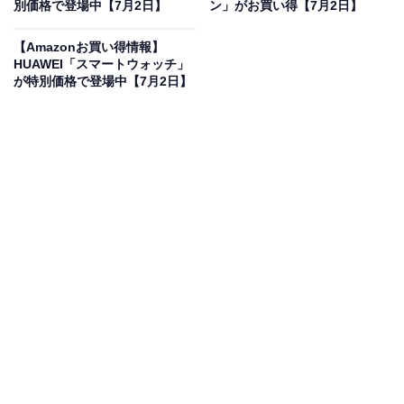
別価格で登場中【7月2日】
ン」がお買い得【7月2日】
コムテックの「HDR965GW」は、前方・後方の2カメラ
【Amazonお買い得情報】
で周囲の状況を余すことなく記録できる高性能ドライブ
HUAWEI「スマートウォッチ」
レコーダーです。200万画素のFull HD画質に対応してお
が特別価格で登場中【7月2日】
り、ナンバープレートまでくっきりとシャープに映し出
します。白とびや黒つぶれを抑えるHDR（ハイダイナミ
ックレンジ）機能を搭載しているため、トンネルの出入
り口や夜間の走行でも安定した映像を残せます。GPS機
能により位置情報や速度も同時に記録できる、安心のド
ライブを支える心強いモデルです。