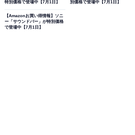
特別価格で登場中【7月1日】
別価格で登場中【7月1日】
マキタ(Makita) 充電式クリーナ（アイボリー）バッテリ
内蔵式 10.8V2Ah 充電器付 CL115FDWI
【Amazonお買い得情報】ソニ
Amazonで見る
ー「サウンドバー」が特別価格
で登場中【7月1日】
マキタの掃除機「CL115FDWI」は現在30％オフの特別
価格・税込1万2709円で販売中です。
この商品のおすすめポイントは？
約1.3kgという抜群の軽さ
を実現したコードレス掃除機
です。
10.8Vのバッテリを内蔵
し、標準モードなら約50
分も連続使用が可能。パワフルモードへの切り替えもワ
ンタッチで、気づいた時にサッと掃除できる手軽さが魅
力ですね！
ゴミ捨ての手間がなく
衛生的な紙パック式を採用
してい