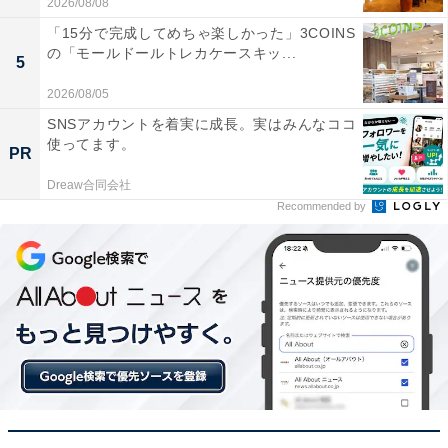
コンパクトながら吸引力もしっかりあり階段や高い
2026/08/08
場所の掃除もラクラクこなせます
「15分で完成してめちゃ楽しかった」3COINS
の「モールドールトレカケースキッ...
5
2026/08/05
軽量で扱いやすいコードレス掃除機を探している人や、
SNSアカウントを着実に成長。実はみんなココ
ゴミ捨てのお手入れを簡単に済ませたい人には、おすす
使ってます。
PR
めの商品といえそうです。
Dreaw合同会社
Recommended by