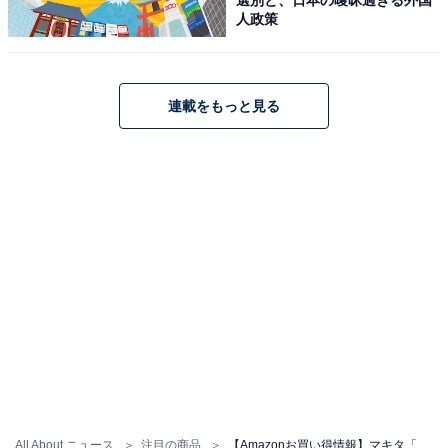
Amazonで見る
人政策
マキタ「CL004GZG」
連載をもっと見る
マキタ40Vmax用充電式クリーナ CL004GZG バッテリ・
充電器別売 ［電動回転ブラシ搭載・サイクロン一体式］
Amazonで見る
マキタ「CL286FDZW」
All About ニュース
注目の商品
【Amazonお買い得情報】マキタ「掃除機」が特別価格で登場中【7月4日】