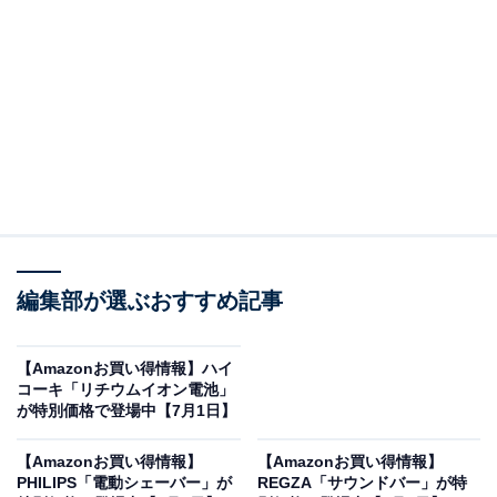
※以下のセール情報は7月4日13時現在のものです。値段
の変更、売り切れの場合もあります。
※本記事で紹介している商品の購入やサービスの利用により、売上の一部が
オールアバウトに還元されることがあります。
マキタの「掃除機」が限定価格に！ 30％オフで登
場
編集部が選ぶおすすめ記事
【Amazonお買い得情報】ハイ
コーキ「リチウムイオン電池」
が特別価格で登場中【7月1日】
【Amazonお買い得情報】
【Amazonお買い得情報】
PHILIPS「電動シェーバー」が
REGZA「サウンドバー」が特