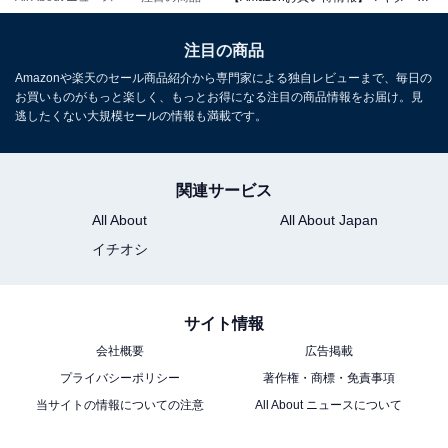
注目の商品
Amazonや楽天のセール商品紹介から専門家による独自レビューまで、毎日の
お買いものがもっと楽しく、もっとお得になる注目の商品情報をお届け。見
逃したくない大規模セールの情報も満載です。
マキタ 18V充電式クリーナ CL286FDZW 【サイクロン一
体式】 本体のみ バッテリ・充電器別売 (スノーホワイト)
関連サービス
柴商アクセサリーバッグ付
All About
All About Japan
Amazonで見る
イチオシ
マキタ「CL106FDSHW」
サイト情報
会社概要
広告掲載
プライバシーポリシー
著作権・商標・免責事項
当サイトの情報についての注意
All About ニュースについて