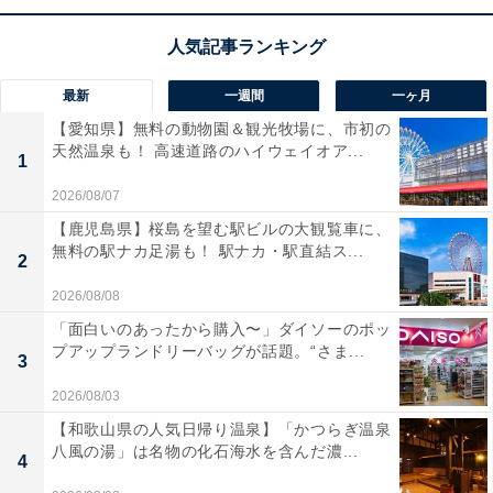
るのも嬉しいポイント。これ1台で毎日のちょっとした
お掃除が驚くほど軽やかで快適になります。
マキタの掃除機「CL115FDWI」の口コミは？
最新
一週間
一ヶ月
【愛知県】無料の動物園＆観光牧場に、市初の
マキタの掃除機「CL115FDWI」には以下のような口コミ
天然温泉も！ 高速道路のハイウェイオア...
1
が寄せられています。
2026/08/07
【鹿児島県】桜島を望む駅ビルの大観覧車に、
とにかく本体が軽くて取り回しが良いので片手でサ
無料の駅ナカ足湯も！ 駅ナカ・駅直結ス...
2
ッと掃除ができて助かります
2026/08/08
「面白いのあったから購入〜」ダイソーのポッ
プアップランドリーバッグが話題。“さま...
3
紙パック式なのでゴミ捨ての際にホコリが舞い散る
心配がなくとても衛生的です
2026/08/03
【和歌山県の人気日帰り温泉】「かつらぎ温泉
八風の湯」は名物の化石海水を含んだ濃...
4