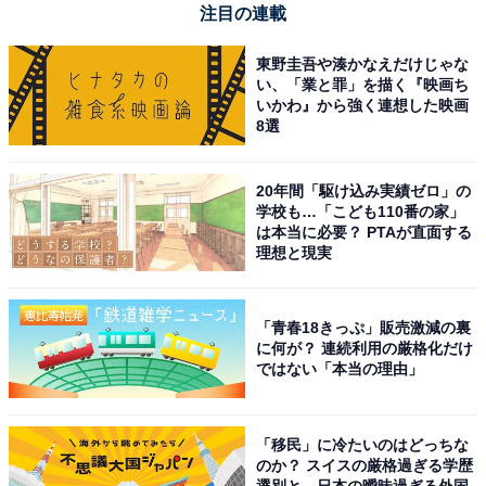
注目の連載
東野圭吾や湊かなえだけじゃな
い、「業と罪」を描く『映画ち
【今日チェックしたい】マキタの人気商品5選
いかわ』から強く連想した映画
8選
マキタ「CL108FDSHW」
20年間「駆け込み実績ゼロ」の
学校も…「こども110番の家」
は本当に必要？ PTAが直面する
理想と現実
「青春18きっぷ」販売激減の裏
に何が？ 連続利用の厳格化だけ
ではない「本当の理由」
マキタ コードレス掃除機CL108 カプセル式 標準25分稼
「移民」に冷たいのはどっちな
働/充電22分 軽量定番モデル 10.8Vバッテリ充電器付
のか？ スイスの厳格過ぎる学歴
CL108FDSHW
選別と、日本の曖昧過ぎる外国