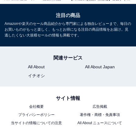
注目の商品
Amazonや楽天のセール商品紹介から専門家による独自レビューまで、毎日の
お買いものがもっと楽しく、もっとお得になる注目の商品情報をお届け。見
コムテック ドライブレコーダー HDR003 200万画素 Full
逃したくない大規模セールの情報も満載です。
HD GPS搭載 microSDカードメンテナンスフリー対応
16GBmicroSDカード付属 駐車監視機能 日本製 3年保証
Amazonで見る
関連サービス
All About
All About Japan
コムテック「ZDR065」
イチオシ
サイト情報
会社概要
広告掲載
プライバシーポリシー
著作権・商標・免責事項
コムテック ドライブレコーダー ZDR065 フロントカメラ
当サイトの情報についての注意
All About ニュースについて
WQHD 前後STARVIS 2搭載で夜間撮影性能向上 前後2カ
メラ GPS内蔵 後続車両接近お知らせ 運転支援機能 日本
製 3年保証 駐車監視 高速起動 [出張取付サービス対応]