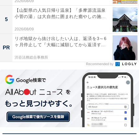
2026/08/09
【山梨県の人気日帰り温泉】「多摩源流温泉
荷物を満載にしても後方がハッキリ見えるのでバッ
小菅の湯」は大自然に囲まれた癒やしの施...
5
クする時の安心感が違います
2026/08/09
リボ地獄から抜け出したい人は、返済を3～6
ヶ月停止して『大幅に減額してから返済す...
PR
画質が夜間でも非常に鮮明で後ろの車のナンバーま
渋谷法務総合事務所
でバッチリ確認できます
Recommended by
接近を教えてくれる安全支援機能が優秀で運転中の
心強い味方になっています
安全に配慮しながら快適に運転したい人や、後方の死角
をなくしたい人には、おすすめの商品といえそうです。