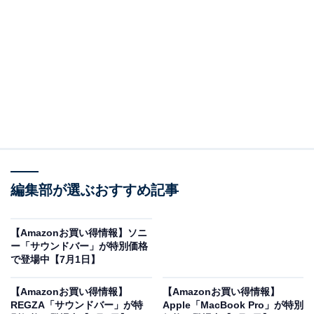
※以下のセール情報は7月3日17時45分現在のものです。
値段の変更、売り切れの場合もあります。
この記事の執筆者：
All About ニュース お買
編集部が選ぶおすすめ記事
いもの部
Amazonのセール商品から売れ筋ランキングまで、毎日のお買いも
【Amazonお買い得情報】ソニ
のがもっと楽しく、もっとお得になる情報をお届け。編集部員によ
ー「サウンドバー」が特別価格
る独自レビューなど、ここでしか手に入らない情報も満載です。
...続きを読む
で登場中【7月1日】
※本記事で紹介している商品の購入やサービスの利用により、売上の一部が
【Amazonお買い得情報】
【Amazonお買い得情報】
オールアバウトに還元されることがあります。
REGZA「サウンドバー」が特
Apple「MacBook Pro」が特別