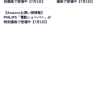
別価格で登場中【7月1日】
価格で登場中【7月1日】
コムテックの「ミラー型ドライブレコーダー」が
限定価格に！ 24％オフで登場
【Amazonお買い得情報】
PHILIPS「電動シェーバー」が
特別価格で登場中【7月1日】
コムテック 車用 ドライブレコーダー搭載電子ルームミラ
ー 前後2カメラ ZDR038 デジタルインナーミラー機能搭
載 前後200万画素 FullHD GPS搭載 後続車両接近お知ら
せ 安全運転支援機能搭載 常時録画 衝撃録画 高速起動 [出
張取付サービス対応]
Amazonで見る
コムテックのミラー型ドライブレコーダー「ZDR038」