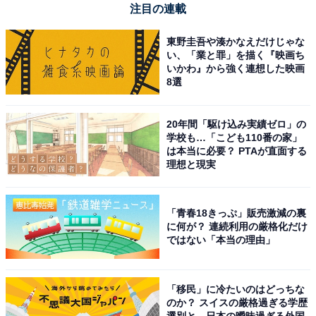
注目の連載
東野圭吾や湊かなえだけじゃな
い、「業と罪」を描く『映画ち
いかわ』から強く連想した映画
8選
20年間「駆け込み実績ゼロ」の
学校も…「こども110番の家」
は本当に必要？ PTAが直面する
理想と現実
「青春18きっぷ」販売激減の裏
に何が？ 連続利用の厳格化だけ
【今日チェックしたい】コムテックの人気商品5選
ではない「本当の理由」
コムテック「ZDR048」
「移民」に冷たいのはどっちな
のか？ スイスの厳格過ぎる学歴
選別と、日本の曖昧過ぎる外国