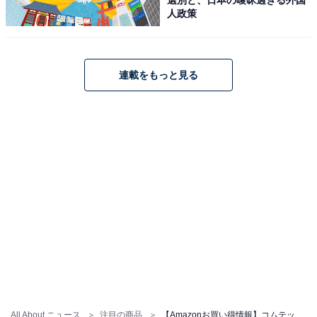
人政策
連載をもっと見る
コムテック ミラー型ドライブレコーダー ZDR048 デジタ
ルインナーミラー機能 前後2カメラ 前後200万画素
FullHD GPS PureCel Plus技術搭載高感度センサー採用
後側方接近お知らせ機能 高速起動 [出張取付サービス対
応]
Amazonで見る
コムテック「HDR003」
All About ニュース
注目の商品
【Amazonお買い得情報】コムテック「ミラー型ドライブレコーダー」が特別価格で登場中【7月3日】