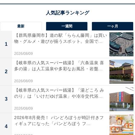
は現在24％オフの特別価格・税込3万4484円で販売中で
す。
この商品のおすすめポイントは？
最新
一週間
一ヶ月
【群馬県藤岡市】道の駅「ららん藤岡」は買い
コムテックの「ZDR038」は、
11.88インチの大画面デジ
物・グルメ・遊びが揃うスポット。全国で...
1
タルインナーミラー
を搭載した前後2カメラドライブレ
2026/08/09
コーダーです。同乗者や荷物で視界が遮られることな
【岐阜県の人気スーパー銭湯】「六条温泉 喜
く、
クリアな後方視界を常時確保
できるのが魅力。前後
多の湯」は人工温泉や多彩なお風呂・岩盤...
2
200万画素のフルHD画質に加え、
後続車両の接近をお知
らせする安全支援機能
も備えており、毎日の運転がより
2026/08/09
安心で快適になりますね。
【岐阜県の人気スーパー銭湯】「湯どころ み
のり」は「いけだゆげ温泉」や冷冷交代浴...
3
コムテックのミラー型ドライブレコーダー
2026/08/09
「ZDR038」の口コミは？
2026年8月発売！ パンどろぼうが時計付きフ
ィギュアになった「パンどろぼう フ...
コムテックのミラー型ドライブレコーダー「ZDR038」
4
には以下のような口コミが寄せられています。