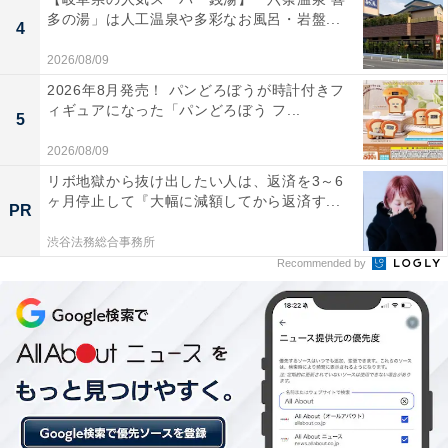
多の湯」は人工温泉や多彩なお風呂・岩盤...
4
2026/08/09
2026年8月発売！ パンどろぼうが時計付きフ
ィギュアになった「パンどろぼう フ...
5
2026/08/09
リボ地獄から抜け出したい人は、返済を3～6
ヶ月停止して『大幅に減額してから返済す...
PR
渋谷法務総合事務所
「崋の湯」は軟水泉を使用した和・洋2種の全18種
Recommended by
浴場と露天バレルサウナ・岩盤浴がそろうスーパ
ー銭湯