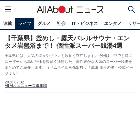
連載
ライフ
グルメ
社会
IT・ビジネス
エンタメ
リサ
【千葉県】釜めし・露天バレルサウナ・エン
タメ岩盤浴まで！ 個性派スーパー銭湯4選
千葉県には、人気の温泉やサウナも数多く存在します。今回は、中でも特に
ユーザーから高い評価を数多く獲得した、個性豊かな人気のスーパー銭湯を
まとめてご紹介します。（サムネイル画像出典：「成田 龍泉の湯」公式ペー
ジより）
2026.07.02
All About ニュース編集部