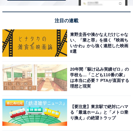
注目の連載
東野圭吾や湊かなえだけじゃな
い、「業と罪」を描く『映画ち
いかわ』から強く連想した映画
8選
20年間「駆け込み実績ゼロ」の
学校も…「こども110番の家」
「崋の湯」公式Webサイトより
は本当に必要？ PTAが直面する
理想と現実
成田山新勝寺や成田空港に近い成田市に位置するスーパ
ー銭湯。塩サウナ・お灸バスなどの「和の湯」と、ミス
トサウナ・パワーバスなどの「洋の湯」に分かれた全18
【要注意】東京駅で絶対にハマ
種のお風呂が男女日替わり制で楽しめます。軟水泉を使
る「最遠ホーム」と「メトロ乗
り換え」の絶望トラップ
用しているため肌がつるつるすべすべになると好評で、
高濃度炭酸泉も完備。フィンランド式樽型バレルサウナ