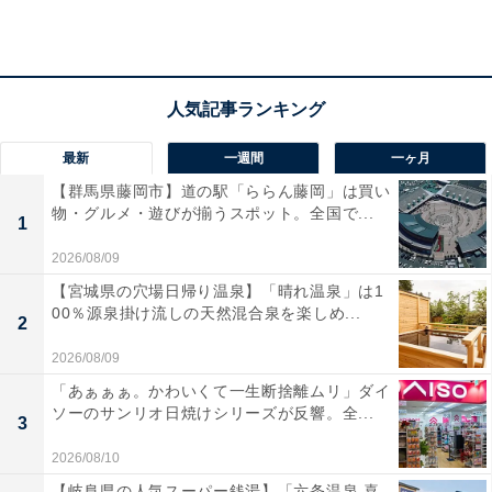
※料金は全て大人料金、入浴のみ
平日：980円
土・日・祝：1080円
宿泊可否
最新
一週間
一ヶ月
宿泊：不可
【群馬県藤岡市】道の駅「ららん藤岡」は買い
物・グルメ・遊びが揃うスポット。全国で...
1
あわせて読みたい
2026/08/09
【千葉県の人気スーパー銭湯】「成田 龍泉の
【宮城県の穴場日帰り温泉】「晴れ温泉」は1
湯」はさまざまな湯舟が楽しめる天然温泉施
00％源泉掛け流しの天然混合泉を楽しめ...
設。食事処の釜めしも人気【2025年12月調
2
査】
2026/08/09
「あぁぁぁ。かわいくて一生断捨離ムリ」ダイ
ソーのサンリオ日焼けシリーズが反響。全...
3
2026/08/10
【岐阜県の人気スーパー銭湯】「六条温泉 喜