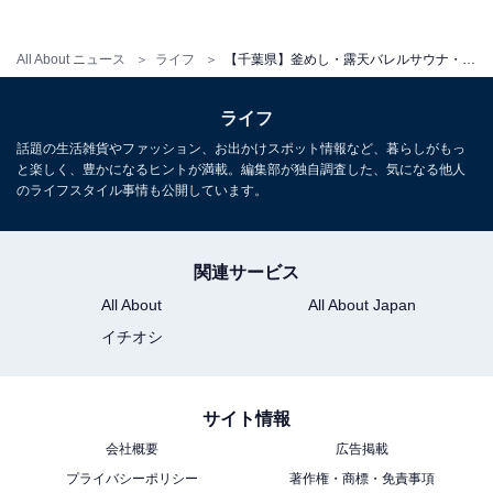
認ください。クレジットカード・各種電子決済対応。岩
盤浴は別途料金。
All About ニュース
ライフ
【千葉県】釜めし・露天バレルサウナ・エンタメ岩盤浴まで！ 個性派スーパー銭湯4選
平日：950円
土・日・祝：1100円
ライフ
話題の生活雑貨やファッション、お出かけスポット情報など、暮らしがもっ
宿泊可否
と楽しく、豊かになるヒントが満載。編集部が独自調査した、気になる他人
のライフスタイル事情も公開しています。
宿泊：不可（日帰り入浴専用施設）
あわせて読みたい
関連サービス
【千葉県の人気スーパー銭湯】「崋の湯」は
All About
All About Japan
全18種・男女日替わり2浴場と露天バレルサ
ウナが揃う成田の施設
イチオシ
サイト情報
会社概要
広告掲載
プライバシーポリシー
著作権・商標・免責事項