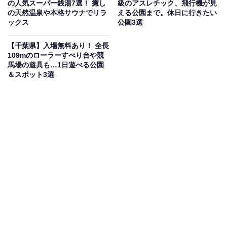
ロビーや、マッサージチェアを完備したリラックスルー
の人気スーパー銭湯7選！ 癒し
級のアスレチック、飛行機が見
の天然温泉や本格サウナでリラ
える公園まで。休日に行きたい
ムも魅力です。ゆったりと長く楽しめるサウナも備えて
ックス
公園3選
います。食事処「稲の穂」では、ひとつひとつ丁寧に炊
き上げたかまど飯や厳選された日本酒も味わえます。
【千葉県】入場無料あり！ 全長
109mのローラーすべり台や競
馬場の遊具も…1日遊べる公園
営業時間
＆スポット3選
9:30〜24:00（最終受付23:15）
定休日：年中無休（年数回メンテナンス休館あり）
アクセス
所在地：千葉県成田市松崎1249
アクセス：JR成田線・京成成田駅下車、JR成田駅西口よ
り千葉交通バス美郷台線竜角寺台車庫行き乗車、「松崎
橋」下車1分。成田湯川駅より徒歩10分。
料金