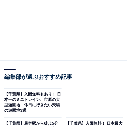
編集部が選ぶおすすめ記事
【千葉県】入園無料もあり！ 日
本一のミニトレイン、市原の大
「成田 龍泉の湯」公式ページより
型遊園地…休日に行きたい穴場
の遊園地3選
露天風呂やつぼ風呂、ジェット風呂など、さまざまな湯
舟をそろえる天然温泉施設。美しい日本庭園が楽しめる
【千葉県】最寄駅から徒歩5分
【千葉県】入園無料！ 日本最大