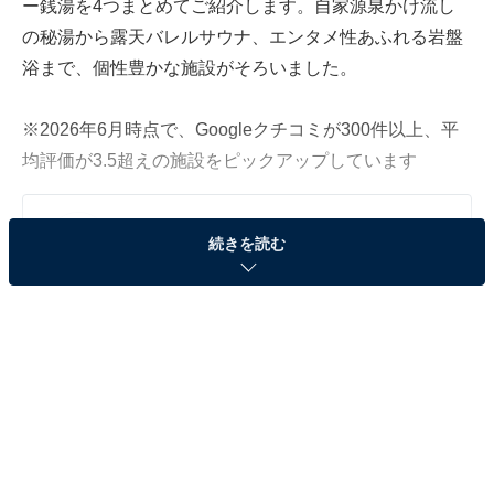
ー銭湯を4つまとめてご紹介します。自家源泉かけ流し
の秘湯から露天バレルサウナ、エンタメ性あふれる岩盤
浴まで、個性豊かな施設がそろいました。
※2026年6月時点で、Googleクチコミが300件以上、平
均評価が3.5超えの施設をピックアップしています
この記事の執筆者：
All About ニュース編集
続きを読む
部
「All About ニュース」は、ネットの話題から世の中の動きまで、暮
らしの中にあふれる「なぜ？」「どうして？」を分かりやすく伝え
るAll About発のニュースメディアです。お金や仕事、恋愛、ITに関
...続きを読む
する疑問に対して専門家が分かりやすく回答するほか、エンタメ情
報やSNSで話題のトピックスを紹介しています。
「成田 龍泉の湯」はさまざまな湯舟をそろえた天
然温泉