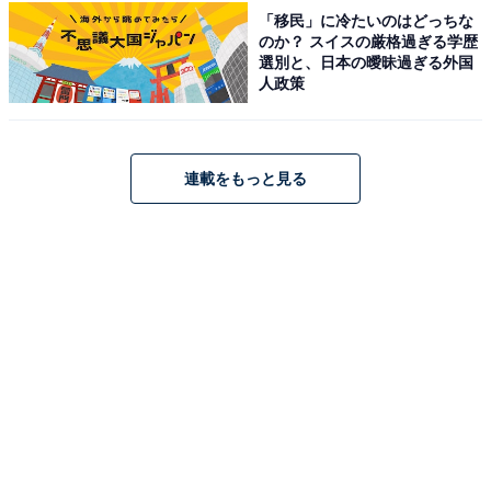
（セルフロウリュ対応・外気浴テラス付）・ゲルマ鉱石
「移民」に冷たいのはどっちな
のか？ スイスの厳格過ぎる学歴
や水晶を使った岩盤浴・食事処・ボディケア・エステ・
選別と、日本の曖昧過ぎる外国
休憩室もそろっています。
人政策
営業時間
10:00〜24:00（最終受付23:00）
連載をもっと見る
年中無休
アクセス
所在地：千葉県成田市公津の杜2-40-1
アクセス：東関東自動車道「富里IC」より約3km。京成
本線「公津の杜駅」より徒歩約8分。駐車場あり。
料金
※シャンプー等の備え付けについては公式サイトをご確