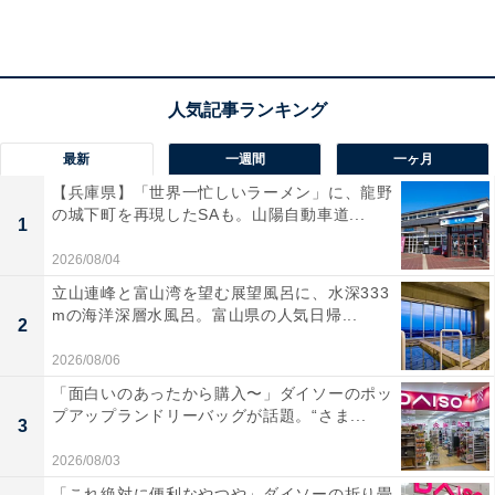
ルチェーン付きのぬいぐるみマスコットが登場です。サ
イズは約55mmとなっており、カバンやポーチなどに取
り付けて一緒にお出かけするのにぴったりの大きさ。
2023年3月に発売され大人気だった商品の待望の再販ア
イテムです。
最新
一週間
一ヶ月
【兵庫県】「世界一忙しいラーメン」に、龍野
の城下町を再現したSAも。山陽自動車道...
1
2026/08/04
立山連峰と富山湾を望む展望風呂に、水深333
mの海洋深層水風呂。富山県の人気日帰...
2
2026/08/06
「面白いのあったから購入〜」ダイソーのポッ
プアップランドリーバッグが話題。“さま...
3
2026/08/03
「これ絶対に便利なやつや」ダイソーの折り畳