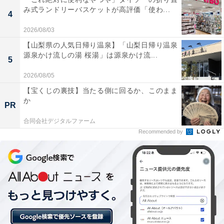
み式ランドリーバスケットが高評価「使わ...
4
詳細情報
2026/08/03
【山梨県の人気日帰り温泉】「山梨日帰り温泉
商品名
源泉かけ流しの湯 桜湯」は源泉かけ流...
5
星のカービィ お座りぬいぐるみマスコット
2026/08/05
【宝くじの裏技】当たる側に回るか、このまま
メーカー
か
PR
キタンクラブ
合同会社デジタルファーム
Recommended by
発売日
2026年7月
価格
税込500円