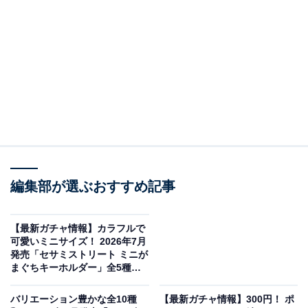
編集部が選ぶおすすめ記事
【最新ガチャ情報】カラフルで
星のカービィ お座りぬいぐるみマスコット（画像出典：キタンクラブ）
可愛いミニサイズ！ 2026年7月
発売「セサミストリート ミニが
キタンクラブから2026年7月に発売される「星のカービ
まぐちキーホルダー」全5種が
ィ お座りぬいぐるみマスコット」（税込500円）。全4種
見逃せない
のラインアップとなっています。
バリエーション豊かな全10種
【最新ガチャ情報】300円！ ポ