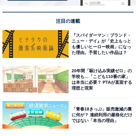
ラインアップ
全4種
注目の連載
・カービィ（えがお）
『スパイダーマン：ブランド・
・カービィ（おすまし）
ニュー・デイ』が「史上もっと
・カービィ（スターロッド）
も優しいヒーロー映画」になっ
た理由。予習したい作品は？
・カービィ（スター）
20年間「駆け込み実績ゼロ」の
学校も…「こども110番の家」
は本当に必要？ PTAが直面する
理想と現実
Amazonで見る
「青春18きっぷ」販売激減の裏
に何が？ 連続利用の厳格化だけ
ではない「本当の理由」