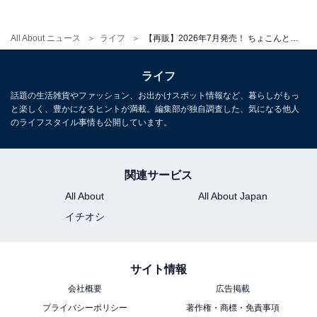
こちらもおすすめ
All About ニュース
ライフ
【再販】2026年7月発売！ ちょこんと座った姿がキュートな「星のカービィ お座りぬいぐるみマスコット」全4種が見逃せない【最新ガチャ情報】
ベリエちゃんたちが約45mmのフィギュアに！
2026年7月発売「メゾピアノ フィギュアキーホ
ルダー」全5種が見逃せない【最新ガチャ情報】
ライフ
話題の生活雑貨やファッション、お出かけスポット情報など、暮らしがもっ
と楽しく、豊かになるヒントが満載。編集部が独自調査した、気になる他人
のライフスタイル事情も公開しています。
関連サービス
All About
All About Japan
イチオシ
サイト情報
会社概要
広告掲載
プライバシーポリシー
著作権・商標・免責事項