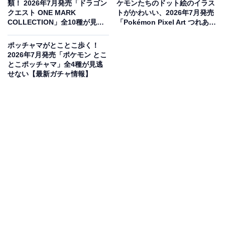
類！ 2026年7月発売「ドラゴン
ケモンたちのドット絵のイラス
クエスト ONE MARK
トがかわいい、2026年7月発売
COLLECTION」全10種が見逃
「Pokémon Pixel Art つれある
せない【最新ガチャ情報】
きマスコット」全5種が見逃せ
ない
ポッチャマがとことこ歩く！
2026年7月発売「ポケモン とこ
とこポッチャマ」全4種が見逃
せない【最新ガチャ情報】
ちょこんと座った姿がキュート！サイズ約55mm
のぬいぐるみマスコット
ちょこんと座ったカービィの姿が愛らしい、便利なボー