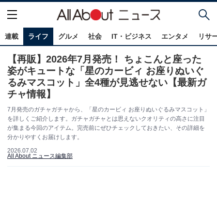
連載
ライフ
グルメ
社会
IT・ビジネス
エンタメ
リサ
【再販】2026年7月発売！ ちょこんと座った
姿がキュートな「星のカービィ お座りぬいぐ
るみマスコット」全4種が見逃せない【最新ガ
チャ情報】
7月発売のガチャガチャから、「星のカービィ お座りぬいぐるみマスコット」
を詳しくご紹介します。ガチャガチャとは思えないクオリティの高さに注目
が集まる今回のアイテム。完売前にぜひチェックしておきたい、その詳細を
分かりやすくお届けします。
2026.07.02
All About ニュース編集部