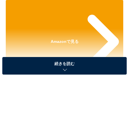
Amazonで見る
続きを読む
※本記事で紹介している商品の購入やサービスの利用により、売上の一部が
オールアバウトに還元されることがあります。
「星のカービィ お座りぬいぐるみマスコット」が
見逃せない！