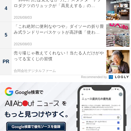
ロダクツのリュックが「高見えする」の...
4
「用宗みなと温泉」には以下のような口コミが寄せられ
2026/08/03
ています。
「これ絶対に便利なやつや」ダイソーの折り畳
み式ランドリーバスケットが高評価「使わ...
5
目の前に広がる風情ある漁港の景色と、その向こう
2026/08/03
にそびえ立つ美しい富士山を眺めながら入る100%
売り場じゃ教えてくれない！当たる人だけがや
天然温泉の露天風呂は、他では味わえない贅沢で特
ってる宝くじの習慣
PR
別な開放感があります。
合同会社デジタルファーム
Recommended by
日本一清潔な温浴施設を目指しているだけあって、
脱衣所やお風呂を含めた館内全体が非常に綺麗で管
理が行き届いており、いつでも気持ちよく快適にリ
ラックスできます。