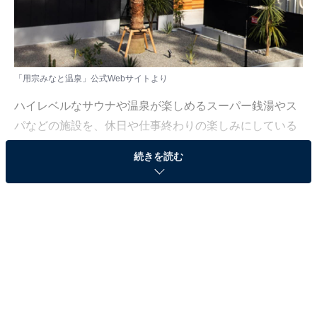
「用宗みなと温泉」公式Webサイトより
ハイレベルなサウナや温泉が楽しめるスーパー銭湯やス
パなどの施設を、休日や仕事終わりの楽しみにしている
人も少なくないはず。日々の疲れを癒すリラックスタイ
続きを読む
ムは、何物にも代えがたい時間ですよね。しかし、近年
では高い人気をほこる施設も多く、どこに行けばよいか
迷ってしまう……そんな思いを抱えている人もいるので
はないでしょうか。
そんな人に向けて、All About ニュース編集部が厳選し
た、人気かつ評価の高いサウナやスーパー銭湯の施設を
紹介します。今回紹介するのは、静岡県で人気の施設