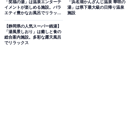
「笑福の湯」は温泉エンターテ
「浜名湖かんざんじ温泉 華咲の
「用宗みなと温泉」は、用宗漁港内にあるかつてマグロ
イメントが楽しめる施設。バラ
湯」は県下最大級の日帰り温泉
の加工場だった建物をリノベーションして誕生した天然
エティ豊かなお風呂でリラック
施設
ス
温泉施設です。敷地内地下1000mから直接汲み上げられ
【静岡県の人気スーパー銭湯】
た弱アルカリ性のナトリウム・カルシウムー塩化物泉を
「湯風景しおり」は癒しと食の
使用しており、クレンジング効果や高い保温・保湿効果
総合案内施設。多彩な露天風呂
でリラックス
が期待できます。男湯からは港と富士山が見える開放的
な空間、女湯からは富士見小屋が設置されており、心地
よい潮風を感じながら100%天然温泉の露天風呂を堪能
できます。また、クラフトビールの仕込みにも使われる
良質な天然地下水を使用した主浴槽や炭酸風呂、遠赤外
線サウナ、クラフトビール醸造所なども併設されていま
す。
楽天トラベルで静岡県の施設を見る