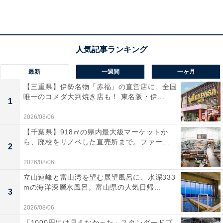
最新
一週間
一ヶ月
【三重県】伊勢名物「赤福」の直営店に、全国
唯一のコメダ大判焼き店も！ 東名阪・伊...
1
2026/08/06
【千葉県】918㎡の県内最大級マーケットか
ら、廃校をリノベした直売所まで。ファー...
2
2026/08/06
立山連峰と富山湾を望む展望風呂に、水深333
mの海洋深層水風呂。富山県の人気日帰...
3
2026/08/06
「用宗みなと温泉」の口コミは？
「1000円には見えなかった」スタンダードプ