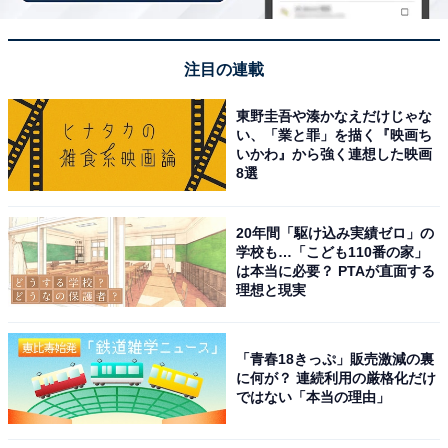
地下深くから湧き出た良質な天然地下水の水風呂と
遠赤外線サウナの相性が抜群で、湯上がりに館内で
注目の連載
美味しいクラフトビールが楽しめるのもお気に入り
東野圭吾や湊かなえだけじゃな
のポイントです。
い、「業と罪」を描く『映画ち
いかわ』から強く連想した映画
8選
20年間「駆け込み実績ゼロ」の
学校も…「こども110番の家」
は本当に必要？ PTAが直面する
理想と現実
「青春18きっぷ」販売激減の裏
に何が？ 連続利用の厳格化だけ
ではない「本当の理由」