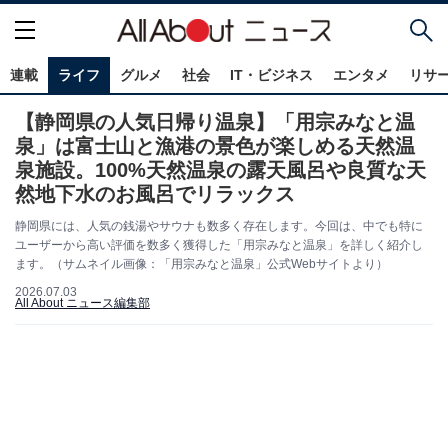
連載
ライフ
グルメ
社会
IT・ビジネス
エンタメ
リサ
【静岡県の人気日帰り温泉】「用宗みなと温
泉」は富士山と漁港の景色が楽しめる天然温
泉施設。100%天然温泉の露天風呂や良質な天
然地下水のお風呂でリラックス
静岡県には、人気の銭湯やサウナも数多く存在します。今回は、中でも特に
ユーザーから高い評価を数多く獲得した「用宗みなと温泉」を詳しく紹介し
ます。（サムネイル画像：「用宗みなと温泉」公式Webサイトより）
2026.07.03
All About ニュース編集部