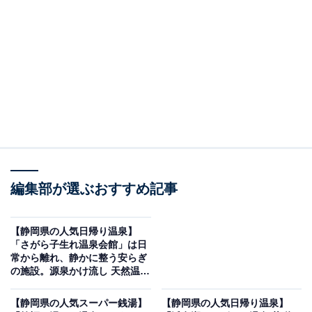
「用宗みなと温泉」です。
※2026年6月時点で、Googleクチコミが500件以上、平
均評価が3.5超えの銭湯を紹介しています
この記事の執筆者：
All About ニュース編集
部
「All About ニュース」は、ネットの話題から世の中の動きまで、暮
らしの中にあふれる「なぜ？」「どうして？」を分かりやすく伝え
編集部が選ぶおすすめ記事
るAll About発のニュースメディアです。お金や仕事、恋愛、ITに関
...続きを読む
する疑問に対して専門家が分かりやすく回答するほか、エンタメ情
報やSNSで話題のトピックスを紹介しています。
※本記事で紹介している商品の購入やサービスの利用により、売上の一部が
【静岡県の人気日帰り温泉】
オールアバウトに還元されることがあります。
「さがら子生れ温泉会館」は日
常から離れ、静かに整う安らぎ
「用宗みなと温泉」は富士山と漁港の景色が楽し
の施設。源泉かけ流し 天然温泉
める天然温泉施設
でリラックス
【静岡県の人気スーパー銭湯】
【静岡県の人気日帰り温泉】