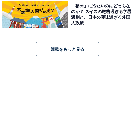
「移民」に冷たいのはどっちな
のか？ スイスの厳格過ぎる学歴
選別と、日本の曖昧過ぎる外国
アクセス・料金情報は？ 泊まれる？
人政策
アクセス
連載をもっと見る
所在地：静岡県静岡市駿河区用宗二丁目18番1号
アクセス：お車でお越しの場合、東名高速道路「静岡
I.C」よりお車で約10分、または「焼津I.C」よりお車で
約15分（最大77台の専用駐車場あり）。電車でお越しの
場合、JR東海道線「用宗駅」下車、徒歩約11分（または
用宗駅からシェアサイクルで約4分）。
料金
※一般の通常入浴料金。会員（入会金200円）になると
割引になるお得な回数券などもあります。手ぶらセット