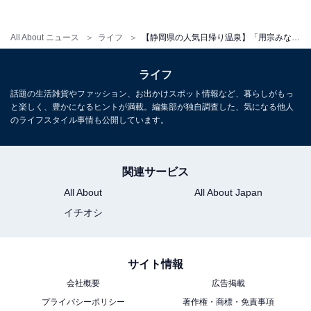
（タオル等付き）は別途料金。
平日：1000円
All About ニュース
ライフ
【静岡県の人気日帰り温泉】「用宗みなと温泉」は富士山と漁港の景色が楽しめる天然温泉施設。100%天然温泉の露天風呂や良質な天然地下水のお風呂でリラックス
土・日・祝：1200円
ライフ
営業時間
話題の生活雑貨やファッション、お出かけスポット情報など、暮らしがもっ
と楽しく、豊かになるヒントが満載。編集部が独自調査した、気になる他人
平日：10:00〜24:00（最終受付23:00）
のライフスタイル事情も公開しています。
土・日・祝：9:00〜24:00（最終受付23:00）※年中無休
（メンテナンスによる不定期休あり）
関連サービス
宿泊可否
All About
All About Japan
イチオシ
宿泊：不可（日帰り天然温泉施設であり、閉館時刻であ
る24:00以降は駐車場も含めて利用禁止となるため。車中
泊を希望する場合は、隣接する予約制の車中泊専用駐車
サイト情報
場「RVパーク用宗」などを利用する必要があります。）
会社概要
広告掲載
プライバシーポリシー
著作権・商標・免責事項