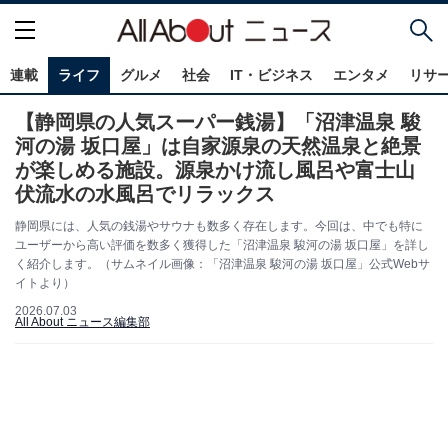
連載
ライフ
グルメ
社会
IT・ビジネス
エンタメ
リサ
【静岡県の人気スーパー銭湯】「沼津温泉 駿
河の湯 坂口屋」は自家源泉の天然温泉と絶景
が楽しめる施設。源泉かけ流し風呂や富士山
伏流水の水風呂でリラックス
静岡県には、人気の銭湯やサウナも数多く存在します。今回は、中でも特に
ユーザーから高い評価を数多く獲得した「沼津温泉 駿河の湯 坂口屋」を詳し
く紹介します。（サムネイル画像：「沼津温泉 駿河の湯 坂口屋」公式Webサ
イトより）
2026.07.03
All About ニュース編集部