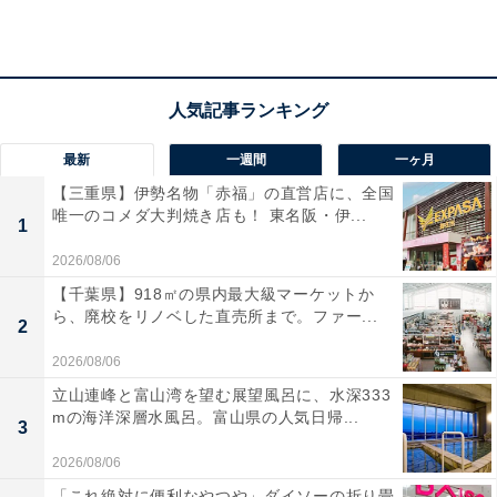
最新
一週間
一ヶ月
【三重県】伊勢名物「赤福」の直営店に、全国
唯一のコメダ大判焼き店も！ 東名阪・伊...
1
2026/08/06
【千葉県】918㎡の県内最大級マーケットか
ら、廃校をリノベした直売所まで。ファー...
2
2026/08/06
「沼津温泉 駿河の湯 坂口屋」の口コミは？
立山連峰と富山湾を望む展望風呂に、水深333
mの海洋深層水風呂。富山県の人気日帰...
3
「沼津温泉 駿河の湯 坂口屋」には以下のような口コミが
2026/08/06
寄せられています。
「これ絶対に便利なやつや」ダイソーの折り畳