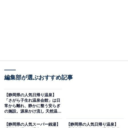
紹介します。今回紹介するのは、静岡県で人気の施設
「沼津温泉 駿河の湯 坂口屋」です。
※2026年6月時点で、Googleクチコミが500件以上、平
均評価が3.5超えの銭湯を紹介しています
この記事の執筆者：
All About ニュース編集
部
「All About ニュース」は、ネットの話題から世の中の動きまで、暮
らしの中にあふれる「なぜ？」「どうして？」を分かりやすく伝え
編集部が選ぶおすすめ記事
るAll About発のニュースメディアです。お金や仕事、恋愛、ITに関
...続きを読む
する疑問に対して専門家が分かりやすく回答するほか、エンタメ情
報やSNSで話題のトピックスを紹介しています。
【静岡県の人気日帰り温泉】
※本記事で紹介している商品の購入やサービスの利用により、売上の一部が
「さがら子生れ温泉会館」は日
オールアバウトに還元されることがあります。
常から離れ、静かに整う安らぎ
の施設。源泉かけ流し 天然温泉
「沼津温泉 駿河の湯 坂口屋」は自家源泉の天然温
でリラックス
泉と絶景が楽しめる施設
【静岡県の人気スーパー銭湯】
【静岡県の人気日帰り温泉】