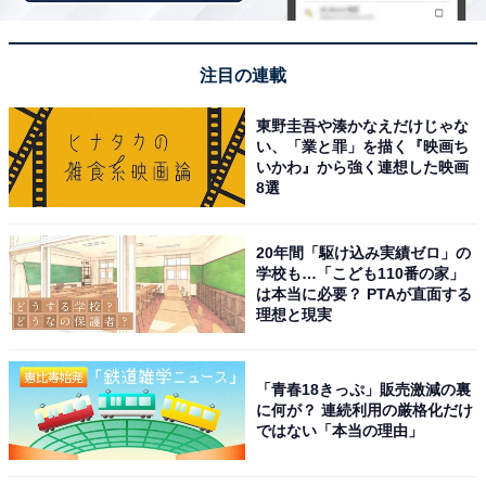
ともに1日中リラックスして過ごせます。
注目の連載
東野圭吾や湊かなえだけじゃな
い、「業と罪」を描く『映画ち
いかわ』から強く連想した映画
8選
20年間「駆け込み実績ゼロ」の
学校も…「こども110番の家」
は本当に必要？ PTAが直面する
理想と現実
「青春18きっぷ」販売激減の裏
に何が？ 連続利用の厳格化だけ
ではない「本当の理由」
アクセス・料金情報は？ 泊まれる？