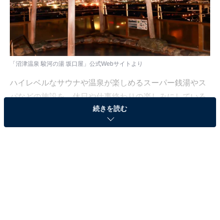
「沼津温泉 駿河の湯 坂口屋」公式Webサイトより
ハイレベルなサウナや温泉が楽しめるスーパー銭湯やス
パなどの施設を、休日や仕事終わりの楽しみにしている
続きを読む
人も少なくないはず。日々の疲れを癒すリラックスタイ
ムは、何物にも代えがたい時間ですよね。しかし、近年
では高い人気をほこる施設も多く、どこに行けばよいか
迷ってしまう……そんな思いを抱えている人もいるので
はないでしょうか。
そんな人に向けて、All About ニュース編集部が厳選し
た、人気かつ評価の高いサウナやスーパー銭湯の施設を