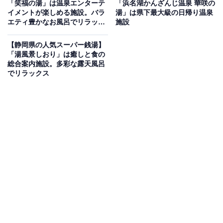
「笑福の湯」は温泉エンターテ
「浜名湖かんざんじ温泉 華咲の
イメントが楽しめる施設。バラ
湯」は県下最大級の日帰り温泉
「沼津温泉 駿河の湯 坂口屋」は、地下1300メートルか
エティ豊かなお風呂でリラック
施設
ら汲み上げた美肌と保温の湯が自慢の弱アルカリ性天然
ス
温泉施設です。高台に位置する露天風呂からは駿河湾が
【静岡県の人気スーパー銭湯】
「湯風景しおり」は癒しと食の
一望でき、夜には美しい夜景が広がります。館内には自
総合案内施設。多彩な露天風呂
家源泉を贅沢に使用した源泉かけ流し風呂、内湯、薬
でリラックス
湯、ジャグジーバス、サウナを完備。さらに富士山の伏
流水を使用した自慢の水風呂や、沼津・三島エリア唯一
の岩盤浴も楽しめます。
楽天トラベルで静岡県の施設を見る