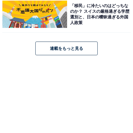
アクセス
「移民」に冷たいのはどっちな
のか？ スイスの厳格過ぎる学歴
所在地：静岡県沼津市岡宮1265-3
選別と、日本の曖昧過ぎる外国
人政策
アクセス：お車の場合、東名高速道路「沼津IC」から約
1分。電車の場合、JR東海道線「沼津駅」から車（タク
シー等）で約12分、JR東海道線・東海道新幹線「三島
連載をもっと見る
駅」から車（タクシー等）で約12分。また、最寄りの
JR「沼津駅」より無料送迎バスも運行しています（※一
部期間運休あり）。
料金
※大人DAY（1日券）の通常料金。LINE会員割引などの
各種割引制度や、短時間利用（MORNING/NIGHT）の料
金設定もあります。
平日：1150円
土・日・祝：1350円