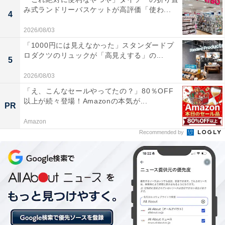
み式ランドリーバスケットが高評価「使わ...
4
高台にある露天風呂からの景色が素晴らしく、昼間
2026/08/03
は広大な駿河湾、夜には美しく輝く沼津や三島の街
「1000円には見えなかった」スタンダードプ
並みの夜景を眺めながら極上の温泉を満喫できま
ロダクツのリュックが「高見えする」の...
5
す。
2026/08/03
「え、こんなセールやってたの？」80％OFF
以上が続々登場！Amazonの本気が...
PR
サウナの後に利用できる水風呂は富士山の伏流水が
Amazon
使われており、キリッと冷たくて非常に肌触りがな
Recommended by
めらかで最高に気持ちよく引き締まります。
お食事処のメニューが非常に豊富で美味しく、さら
に仮眠室や8000冊もの漫画が揃ったゆったりとした
休憩スペースがあるため、スタッフの丁寧な対応と