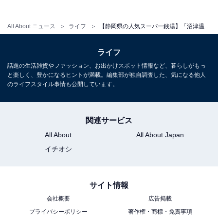
営業時間
All About ニュース
ライフ
【静岡県の人気スーパー銭湯】「沼津温泉 駿河の湯 坂口屋」は自家源泉の天然温泉と絶景が楽しめる施設。源泉かけ流し風呂や富士山伏流水の水風呂でリラックス
平日：7：00～24：00 (最終受付 23：00)
土・日・祝：7：00～24：00 (最終受付 23：00)
ライフ
話題の生活雑貨やファッション、お出かけスポット情報など、暮らしがもっ
宿泊可否
と楽しく、豊かになるヒントが満載。編集部が独自調査した、気になる他人
のライフスタイル事情も公開しています。
宿泊：不可（日帰り天然温泉施設であり、仮眠室「夢眠
の森」や浴室を含め全館24:00までの営業となっているた
め）
関連サービス
All About
All About Japan
イチオシ
こちらもおすすめ
【静岡県の人気スーパー銭湯】「サウナ鷹の
湯」は富士山の伏流水を使用した3種のサウナが
サイト情報
自慢の施設。バナジウムたっぷりの水風呂でリ
ラックス
会社概要
広告掲載
プライバシーポリシー
著作権・商標・免責事項