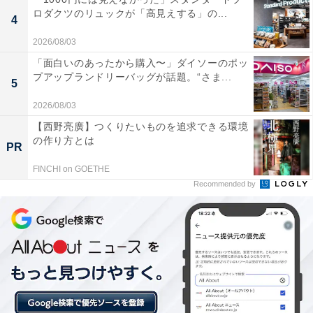
ロダクツのリュックが「高見えする」の...
4
2026/08/03
「面白いのあったから購入〜」ダイソーのポッ
プアップランドリーバッグが話題。“さま...
5
2026/08/03
「あ・ら・伊達な道の駅」の口コミは？
【西野亮廣】つくりたいものを追求できる環境
の作り方とは
「あ・ら・伊達な道の駅」には以下のような口コミが寄
PR
せられています。
FINCHI on GOETHE
Recommended by
規模が大きく、レストランも土産コーナーも充実し
ていて、宮城の名産品がここだけでほぼ揃ってしま
うほど。ロイズの常設ショップがあることに驚きま
したが、大崎市と姉妹都市の北海道当別町つながり
なんですね。鳴子温泉を訪れる際は、毎回小腹を満
たしに立ち寄っています。