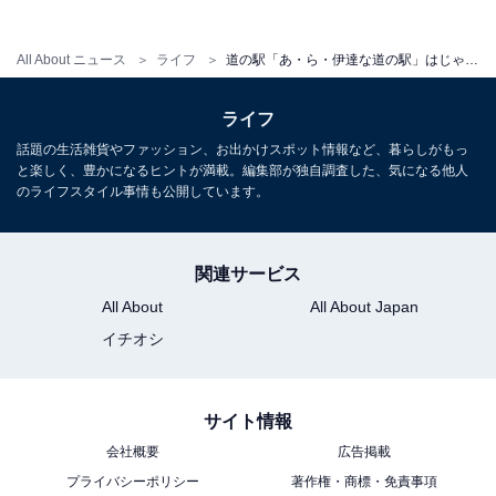
所在地：989-6405 宮城県大崎市岩出山池月字下宮道下4-
1
All About ニュース
ライフ
道の駅「あ・ら・伊達な道の駅」はじゃらんグランプリ1位の人気スポット｜宮城県大崎市岩出山の人気道の駅
アクセス：【車】東北自動車道「古川IC」から国道47号
ライフ
線経由 約23分／【電車】JR陸羽東線「池月駅」から徒
歩約3分／【高速バス】宮城交通・仙台～鳴子線「池月
話題の生活雑貨やファッション、お出かけスポット情報など、暮らしがもっ
と楽しく、豊かになるヒントが満載。編集部が独自調査した、気になる他人
駅前」下車
のライフスタイル事情も公開しています。
営業時間
関連サービス
3月〜11月：9:00〜18:00／12月〜2月：9:00〜17:00
All About
All About Japan
※施設により異なる場合あり（伊達ちゃんKitchenは
イチオシ
11:00〜17:30など）
定休日：年中無休
サイト情報
駐車場
会社概要
広告掲載
普通車230台、大型車13台、身障者用5台、EV急速充電
プライバシーポリシー
著作権・商標・免責事項