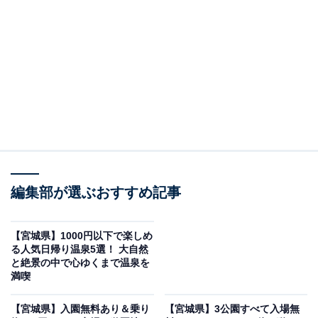
※2026年6月時点で、Googleクチコミの平均評価が3.5超
えの道の駅を紹介しています
この記事の執筆者：
All About ニュース編集
部
「All About ニュース」は、ネットの話題から世の中の動きまで、暮
らしの中にあふれる「なぜ？」「どうして？」を分かりやすく伝え
るAll About発のニュースメディアです。お金や仕事、恋愛、ITに関
...続きを読む
する疑問に対して専門家が分かりやすく回答するほか、エンタメ情
編集部が選ぶおすすめ記事
報やSNSで話題のトピックスを紹介しています。
「あ・ら・伊達な道の駅」はじゃらんグランプリ1
【宮城県】1000円以下で楽しめ
位を獲得した東北屈指の大型道の駅
る人気日帰り温泉5選！ 大自然
と絶景の中で心ゆくまで温泉を
満喫
宮城県大崎市岩出山、国道47号線沿いに位置する「あ・
ら・伊達な道の駅」は、年間300万人以上が訪れる東北
【宮城県】入園無料あり＆乗り
【宮城県】3公園すべて入場無