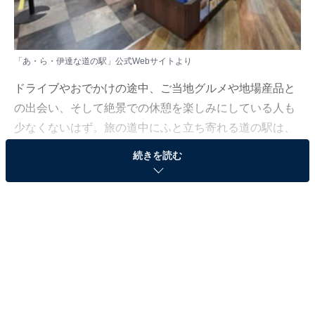
「あ・ら・伊達な道の駅」公式Webサイトより
ドライブやおでかけの途中、ご当地グルメや地場産品と
の出会い、そして絶景での休憩を楽しみにしている人も
少なくないはず。旅の道中にふと立ち寄れる道の駅は、
その土地の魅力をぎゅっと味わえる特別な場所ですよ
続きを読む
ね。とはいえ近年は個性豊かな道の駅も数多く、どこに
行けばよいか迷ってしまう……そんな思いを抱えている
人もいるのではないでしょうか。
そんな人に向けて、All About ニュース編集部が厳選し
た、人気かつ評価の高い道の駅を紹介します。今回紹介
するのは、宮城県で人気の施設「あ・ら・伊達な道の
駅」です。