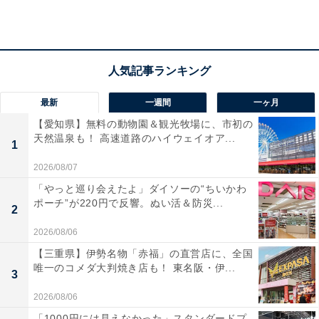
てに立ち寄るファンも多数。
食事面では、地元食材やジビエを使ったラーメン・定
食・カレーを楽しめる「五福の伊達ちゃんKitchen」、手
作り惣菜コーナー・伊達ちゃんベーカリー、ジェラート
最新
一週間
一ヶ月
＆ピザのテイクアウトコーナーなど、幅広い選択肢が揃
【愛知県】無料の動物園＆観光牧場に、市初の
います。週末には気球係留体験やステージイベントも開
天然温泉も！ 高速道路のハイウェイオア...
1
催されており、買い物だけでなくお出かけ体験としても
楽しめるスポットです。
2026/08/07
「やっと巡り会えたよ」ダイソーの“ちいかわ
ポーチ”が220円で反響。ぬい活＆防災...
2
2026/08/06
【三重県】伊勢名物「赤福」の直営店に、全国
唯一のコメダ大判焼き店も！ 東名阪・伊...
3
2026/08/06
「1000円には見えなかった」スタンダードプ