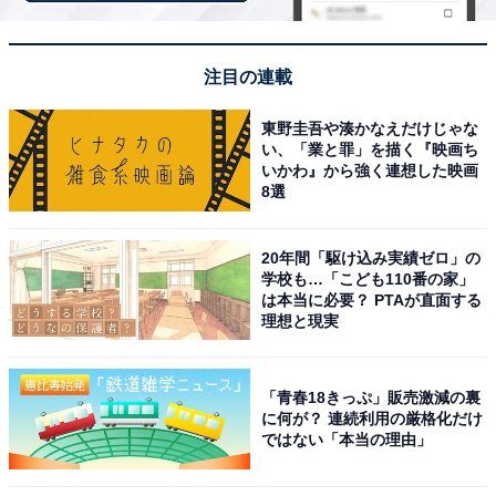
注目の連載
鳴子温泉の帰りにいつも利用しています。地元の野
菜・山菜・お米をはじめ、惣菜・漬物・お菓子・お
東野圭吾や湊かなえだけじゃな
酒・食堂など、品揃えが豊富で毎回つい何か買って
い、「業と罪」を描く『映画ち
いかわ』から強く連想した映画
しまいます。駐車場も広くてドライブ途中の休憩に
8選
も最適です。
20年間「駆け込み実績ゼロ」の
学校も…「こども110番の家」
は本当に必要？ PTAが直面する
スイーツコーナーがとても魅力的で、フルーツケー
理想と現実
キやチーズタルトなどどれも美味しそうな商品が揃
っていました。施設全体が清潔感があり広々として
「青春18きっぷ」販売激減の裏
いるので、お弁当や惣菜を買いながら食事もできて
に何が？ 連続利用の厳格化だけ
とても便利。ドライブ中に絶対また立ち寄りたいお
ではない「本当の理由」
気に入りスポットです。