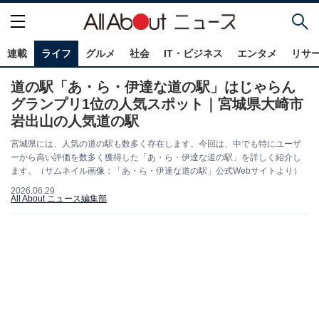
連載
ライフ
グルメ
社会
IT・ビジネス
エンタメ
リサ
道の駅「あ・ら・伊達な道の駅」はじゃらん
グランプリ1位の人気スポット｜宮城県大崎市
岩出山の人気道の駅
宮城県には、人気の道の駅も数多く存在します。今回は、中でも特にユーザ
ーから高い評価を数多く獲得した「あ・ら・伊達な道の駅」を詳しく紹介し
ます。（サムネイル画像：「あ・ら・伊達な道の駅」公式Webサイトより）
2026.06.29
All About ニュース編集部