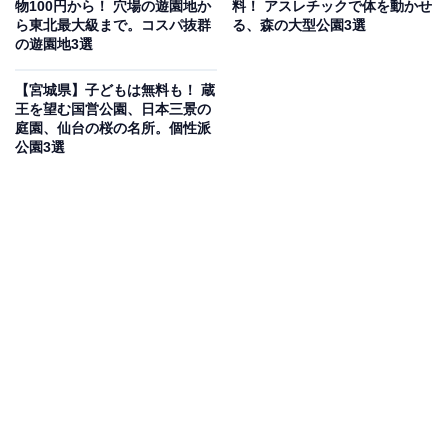
物100円から！ 穴場の遊園地か
料！ アスレチックで体を動かせ
有数の人気道の駅です。戦国武将・伊達政宗が青年期の
ら東北最大級まで。コスパ抜群
る、森の大型公園3選
一時期をこの地で過ごしたことにちなんで名づけられた
の遊園地3選
施設で、鳴子温泉郷へのアクセス拠点としても知られて
【宮城県】子どもは無料も！ 蔵
います。
王を望む国営公園、日本三景の
庭園、仙台の桜の名所。個性派
公園3選
2024年には「じゃらん」全国道の駅グランプリで1位を
獲得（2021年にも満足度1位を受賞）。全国から注目を
集める実力派の道の駅です。
施設内は充実のラインナップで、大崎市周辺の新鮮な野
菜・山菜・お米・加工品が揃う農産物直売所をはじめ、
つと納豆・凍り豆腐・田舎しそ巻き・岩出山味噌などの
地元特産品、姉妹都市である北海道当別町の名店
「ROYCE'（ロイズ）」の常設ショップまで備えていま
す。全国でも珍しいロイズの常設店は観光客の間でも話
題を集めており、チョコレートやソフトクリームを目当