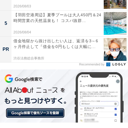
2026/08/03
【羽田空港周辺】夏季プールは大人450円＆24
時間営業の天然温泉も！ コスパ抜群...
5
他の星座の運勢も見る
2026/08/04
【7月の運勢】おひつじ座（牡羊座）
借金地獄から抜け出したい人は、返済を3～6
ヶ月停止して『借金を0円もしくは大幅に...
【7月の運勢】おうし座（牡牛座）
PR
【7月の運勢】ふたご座（双子座）
渋谷法務総合事務所
【7月の運勢】かに座（蟹座）
Recommended by
【7月の運勢】しし座（獅子座）
【7月の運勢】おとめ座（乙女座）※今見ている記事
【7月の運勢】てんびん座（天秤座）
【7月の運勢】さそり座（蠍座）
【7月の運勢】いて座（射手座）
【7月の運勢】やぎ座（山羊座）
【7月の運勢】みずがめ座（水瓶座）
【7月の運勢】うお座（魚座）