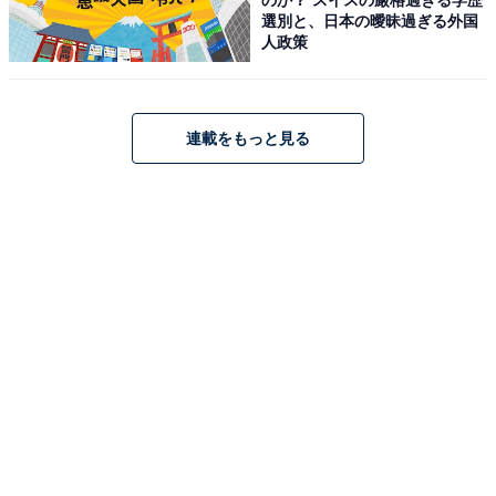
選別と、日本の曖昧過ぎる外国
占い、心理テストの執筆、監修。雑誌、Web、広告
人政策
タイアップ記事などを多数手がけています。
イラストレーター：
tokico
連載をもっと見る
タウン情報誌の営業、住宅情報誌の編集を経てフリ
ーのイラストレーターに。媒体制作の経験を生かし
て、「わかりやすく、ゆる可愛く」をモットーに媒
体のコンテンツ理解を促進するようなイラストを制
作しています。雑誌やWeb、結婚式やSNSの似顔絵
など幅広い分野で活動中。
こちらもおすすめ
【2026年7月の運勢】「おひつじ座～うお座」
章月綾乃の12星座占い