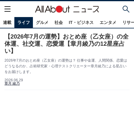
連載
ライフ
グルメ
社会
IT・ビジネス
エンタメ
リサ
【2026年7月の運勢】おとめ座（乙女座）の全
体運、社交運、恋愛運【章月綾乃の12星座占
い】
2026年7月のおとめ座（乙女座）の運勢は？ 仕事や金運、人間関係、恋愛は
どうなるのか、占術研究家・心理テストクリエーター章月綾乃による星占い
をお届けします。
2026.06.29
章月 綾乃