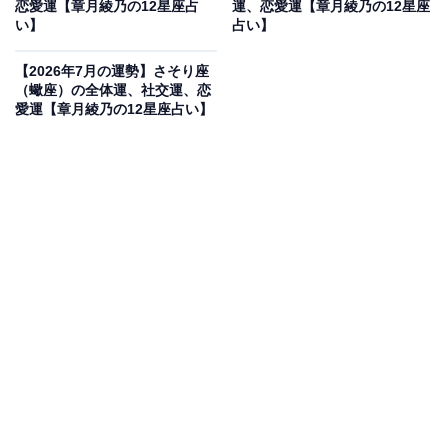
恋愛運【章月綾乃の12星座占
運、恋愛運【章月綾乃の12星座
い】
占い】
・社交運
【2026年7月の運勢】さそり座
人恋しく、人疲れしやすいのです。誰かと一緒にいると
（蠍座）の全体運、社交運、恋
愛運【章月綾乃の12星座占い】
元気をもらえ、相手のペースで動けてしまうため、一人
になった途端、ドッと反動が出やすいでしょう。どこま
で付き合うか、何時に失礼するかを先に考えておくとい
いみたい。仕事はビジネスモードで。感情を交えずに事
務的に接するのが一番です。オフは、目を休めましょ
う。緑を見に行く、スマホから離れる、アイマスクや目
薬を使う等、労わって。外出は、時間前行動が有効で
す。
・恋愛運
恋は、押しに弱い時。強引に誘われる、迫られると逆ら
えないかも。不用意に2人きりにならないことが大事。
また、秘密も広がりやすくなっています。邪魔をされな