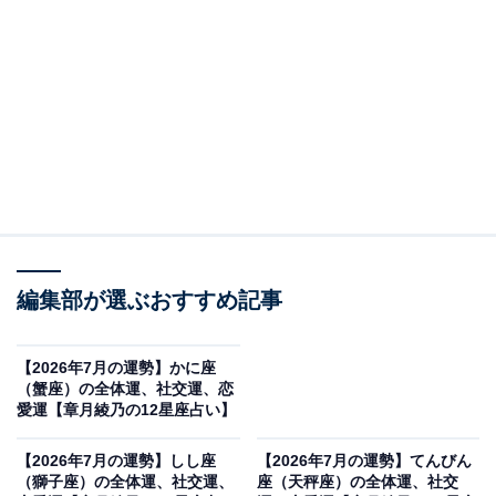
ご自愛モードで行く
・全体運
非常にデリケートです。ちょっとした無理や無茶が不調
のきっかけになりやすいでしょう。熱中症になってしま
ったり、持病が悪化したり、ダウナーな気分から抜け出
せなくなったりするみたい。“弱っている”“繊細”という自
覚をもって過ごしましょう。水分と休憩をマメにとる、
編集部が選ぶおすすめ記事
日傘や帽子を活用するなど、自衛に努めるといいみた
い。言い換えれば、環境と条件さえ揃えば、頑張りは効
【2026年7月の運勢】かに座
くはず。リモートワークに切り替えて成果を上げる、人
（蟹座）の全体運、社交運、恋
が少ない早朝の時間を活用するなど、知恵と工夫をぜ
愛運【章月綾乃の12星座占い】
ひ！ 食療法も有効です。ショウガや根菜などで身体を温
【2026年7月の運勢】しし座
【2026年7月の運勢】てんびん
める、スパイスやハーブ、漢方を取り入れるなどがオス
（獅子座）の全体運、社交運、
座（天秤座）の全体運、社交
スメ。着ていてラクな服を揃えるのもオススメです。