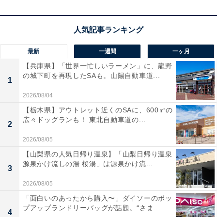
いように細心の注意を払って。有望なのは年下の異性。
ラッキーポイント……アクアブルー、水玉模様、ア
最新
一週間
一ヶ月
ニマルカフェ、ガラスのアクセサリー
【兵庫県】「世界一忙しいラーメン」に、龍野
の城下町を再現したSAも。山陽自動車道...
1
2026/08/04
【栃木県】アウトレット近くのSAに、600㎡の
広々ドッグランも！ 東北自動車道の...
2
2026/08/05
【山梨県の人気日帰り温泉】「山梨日帰り温泉
源泉かけ流しの湯 桜湯」は源泉かけ流...
3
2026/08/05
「面白いのあったから購入〜」ダイソーのポッ
プアップランドリーバッグが話題。“さま...
4