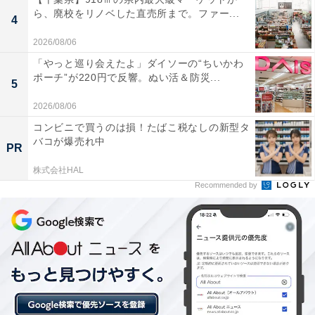
ら、廃校をリノベした直売所まで。ファー...
4
2026/08/06
「やっと巡り会えたよ」ダイソーの“ちいかわ
ポーチ”が220円で反響。ぬい活＆防災...
5
2026/08/06
コンビニで買うのは損！たばこ税なしの新型タ
バコが爆売れ中
PR
株式会社HAL
Recommended by
「温泉保養施設 ふたごの湯」は宮城県内唯一の含
鉄塩化物泉を楽しめる施設