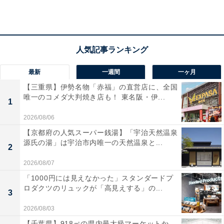
料金
※リンスインシャンプー、ボディソープ、ドライヤー完
備。各種電子決済も利用可能です。
平日：600円
最新
一週間
一ヶ月
土・日・祝：600円
【三重県】伊勢名物「赤福」の直営店に、全国
唯一のコメダ大判焼き店も！ 東名阪・伊...
1
宿泊可否
2026/08/06
宿泊：不可（日帰り入浴施設のため。ただし、有料の個
【京都府の人気スーパー銭湯】「宇治天然温泉
室休憩やお得なフリータイムプランが用意されていま
源氏の湯」は宇治市内唯一の天然温泉と...
2
す）
2026/08/07
あわせて読みたい
「1000円には見えなかった」スタンダードプ
ロダクツのリュックが「高見えする」の...
【宮城県の人気日帰り温泉】「金成温泉 金成
3
延年閣」は600円で楽しめる栗駒山の絶景露
2026/08/03
天風呂と美肌の弱アルカリ性温泉が自慢の施
設
【千葉県】918㎡の県内最大級マーケットか