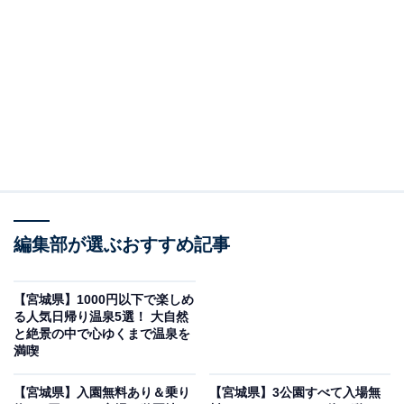
「金成温泉 金成延年閣」は秀峰・栗駒山を望む絶
景露天風呂が自慢
編集部が選ぶおすすめ記事
【宮城県】1000円以下で楽しめ
る人気日帰り温泉5選！ 大自然
と絶景の中で心ゆくまで温泉を
満喫
「金成温泉 金成延年閣」公式Webサイトより
【宮城県】入園無料あり＆乗り
【宮城県】3公園すべて入場無