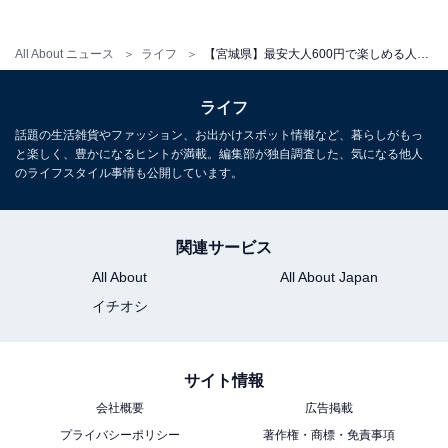
土・日・祝：780円
All About ニュース
ライフ
【宮城県】最安大人600円で楽しめる人気日帰り温泉3選！ 絶景露天風呂・県内唯一の含鉄塩化物泉・美人天然温泉など充実の設備でリラックス
宿泊可否
ライフ
宿泊：不可（日帰り温泉施設のため。）
話題の生活雑貨やファッション、お出かけスポット情報など、暮らしがもっ
と楽しく、豊かになるヒントが満載。編集部が独自調査した、気になる他人
あわせて読みたい
のライフスタイル事情も公開しています。
【宮城県の人気日帰り温泉】「温泉保養施設
ふたごの湯」は650円で楽しめる県内唯一の
含鉄塩化物泉と源泉水風呂が自慢の施設
関連サービス
All About
All About Japan
イチオシ
サイト情報
会社概要
広告掲載
プライバシーポリシー
著作権・商標・免責事項