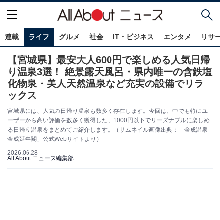
連載
ライフ
グルメ
社会
IT・ビジネス
エンタメ
リサ
【宮城県】最安大人600円で楽しめる人気日帰
り温泉3選！ 絶景露天風呂・県内唯一の含鉄塩
化物泉・美人天然温泉など充実の設備でリラ
ックス
宮城県には、人気の日帰り温泉も数多く存在します。今回は、中でも特にユ
ーザーから高い評価を数多く獲得した、1000円以下でリーズナブルに楽しめ
る日帰り温泉をまとめてご紹介します。（サムネイル画像出典：「金成温泉
金成延年閣」公式Webサイトより）
2026.06.28
All About ニュース編集部