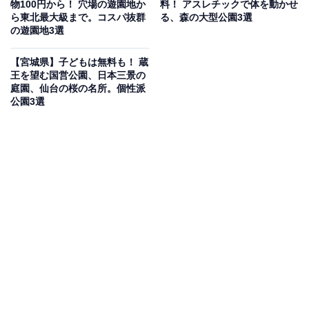
物100円から！ 穴場の遊園地か
料！ アスレチックで体を動かせ
「栗駒山」を一望できる絶景の露天風呂が自慢の日帰り
ら東北最大級まで。コスパ抜群
る、森の大型公園3選
の遊園地3選
温泉施設です。泉質は「美肌の湯」として親しまれる弱
アルカリ性で、座湯とサウナも完備しています。105畳
【宮城県】子どもは無料も！ 蔵
の広々とした無料休憩所と食事処では地元食材を使った
王を望む国営公園、日本三景の
庭園、仙台の桜の名所。個性派
「栗原豚と米っこ力麺」などのオリジナルメニューが楽
公園3選
しめます。平日・土日祝ともに600円で利用できます。
営業時間
9:00〜21:00
アクセス
所在地：宮城県栗原市金成三沢32
アクセス：東北自動車道「若柳金成IC」から国道4号線
を盛岡方面へ。公共交通機関の場合は、くりこま高原駅
からバスを乗り継いでアクセス可能です。