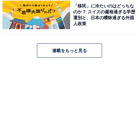
の週替わり浴槽と、16.3℃の源泉そのままの贅沢な水風
「移民」に冷たいのはどっちな
呂が自慢です。道の駅に併設されており、バリアフリー
のか？ スイスの厳格過ぎる学歴
選別と、日本の曖昧過ぎる外国
対応で家族連れにも安心。食事処「食堂木らら」や無料
人政策
の足湯も楽しめます。平日650円で利用できます。
営業時間
連載をもっと見る
9:00〜21:00（最終受付 20:30）
アクセス
所在地：宮城県石巻市小船越二子北下1-1
アクセス：公式Webサイトをご確認ください
料金
※シャンプー・ボディソープ備え付け。タオルは1枚200
円で販売。
平日：650円