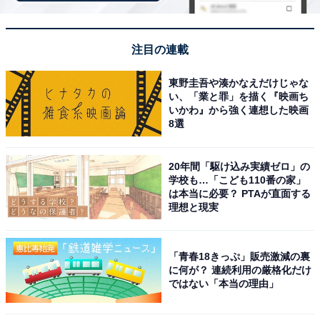
注目の連載
東野圭吾や湊かなえだけじゃな
い、「業と罪」を描く『映画ち
いかわ』から強く連想した映画
8選
20年間「駆け込み実績ゼロ」の
学校も…「こども110番の家」
は本当に必要？ PTAが直面する
理想と現実
「青春18きっぷ」販売激減の裏
「道の駅 上品の郷」公式Webサイトより
に何が？ 連続利用の厳格化だけ
ではない「本当の理由」
宮城県内唯一の含鉄塩化物泉で、豊富な鉄分と塩分が湯
冷めを防ぎます。檜浴槽「さくら」と石造り「かしわ」