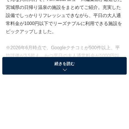
宮城県の日帰り温泉の施設をまとめてご紹介。充実した
設備でしっかりリフレッシュできながら、平日の大人通
常料金が1000円以下でリーズナブルに利用できる施設を
ピックアップしました。
※2026年6月時点で、Googleクチコミが500件以上、平
均評価が3.5超え、かつ平日の大人通常料金が1000円以
続きを読む
下の日帰り温泉をピックアップしています
この記事の執筆者：
All About ニュース編集
部
「All About ニュース」は、ネットの話題から世の中の動きまで、暮
らしの中にあふれる「なぜ？」「どうして？」を分かりやすく伝え
るAll About発のニュースメディアです。お金や仕事、恋愛、ITに関
...続きを読む
する疑問に対して専門家が分かりやすく回答するほか、エンタメ情
報やSNSで話題のトピックスを紹介しています。