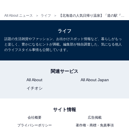
で。入浴受付は1時間前まで）
土・日・祝：10:00～22:00時（12月～3月は11:00～
All About ニュース
ライフ
【北海道の人気日帰り温泉】「道の駅『かみゆうべつ温泉チューリップの湯』」は男女日替わりの大浴場やサウナが楽しめる施設
21:00まで。入浴受付は1時間前まで）
ライフ
宿泊可否
話題の生活雑貨やファッション、お出かけスポット情報など、暮らしがもっ
と楽しく、豊かになるヒントが満載。編集部が独自調査した、気になる他人
宿泊：不可（日帰り入浴専門の温泉施設および道の駅で
のライフスタイル事情も公開しています。
あるため、施設内への宿泊設備はありません）
関連サービス
こちらもおすすめ
All About
All About Japan
【北海道の人気日帰り温泉】「五味温泉」は国
イチオシ
内有数の貴重な天然炭酸泉を誇る施設。森に囲
まれた温泉宿でリラックス
サイト情報
会社概要
広告掲載
プライバシーポリシー
著作権・商標・免責事項