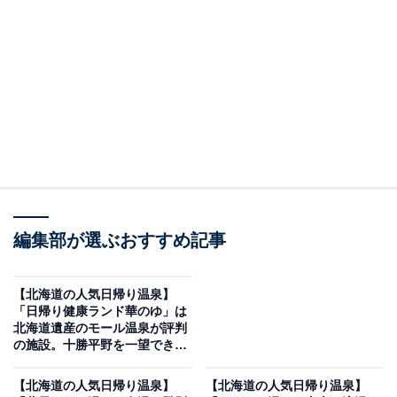
設「道の駅『かみゆうべつ温泉チューリップの湯』」で
す。
※2026年6月時点で、Googleクチコミが500件以上、平
均評価が4.0超えの銭湯を紹介しています
この記事の執筆者：
All About ニュース編集
部
「All About ニュース」は、ネットの話題から世の中の動きまで、暮
編集部が選ぶおすすめ記事
らしの中にあふれる「なぜ？」「どうして？」を分かりやすく伝え
るAll About発のニュースメディアです。お金や仕事、恋愛、ITに関
...続きを読む
する疑問に対して専門家が分かりやすく回答するほか、エンタメ情
【北海道の人気日帰り温泉】
報やSNSで話題のトピックスを紹介しています。
※本記事で紹介している商品の購入やサービスの利用により、売上の一部が
「日帰り健康ランド華のゆ」は
オールアバウトに還元されることがあります。
北海道遺産のモール温泉が評判
の施設。十勝平野を一望できる
「道の駅『かみゆうべつ温泉チューリップの
露天風呂が魅力
湯』」は天然温泉とこだわりのオートロウリュ式
【北海道の人気日帰り温泉】
【北海道の人気日帰り温泉】