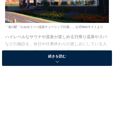
「道の駅『かみゆうべつ温泉チューリップの湯』」公式Webサイトより
ハイレベルなサウナや温泉が楽しめる日帰り温泉やスパ
などの施設を、休日や仕事終わりの楽しみにしている人
も少なくないはず。日々の疲れを癒すリラックスタイム
続きを読む
は、何物にも代えがたい時間ですよね。しかし、近年で
は高い人気をほこる施設も多く、どこに行けばよいか迷
ってしまう……そんな思いを抱えている人もいるのでは
ないでしょうか。
そんな人に向けて、All About ニュース編集部が厳選し
た、人気かつ評価の高い日帰り温泉やスーパー銭湯の施
設を紹介します。今回紹介するのは、北海道で人気の施