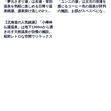
「夢元さぎり湯」は名湯・登別
「ユンニの湯」は太古の浪漫を
サウナが魅力の施設
温泉を気軽に楽しめる日帰り温
感じるコーヒー色の温泉が評判
泉銭湯。源泉掛け流しの2つの
の施設。お肌がスベスベになる
泉質でリラックス
「美人の湯」を満喫
和風と洋風の雰囲気が違う浴場が男女日替わりとなり、
【北海道の人気銭湯】「小樽神
ジャグジーバスや露天風呂、フィンランド製オートロウ
仏湯温泉」は地下1300mから湧
リュストーブを導入したサウナ室などを完備。泉質は含
き出す天然温泉が自慢の施設。
昭和レトロな空間でリラックス
硫黄－ナトリウム－炭酸水素塩温泉で、関節リウマチや
冷え性などに効能があります。食事処「ちゅーりっぷ」
では「ゆうべつ牛のステーキ」や「ホタテフライ定食」
といった地元食材のメニューを味わえます。
楽天トラベルで北海道の施設を見る