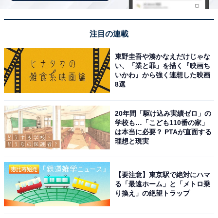
で快適に過ごせる。
注目の連載
東野圭吾や湊かなえだけじゃな
い、「業と罪」を描く『映画ち
いかわ』から強く連想した映画
8選
20年間「駆け込み実績ゼロ」の
学校も…「こども110番の家」
は本当に必要？ PTAが直面する
理想と現実
【要注意】東京駅で絶対にハマ
る「最遠ホーム」と「メトロ乗
り換え」の絶望トラップ
アクセス・料金情報は？ 泊まれる？