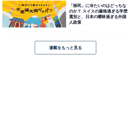
「移民」に冷たいのはどっちな
アクセス
のか？ スイスの厳格過ぎる学歴
選別と、日本の曖昧過ぎる外国
所在地：紋別郡湧別町中湧別中町3020番地の1
人政策
アクセス：公式サイトをご確認ください（※車・公共交
通機関での詳細ルートは公式サイトをご確認ください）
連載をもっと見る
料金
※大人（中学生以上）の料金。貸しタオル（フェイスタ
オル・バスタオル）は150円です。
平日：650円
土・日・祝：650円（※曜日による料金の変動はありま
せん）
営業時間
平日：10:00～22:00時（12月～3月は11:00～21:00ま