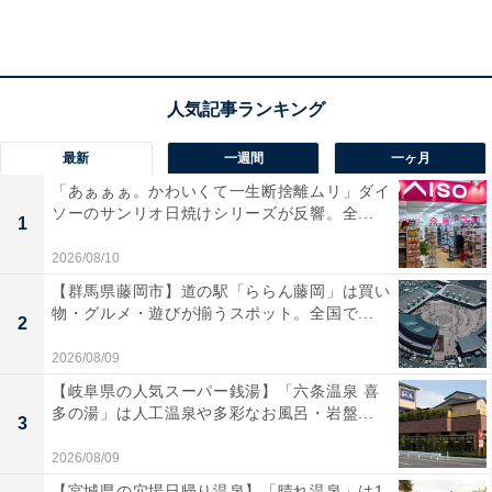
最新
一週間
一ヶ月
「あぁぁぁ。かわいくて一生断捨離ムリ」ダイ
ソーのサンリオ日焼けシリーズが反響。全...
1
2026/08/10
【群馬県藤岡市】道の駅「ららん藤岡」は買い
物・グルメ・遊びが揃うスポット。全国で...
2
2026/08/09
【岐阜県の人気スーパー銭湯】「六条温泉 喜
「道の駅『かみゆうべつ温泉チューリップの
多の湯」は人工温泉や多彩なお風呂・岩盤...
湯』」の口コミは？
3
2026/08/09
「道の駅『かみゆうべつ温泉チューリップの湯』」には
【宮城県の穴場日帰り温泉】「晴れ温泉」は1