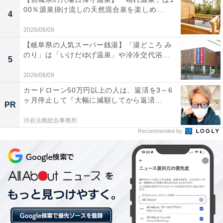
00％源泉掛け流しの天然混合泉を楽しめ...
以下のような口コミが寄せられています。
4
2026/08/09
和風と洋風で異なる雰囲気を楽しめる大浴場は開放
【岐阜県の人気スーパー銭湯】「湯どころ み
感があり、露天風呂やジャグジーなど多彩な浴槽で
のり」は「いけだゆげ温泉」や冷冷交代浴...
5
良質な天然温泉をじっくり堪能できる。
2026/08/09
カードローン50万円以上の人は、返済を3～6
ヶ月停止して『大幅に減額してから返済...
PR
新しく導入されたフィンランド製のオートロウリュ
渋谷法務総合事務所
式サウナが非常に心地よく、水風呂とあわせて本格
Recommended by
的なサウナ体験ができます。
道の駅に併設されているためドライブの休憩に立ち
寄りやすく、広々とした休憩室や地元の新鮮な食材
を使った料理が楽しめる食事処があり、館内が清潔