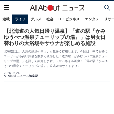
連載
ライフ
グルメ
社会
IT・ビジネス
エンタメ
リサ
【北海道の人気日帰り温泉】「道の駅『かみ
ゆうべつ温泉チューリップの湯』」は男女日
替わりの大浴場やサウナが楽しめる施設
北海道には、人気の銭湯やサウナも数多く存在します。今回は、中でも特に
ユーザーから高い評価を数多く獲得した「道の駅『かみゆうべつ温泉チュー
リップの湯』」を詳しく紹介します。（サムネイル画像：「道の駅『かみゆ
うべつ温泉チューリップの湯』」公式Webサイトより）
2026.06.24
All About ニュース編集部