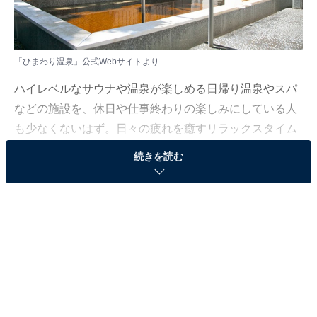
「ひまわり温泉」公式Webサイトより
ハイレベルなサウナや温泉が楽しめる日帰り温泉やスパ
などの施設を、休日や仕事終わりの楽しみにしている人
も少なくないはず。日々の疲れを癒すリラックスタイム
は、何物にも代えがたい時間ですよね。しかし、近年で
続きを読む
は高い人気をほこる施設も多く、どこに行けばよいか迷
ってしまう……そんな思いを抱えている人もいるのでは
ないでしょうか。
そんな人に向けて、All About ニュース編集部が厳選し
た、人気かつ評価の高い日帰り温泉やスーパー銭湯の施
設を紹介します。今回紹介するのは、北海道で人気の施
設「ひまわり温泉」です。