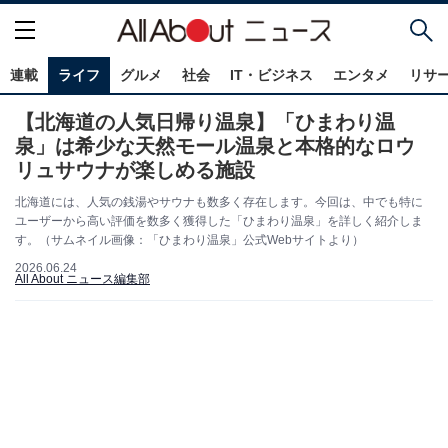
連載
ライフ
グルメ
社会
IT・ビジネス
エンタメ
リサ
【北海道の人気日帰り温泉】「ひまわり温
泉」は希少な天然モール温泉と本格的なロウ
リュサウナが楽しめる施設
北海道には、人気の銭湯やサウナも数多く存在します。今回は、中でも特に
ユーザーから高い評価を数多く獲得した「ひまわり温泉」を詳しく紹介しま
す。（サムネイル画像：「ひまわり温泉」公式Webサイトより）
2026.06.24
All About ニュース編集部