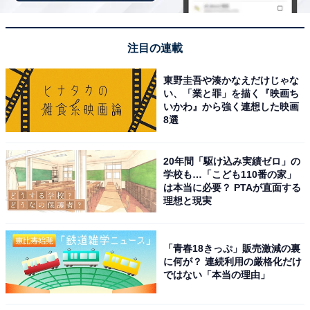
注目の連載
東野圭吾や湊かなえだけじゃな
い、「業と罪」を描く『映画ち
いかわ』から強く連想した映画
8選
20年間「駆け込み実績ゼロ」の
アクセス・料金情報は？ 泊まれる？
学校も…「こども110番の家」
は本当に必要？ PTAが直面する
理想と現実
アクセス
所在地：帯広市西11条南32丁目7-2
「青春18きっぷ」販売激減の裏
アクセス：JR根室本線「帯広駅」から車で約10分
に何が？ 連続利用の厳格化だけ
ではない「本当の理由」
料金