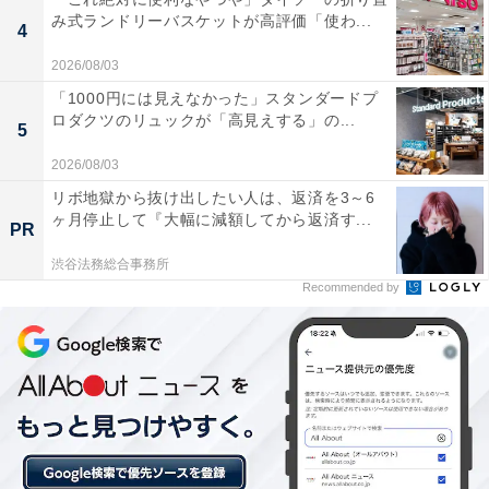
身体の芯から非常によく温まります。
み式ランドリーバスケットが高評価「使わ...
4
2026/08/03
「1000円には見えなかった」スタンダードプ
サウナの温度と湿度のバランスが絶妙で、定期的に
ロダクツのリュックが「高見えする」の...
5
開催される熱波イベントや本格的なロウリュによっ
て最高にリフレッシュして整うことができます。
2026/08/03
リボ地獄から抜け出したい人は、返済を3～6
ヶ月停止して『大幅に減額してから返済す...
PR
露天風呂にはテレビが設置されており、自分のペー
渋谷法務総合事務所
Recommended by
スでゆったりと長湯を楽しみながらリラックスした
時間を過ごせるのがお気に入りです。