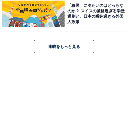
「移民」に冷たいのはどっちな
※詳細な一般入浴料金やタオル・館内着の有無等の補足
のか？ スイスの厳格過ぎる学歴
は公式サイトをご確認ください。
選別と、日本の曖昧過ぎる外国
人政策
平日：500円
土・日・祝：500円
営業時間
連載をもっと見る
平日：11:00〜23:00
土・日・祝：11:00〜23:30（日曜日は23:00までの場合が
あるため、詳細は公式サイトをご確認ください）
宿泊可否
宿泊：不可（日帰りの天然モール温泉施設のため、宿泊
設備はありません）
こちらもおすすめ