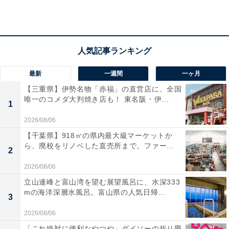
最新
一週間
一ヶ月
【三重県】伊勢名物「赤福」の直営店に、全国
唯一のコメダ大判焼き店も！ 東名阪・伊...
1
2026/08/06
「ひまわり温泉」の口コミは？
【千葉県】918㎡の県内最大級マーケットか
ら、廃校をリノベした直売所まで。ファー...
2
「ひまわり温泉」には以下のような口コミが寄せられて
2026/08/06
います。
立山連峰と富山湾を望む展望風呂に、水深333
mの海洋深層水風呂。富山県の人気日帰...
3
琥珀色をした植物性のモール温泉の質が素晴らし
2026/08/06
く、お湯に浸かると肌がしっとりツルツルになって
「これ絶対に便利なやつや」ダイソーの折り畳