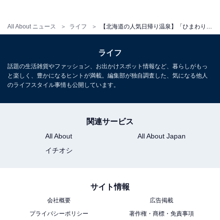
【北海道の人気日帰り温泉】「五味温泉」は国
内有数の貴重な天然炭酸泉を誇る施設。森に囲
All About ニュース
ライフ
【北海道の人気日帰り温泉】「ひまわり温泉」は希少な天然モール温泉と本格的なロウリュサウナが楽しめる施設
まれた温泉宿でリラックス
ライフ
話題の生活雑貨やファッション、お出かけスポット情報など、暮らしがもっ
と楽しく、豊かになるヒントが満載。編集部が独自調査した、気になる他人
のライフスタイル事情も公開しています。
関連サービス
All About
All About Japan
イチオシ
サイト情報
会社概要
広告掲載
プライバシーポリシー
著作権・商標・免責事項