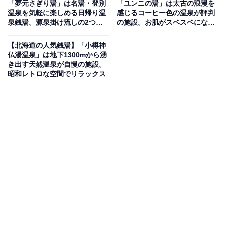
「夢元さぎり湯」は名湯・登別
「ユンニの湯」は太古の浪漫を
は、しっとりツルツルとした肌触りで「美人の湯」とも
温泉を気軽に楽しめる日帰り温
感じるコーヒー色の温泉が評判
泉銭湯。源泉掛け流しの2つの
の施設。お肌がスベスベになる
称されています。男女ともにフィンランド式の「ロウリ
泉質でリラックス
「美人の湯」を満喫
ュサウナ」が完備されており、サウナ石に温泉をかける
【北海道の人気銭湯】「小樽神
ことで短時間で高温の蒸気を楽しめます。お食事処では
仏湯温泉」は地下1300mから湧
き出す天然温泉が自慢の施設。
大好評の「温泉海鮮丼セット」を提供しています。
昭和レトロな空間でリラックス
楽天トラベルで北海道の施設を見る