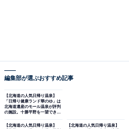
※2026年6月時点で、Googleクチコミが500件以上、平
均評価が4.0超えの銭湯を紹介しています
この記事の執筆者：
All About ニュース編集
部
「All About ニュース」は、ネットの話題から世の中の動きまで、暮
らしの中にあふれる「なぜ？」「どうして？」を分かりやすく伝え
るAll About発のニュースメディアです。お金や仕事、恋愛、ITに関
...続きを読む
する疑問に対して専門家が分かりやすく回答するほか、エンタメ情
編集部が選ぶおすすめ記事
報やSNSで話題のトピックスを紹介しています。
※本記事で紹介している商品の購入やサービスの利用により、売上の一部が
オールアバウトに還元されることがあります。
【北海道の人気日帰り温泉】
「日帰り健康ランド華のゆ」は
「ひまわり温泉」は希少な植物性モール温泉と充
北海道遺産のモール温泉が評判
実したサウナ環境が魅力
の施設。十勝平野を一望できる
露天風呂が魅力
【北海道の人気日帰り温泉】
【北海道の人気日帰り温泉】
植物由来の有機物を多く含む琥珀色の天然モール温泉