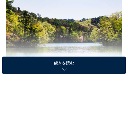
続きを読む
仙台市の青葉区と泉区にまたがる、「杜の都・仙台 令和
版 わがまち緑の名所100選」にも選ばれた広大な面積
（103.1ha）の自然公園です。丸田沢堤・三共堤の2つの
ため池と、雑木林・マツ林・スギ林など多様な森が広が