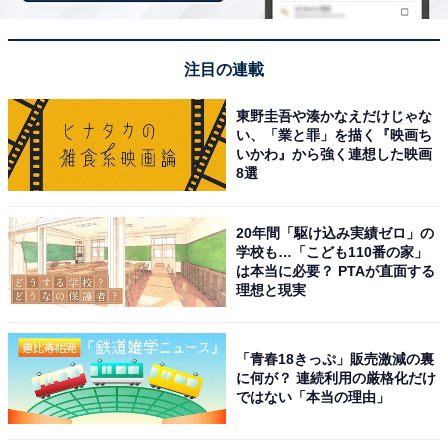
おり、散策・スポーツ・ピクニックとさまざまな楽しみ
方ができます。
注目の連載
園内各所に著名作家の彫刻が点在しており、散策のアク
東野圭吾や湊かなえだけじゃな
い、「業と罪」を描く『映画ち
セントになっています。地下鉄南北線の旭ヶ丘駅・台原
いかわ』から強く連想した映画
駅に隣接するためアクセスも抜群。敷地内には自然・科
8選
学について学べる「HOKUSHU仙台市科学館」（有料）
があり、宮城県ゆかりの作家に関する資料などが展示さ
20年間「駆け込み実績ゼロ」の
れた仙台文学館（有料）も隣接。公園散策と周辺文化施
学校も…「こども110番の家」
は本当に必要？ PTAが直面する
設を合わせた1日観光コースにも最適です。
理想と現実
入場料
「青春18きっぷ」販売激減の裏
無料（散策自由）
に何が？ 連続利用の厳格化だけ
ではない「本当の理由」
アクセス