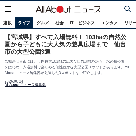
連載
ライフ
グルメ
社会
IT・ビジネス
エンタメ
リサ
【宮城県】すべて入場無料！ 103haの自然公
園から子どもに大人気の遊具広場まで…仙台
市の大型公園3選
宮城県仙台市には、市内最大103haの広大な自然環境を誇る「水の森公園」
をはじめ、入場無料で楽しめる個性豊かな大型公園スポットがあります。All
About ニュース編集部が厳選した3スポットをご紹介します。
2026.06.24
All About ニュース編集部