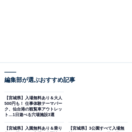
ります。複数のウォーキングコースが整備されており、
春のカタクリや新緑・秋の紅葉と四季折々の景観が楽し
めます。ダイサギやハクチョウが水辺に飛来する姿も見
られます。
北端エリアにはキャンプ場（水の森公園赤坂建設キャン
プフィールド）があり、宿泊・デイキャンプどちらも利
用可能。管理棟・炊事棟・シャワー棟が整備されている
ためキャンプ初心者でも気軽に楽しめます。温水プール
「TACウォーターパーク」（有料）も併設されており、
編集部が選ぶおすすめ記事
散策からアウトドアまで1日中楽しめます。駐車場は無
料で103台分利用できます。
【宮城県】入場無料あり＆大人
500円も！ 仕事体験テーマパー
入場料
ク、仙台港の観覧車アウトレッ
ト…1日遊べる穴場施設3選
無料（散策自由。キャンプ場・温水プールは別途有料）
【宮城県】入園無料あり＆乗り
【宮城県】3公園すべて入場無