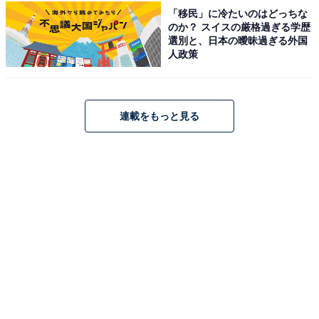
宮城県仙台市青葉区台原森林公園
「移民」に冷たいのはどっちな
のか？ スイスの厳格過ぎる学歴
地下鉄南北線旭ヶ丘駅から徒歩約5分 / 台原駅から徒歩約
選別と、日本の曖昧過ぎる外国
2分
人政策
あわせて読みたい
【宮城県】3公園すべて入場無料！ アスレチ
連載をもっと見る
ックで体を動かせる、森の大型公園3選