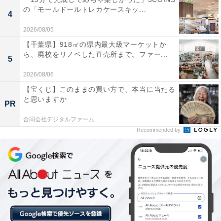
の「モールドールトレカケースキッ...
4
2026/08/05
【千葉県】918㎡の県内最大級マーケットか
ら、廃校をリノベした直売所まで。ファー...
5
2026/08/06
【宝くじ】このままの買い方で、本当に当たる
と思いますか
PR
合同会社デジタルファーム
仙台市青葉区に位置する面積約60haの自然公園で、「杜
Recommended by
の都 緑の名所100選」にも選ばれています。クロマツの
林や雑木林が市街地に囲まれながらも豊かに残されてお
り、運が良ければ野生のリスや多彩な野鳥にも出会えま
す。
スイレンが咲く大池、中央遊歩道やジョギングコース、
フィールドアスレチック、野外音楽堂などが整備されて