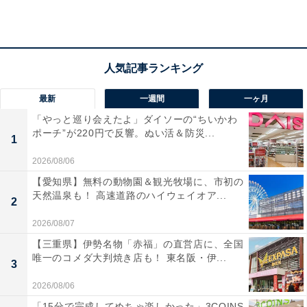
最新
一週間
一ヶ月
「やっと巡り会えたよ」ダイソーの“ちいかわ
ポーチ”が220円で反響。ぬい活＆防災...
1
2026/08/06
「台原森林公園」は入場無料！ リスや野鳥に出会
【愛知県】無料の動物園＆観光牧場に、市初の
天然温泉も！ 高速道路のハイウェイオア...
える地下鉄駅からすぐの森林公園
2
2026/08/07
【三重県】伊勢名物「赤福」の直営店に、全国
唯一のコメダ大判焼き店も！ 東名阪・伊...
3
2026/08/06
「15分で完成してめちゃ楽しかった」3COINS