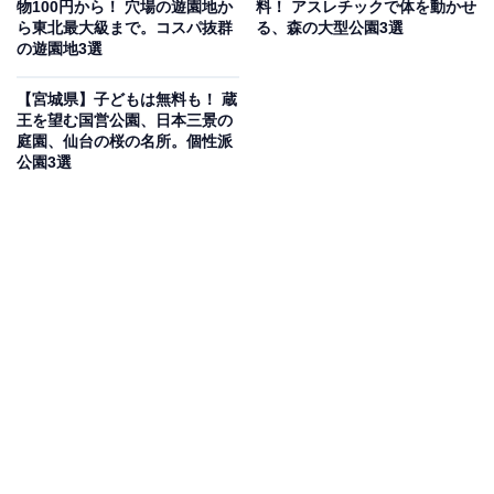
アクセス
物100円から！ 穴場の遊園地か
料！ アスレチックで体を動かせ
ら東北最大級まで。コスパ抜群
る、森の大型公園3選
仙台市泉区上谷刈字堤下8
の遊園地3選
仙台駅西口バスプール4番のりばより宮城交通バス「虹
【宮城県】子どもは無料も！ 蔵
の丘団地キャンプ場行」乗車→「水の森公園キャンプ場
王を望む国営公園、日本三景の
入口」下車、徒歩約10分 / 車で東北自動車道泉ICから約
庭園、仙台の桜の名所。個性派
公園3選
15分
駐車場：無料103台
TEL（キャンプ場管理棟）：022-773-0496
あわせて読みたい
【宮城県】子どもは無料も！ 蔵王を望む国営
公園、日本三景の庭園、仙台の桜の名所。個
性派公園3選