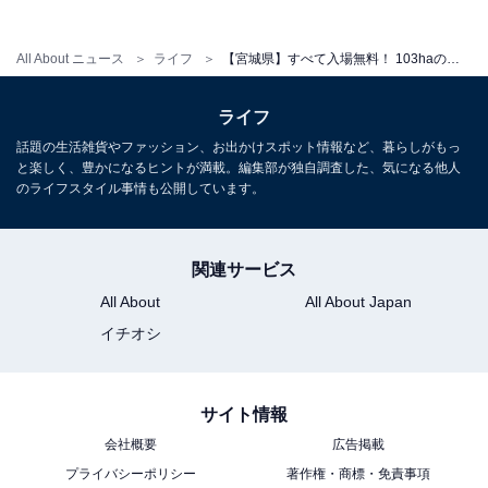
All About ニュース
ライフ
【宮城県】すべて入場無料！ 103haの自然公園から子どもに大人気の遊具広場まで…仙台市の大型公園3選
「やまいちサステナパーク七北田公園」は入場無
ライフ
料！ スタジアム・遊具・池がそろう泉の総合公園
話題の生活雑貨やファッション、お出かけスポット情報など、暮らしがもっ
と楽しく、豊かになるヒントが満載。編集部が独自調査した、気になる他人
のライフスタイル事情も公開しています。
関連サービス
All About
All About Japan
イチオシ
サイト情報
会社概要
広告掲載
プライバシーポリシー
著作権・商標・免責事項