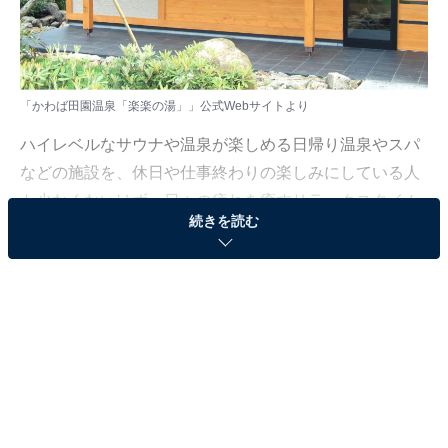
「かわば田園温泉「楽楽の湯」」公式Webサイトより
ハイレベルなサウナや温泉が楽しめる日帰り温泉やスパ
などの施設を、休日や仕事終わりの楽しみにしている人
も少なくないはず。日々の疲れを癒すリラックスタイム
続きを読む
は、何物にも代えがたい時間ですよね。しかし、近年で
は高い人気をほこる施設も多く、どこに行けばよいか迷
ってしまう……そんな思いを抱えている人もいるのでは
ないでしょうか。
そんな人に向けて、All About ニュース編集部が厳選し
た、人気かつ評価の高い日帰り温泉やスーパー銭湯の施
設を紹介します。今回紹介するのは、群馬県で人気の施