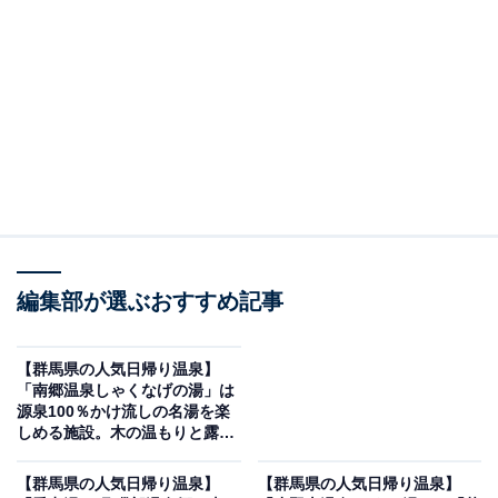
設「かわば田園温泉『楽楽の湯』」です。
※2026年6月時点で、Googleクチコミが500件以上、平
均評価が3.5超えの銭湯を紹介しています
この記事の執筆者：
All About ニュース編集
部
「All About ニュース」は、ネットの話題から世の中の動きまで、暮
らしの中にあふれる「なぜ？」「どうして？」を分かりやすく伝え
るAll About発のニュースメディアです。お金や仕事、恋愛、ITに関
...続きを読む
編集部が選ぶおすすめ記事
する疑問に対して専門家が分かりやすく回答するほか、エンタメ情
報やSNSで話題のトピックスを紹介しています。
※本記事で紹介している商品の購入やサービスの利用により、売上の一部が
【群馬県の人気日帰り温泉】
オールアバウトに還元されることがあります。
「南郷温泉しゃくなげの湯」は
源泉100％かけ流しの名湯を楽
「かわば田園温泉『楽楽の湯』」は空と山と田園
しめる施設。木の温もりと露天
風景につつまれた日帰り天然温泉
風呂でリラックス
【群馬県の人気日帰り温泉】
【群馬県の人気日帰り温泉】