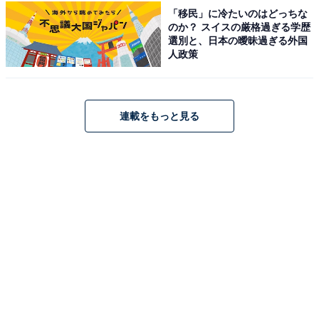
「移民」に冷たいのはどっちな
料金
のか？ スイスの厳格過ぎる学歴
選別と、日本の曖昧過ぎる外国
※タオル・館内着の有無等の補足や入館料の詳細は公式
人政策
サイトをご確認ください。
平日：1000円
土・日・祝：1000円
連載をもっと見る
営業時間
平日：10:00 ～ 20:00
土・日・祝：10:00 〜 21:00
宿泊可否
宿泊：不可（日帰り天然温泉施設のため）
こちらもおすすめ