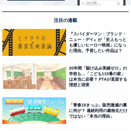
注目の連載
『スパイダーマン：ブランド・
ニュー・デイ』が「史上もっと
も優しいヒーロー映画」になっ
た理由。予習したい作品は？
20年間「駆け込み実績ゼロ」の
学校も…「こども110番の家」
アクセス・料金情報は？ 泊まれる？
は本当に必要？ PTAが直面する
理想と現実
アクセス
「青春18きっぷ」販売激減の裏
所在地：群馬県利根郡川場村立岩673-2
に何が？ 連続利用の厳格化だけ
アクセス：詳細な公共交通機関・車でのアクセスルート
ではない「本当の理由」
は公式サイトをご確認ください。