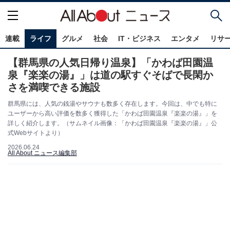
連載
ライフ
グルメ
社会
IT・ビジネス
エンタメ
リサ
【群馬県の人気日帰り温泉】「かわば田園温
泉『楽楽の湯』」は道の駅すぐそばで長閑か
さを満喫できる施設
群馬県には、人気の銭湯やサウナも数多く存在します。今回は、中でも特に
ユーザーから高い評価を数多く獲得した「かわば田園温泉『楽楽の湯』」を
詳しく紹介します。（サムネイル画像：「かわば田園温泉『楽楽の湯』」公
式Webサイトより）
2026.06.24
All About ニュース編集部