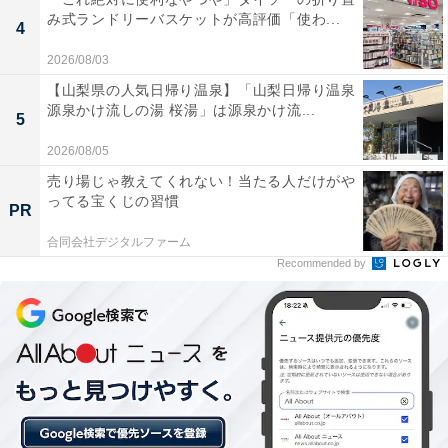
み式ランドリーバスケットが高評価「使わ...
い。
4
2026/08/03
【山梨県の人気日帰り温泉】「山梨日帰り温泉
源泉かけ流しの湯 桜湯」は源泉かけ流...
周囲を豊かな自然に囲まれており、露天風呂や庭園
5
から眺める長閑な田園風景や山々の景色にとても癒
2026/08/05
されます。
売り場じゃ教えてくれない！当たる人だけがや
ってる宝くじの習慣
PR
合同会社デジタルファーム
館内はこじんまりとしつつも、純和風の落ち着いた
Recommended by
雰囲気で清潔感があり、ゆったりと休憩室でくつろ
げます。