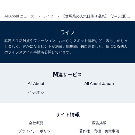
【群馬県の人気日帰り温泉】「天然温泉 天神の
湯」は自家源泉かけ流しのお湯を楽しめる施設
All About ニュース
ライフ
【群馬県の人気日帰り温泉】「かわば田園温泉『楽楽の湯』」は道の駅すぐそばで長閑かさを満喫できる施設
ライフ
話題の生活雑貨やファッション、お出かけスポット情報など、暮らしがもっ
と楽しく、豊かになるヒントが満載。編集部が独自調査した、気になる他人
のライフスタイル事情も公開しています。
関連サービス
All About
All About Japan
イチオシ
サイト情報
会社概要
広告掲載
プライバシーポリシー
著作権・商標・免責事項