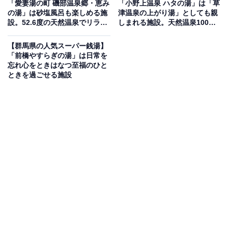
「愛妻湯の町 磯部温泉郷・恵み
「小野上温泉 ハタの湯」は「草
「かわば田園温泉『楽楽の湯』」は、道の駅「川場田園
の湯」は砂塩風呂も楽しめる施
津温泉の上がり湯」としても親
プラザ」のすぐそばにある、素朴でこじんまりとした日
設。52.6度の天然温泉でリラッ
しまれる施設。天然温泉100%
クス
の「美人の湯」でリラックス
帰り天然温泉施設です。木の香りがする純和風な屋内浴
【群馬県の人気スーパー銭湯】
場や、長閑かさを満喫できる露天風呂、心を癒す日本庭
「前橋やすらぎの湯」は日常を
園風ガーデンがあり、非日常に浸りながらほっと一息つ
忘れ心をときはなつ至福のひと
ときを過ごせる施設
けるくつろぎの空間を提供しています。
楽天トラベルで群馬県の施設を見る