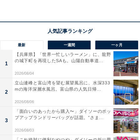
最新
一週間
一ヶ月
【兵庫県】「世界一忙しいラーメン」に、龍野
の城下町を再現したSAも。山陽自動車道...
1
2026/08/04
立山連峰と富山湾を望む展望風呂に、水深333
「かわば田園温泉『楽楽の湯』」の口コミは？
mの海洋深層水風呂。富山県の人気日帰...
2
2026/08/06
「かわば田園温泉『楽楽の湯』」には以下のような口コ
ミが寄せられています。
「面白いのあったから購入〜」ダイソーのポッ
プアップランドリーバッグが話題。“さま...
3
道の駅「川場田園プラザ」から非常に近い好立地に
2026/08/03
あり、観光や買い物の帰りに気軽に立ち寄りやす
「これ絶対に便利なやつや」ダイソーの折り畳