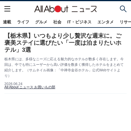
連載
ライフ
グルメ
社会
IT・ビジネス
エンタメ
リサ
【栃木県】いつもより少し贅沢な週末に。ご
褒美ステイに選びたい「一度は泊まりたいホ
テル」3選
栃木県には、多様なニーズに応える魅力的なホテルが数多く存在します。今
回は、中でも特にユーザーから高い評価を数多く獲得したホテルをまとめて
紹介します。（サムネイル画像：「中禅寺金谷ホテル」公式Webサイトよ
り）
2026.06.24
All About ニュース お買いもの部