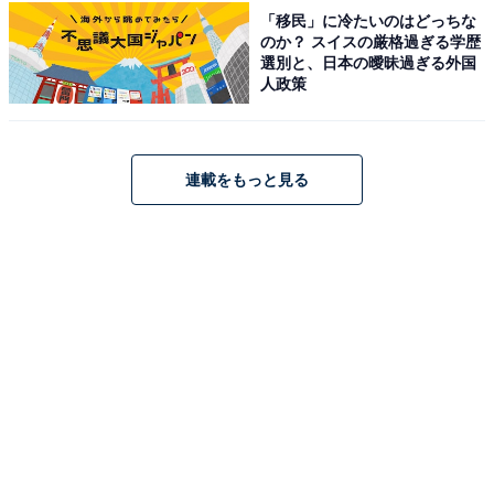
鬼怒川グランドホテル 夢の季は、美しい日本庭園を囲む
「移民」に冷たいのはどっちな
ように佇む温泉宿です。温泉は、大浴場「鬼怒の砦」や
のか？ スイスの厳格過ぎる学歴
選別と、日本の曖昧過ぎる外国
「きぬの夢」など計9つの湯めぐりが楽しめるほか、5つ
人政策
の貸切露天風呂も完備。食事は料亭「山科」などで、季
節の素材を大切にした京風会席料理を堪能できます。き
め細やかなおもてなしが息づく、贅沢なひとときを過ご
連載をもっと見る
せる施設です。
楽天トラベルでホテルを見る