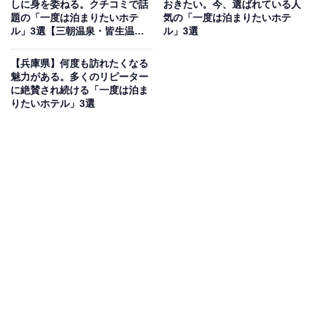
しに身を委ねる。クチコミで話
おきたい。今、選ばれている人
日光国立公園内、中禅寺湖畔の森に佇む「中禅寺金谷ホ
題の「一度は泊まりたいホテ
気の「一度は泊まりたいホテ
テル」。カナダ産銘木を使用したログハウス風建築が特
ル」3選【三朝温泉・皆生温
ル」3選
泉】
徴で、自然のなかで四季折々の情緒をたのしみながら癒
【兵庫県】何度も訪れたくなる
しの時を過ごせます。名物の温泉露天風呂「空ぶろ」で
魅力がある。多くのリピーター
は、満天の星を仰げる贅沢な空間で硫黄泉を堪能。夕食
に絶賛され続ける「一度は泊ま
りたいホテル」3選
はダイニングルーム「みずなら」にて、金谷ホテル伝統
の本格フランス料理を心ゆくまで楽しめます。
楽天トラベルでホテルを見る