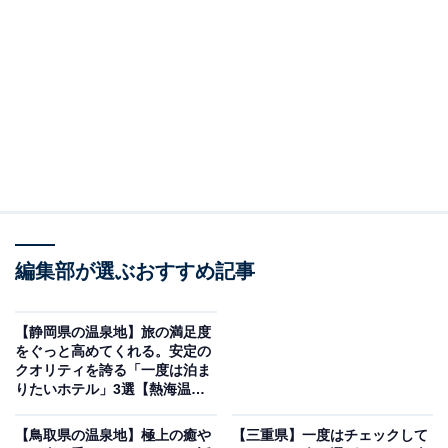
「中禅寺金谷ホテル」は豊かな自然と伝統の味が
織りなす極上のリゾート
編集部が選ぶおすすめ記事
【静岡県の温泉地】旅の満足度
をぐっと高めてくれる。安定の
クオリティを誇る「一度は泊ま
りたいホテル」3選【熱海温
泉、伊東温泉】
中禅寺金谷ホテル（画像出典：楽天トラベル）
【鳥取県の温泉地】極上の癒や
【三重県】一度はチェックして