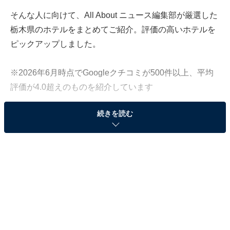
そんな人に向けて、All About ニュース編集部が厳選した
栃木県のホテルをまとめてご紹介。評価の高いホテルを
ピックアップしました。
※2026年6月時点でGoogleクチコミが500件以上、平均
評価が4.0超えのものを紹介しています
続きを読む
この記事の執筆者：
All About ニュース お買
いもの部
Amazonのセール商品から売れ筋ランキングまで、毎日のお買いも
のがもっと楽しく、もっとお得になる情報をお届け。編集部員によ
る独自レビューなど、ここでしか手に入らない情報も満載です。
...続きを読む
※本記事で紹介している商品の購入やサービスの利用により、売上の一部が
オールアバウトに還元されることがあります。