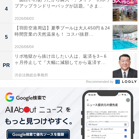
あわせて読みたい
プアップランドリーバッグが話題。“さま...
4
【栃木県の人気ホテル】「中禅寺金谷ホテ
ル」が選ばれる理由
2026/08/03
【羽田空港周辺】夏季プールは大人450円＆24
時間営業の天然温泉も！ コスパ抜群...
5
2026/08/04
リボ地獄から抜け出したい人は、返済を3～6
ヶ月停止して『大幅に減額してから返済す...
PR
渋谷法務総合事務所
Recommended by
「鬼怒川グランドホテル 夢の季」は上質な京風会