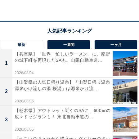
アクセス
所在地：栃木県日光市中宮祠2482
交通手段：車の場合、日光宇都宮道路「清滝IC」よりい
ろは坂経由で約25分／東武日光駅より無料送迎バスあり
最新
一週間
一ヶ月
料金
【兵庫県】「世界一忙しいラーメン」に、龍野
の城下町を再現したSAも。山陽自動車道...
大人1名（参考価格）：26,160円
1
※料金は公式Webサイト参考価格
2026/08/04
※プラン・部屋により価格は変動します
【山梨県の人気日帰り温泉】「山梨日帰り温泉
源泉かけ流しの湯 桜湯」は源泉かけ流...
2
チェックイン・チェックアウト
2026/08/05
チェックイン：15:00
【栃木県】アウトレット近くのSAに、600㎡の
広々ドッグランも！ 東北自動車道の...
チェックアウト：11:00
3
※プランにより時間が異なる可能性があります
2026/08/05
「面白いのあったから購入〜」ダイソーのポッ