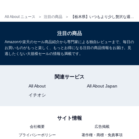
アクセス
All About ニュース
注目の商品
【栃木県】いつもより少し贅沢な週末に。ご褒美ステイに選びたい「一度は泊まりたいホテル」3選
所在地：栃木県日光市鬼怒川温泉大原1021
交通手段：東武線鬼怒川温泉駅より徒歩で8分／東北自
注目の商品
動車道宇都宮インターより40分／日光宇都宮有料道今市
Amazonや楽天のセール商品紹介から専門家による独自レビューまで、毎日の
インターより20分
お買いものがもっと楽しく、もっとお得になる注目の商品情報をお届け。見
逃したくない大規模セールの情報も満載です。
料金
大人1名（参考価格）：2万7500円
関連サービス
※料金は公式Webサイト参考価格
All About
All About Japan
※プラン・部屋により価格は変動します
イチオシ
チェックイン・チェックアウト
チェックイン：15:00
サイト情報
チェックアウト：10:00
会社概要
広告掲載
※プランにより時間が異なる可能性があります
プライバシーポリシー
著作権・商標・免責事項