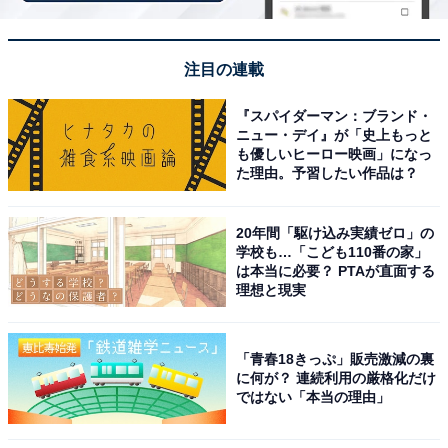
席と庭園美に癒やされる宿
注目の連載
『スパイダーマン：ブランド・
ニュー・デイ』が「史上もっと
も優しいヒーロー映画」になっ
た理由。予習したい作品は？
20年間「駆け込み実績ゼロ」の
学校も…「こども110番の家」
は本当に必要？ PTAが直面する
理想と現実
「青春18きっぷ」販売激減の裏
に何が？ 連続利用の厳格化だけ
ではない「本当の理由」
鬼怒川グランドホテル 夢の季（画像：「鬼怒川グランドホテル 夢の季」公
式Webサイトより）