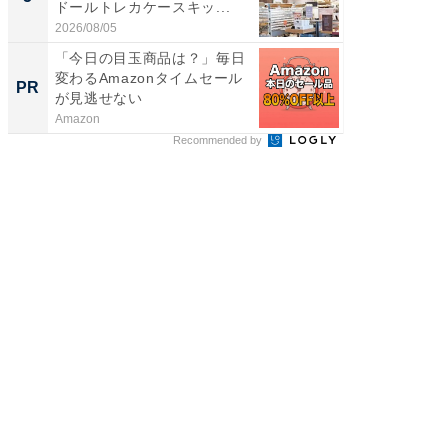
ドールトレカケースキッ...
層水風
帰...
2026/08/05
2026/08/0
「今日の目玉商品は？」毎日
「え、
変わるAmazonタイムセール
の？」8
PR
PR
が見逃せない
場！Ama
Amazon
Amazon
Recommended by