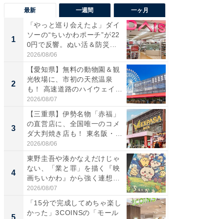
最新
一週間
一ヶ月
「やっと巡り会えたよ」ダイ
【兵庫
ソーの“ちいかわポーチ”が22
ーメン
1
1
0円で反響。ぬい活＆防災...
再現した
道...
2026/08/06
2026/08/0
【愛知県】無料の動物園＆観
【三重
光牧場に、市初の天然温泉
の直営
2
2
も！ 高速道路のハイウェイオ
ダ大判焼
ア...
伊...
2026/08/07
2026/08/0
【三重県】伊勢名物「赤福」
【千葉県
の直営店に、全国唯一のコメ
級マー
3
3
ダ大判焼き店も！ 東名阪・
ノベし
伊...
ー...
2026/08/06
2026/08/0
東野圭吾や湊かなえだけじゃ
ステラ
ない、「業と罪」を描く『映
詰め放題
4
4
画ちいかわ』から強く連想し
00円で「
た...
2026/08/07
2026/08/0
「15分で完成してめちゃ楽し
立山連
かった」3COINSの「モール
風呂に、
5
5