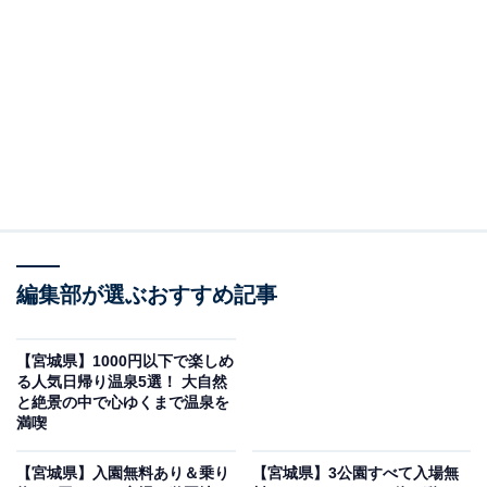
編集部が選ぶおすすめ記事
【宮城県】1000円以下で楽しめ
る人気日帰り温泉5選！ 大自然
と絶景の中で心ゆくまで温泉を
「やくらい薬師の湯」公式Webサイトより
満喫
「やくらい薬師の湯」は薬莱山の自然に囲まれた日帰り
【宮城県】入園無料あり＆乗り
【宮城県】3公園すべて入場無
温泉施設です。自慢の「露天風呂」では四季折々の風景