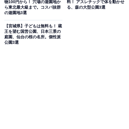
物100円から！ 穴場の遊園地か
料！ アスレチックで体を動かせ
ら東北最大級まで。コスパ抜群
る、森の大型公園3選
や夜の星空を楽しめるほか、温度約93℃の「サウナ室」
の遊園地3選
や広々とした「大浴場」を完備しています。食事処「キ
ッチン木かげ」では、地元食材にこだわった「からあげ
【宮城県】子どもは無料も！ 蔵
王を望む国営公園、日本三景の
定食」などの豊富なメニューを堪能でき、心身ともにリ
庭園、仙台の桜の名所。個性派
フレッシュできる空間が広がっています。
公園3選
営業時間
9:00〜21:00（最終受付20:30）
休館日：毎月第1・第3月曜日
アクセス
所在地：宮城県加美郡加美町味ケ袋薬来原1-76
アクセス：公共交通機関または車での詳細ルートは公式
サイトをご確認ください。無料駐車場があります。