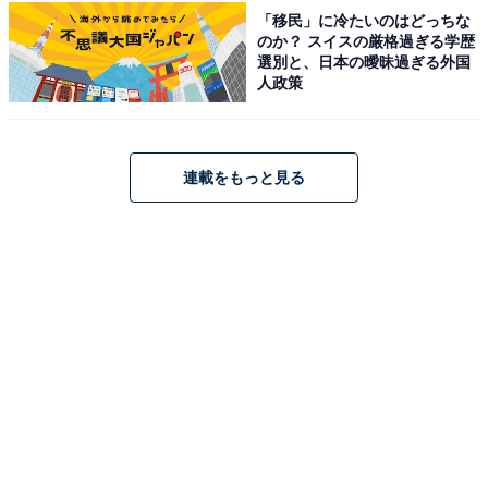
「移民」に冷たいのはどっちな
リウム- 硫酸塩・塩化物泉」で、硫黄の香り漂う鳴子の
のか？ スイスの厳格過ぎる学歴
名湯を堪能できます。
選別と、日本の曖昧過ぎる外国
人政策
営業時間
9:00〜21:30（最終入館21:00）
連載をもっと見る
定休日：年中無休（年末年始は営業時間の変更あり）
アクセス
所在地：大崎市鳴子温泉字新屋敷124-1
アクセス：JR陸羽東線「鳴子温泉駅」より徒歩約3分。
料金
※ボディソープ・シャワー設備あり。シャンプーリン
ス、ドライヤー、タオルは有料販売。
平日：大人660円、子ども330円