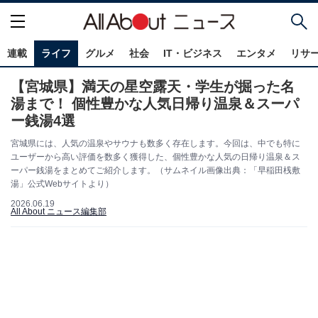
連載
ライフ
グルメ
社会
IT・ビジネス
エンタメ
リサ
【宮城県】満天の星空露天・学生が掘った名
湯まで！ 個性豊かな人気日帰り温泉＆スーパ
ー銭湯4選
宮城県には、人気の温泉やサウナも数多く存在します。今回は、中でも特に
ユーザーから高い評価を数多く獲得した、個性豊かな人気の日帰り温泉＆ス
ーパー銭湯をまとめてご紹介します。（サムネイル画像出典：「早稲田桟敷
湯」公式Webサイトより）
2026.06.19
All About ニュース編集部