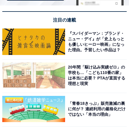
注目の連載
『スパイダーマン：ブランド・
ニュー・デイ』が「史上もっと
も優しいヒーロー映画」になっ
た理由。予習したい作品は？
20年間「駆け込み実績ゼロ」の
学校も…「こども110番の家」
は本当に必要？ PTAが直面する
理想と現実
「早稲田桟敷湯」公式Webサイトより
「青春18きっぷ」販売激減の裏
昭和23年夏、早稲田大学の学生7人がボーリング実習で
に何が？ 連続利用の厳格化だけ
掘削したことからその名がついた歴史ある温泉です。温
ではない「本当の理由」
泉街の中でも一際目を引く「黄漆喰の建物」はモダンで
不思議な空間を演出しています。泉質は「含硫黄 -ナト