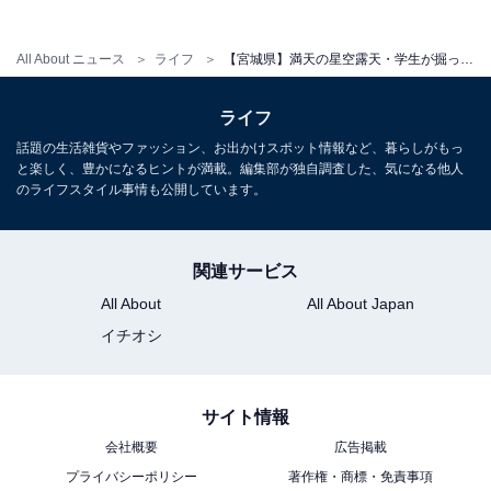
土・日・祝：大人660円、子ども330円
All About ニュース
ライフ
【宮城県】満天の星空露天・学生が掘った名湯まで！ 個性豊かな人気日帰り温泉＆スーパー銭湯4選
宿泊可否
ライフ
宿泊：不可（日帰り入浴専門の共同浴場であるため）
話題の生活雑貨やファッション、お出かけスポット情報など、暮らしがもっ
と楽しく、豊かになるヒントが満載。編集部が独自調査した、気になる他人
あわせて読みたい
のライフスタイル事情も公開しています。
【宮城県の人気日帰り温泉】「早稲田桟敷
湯」は早稲田大学の学生が掘削した歴史ある
施設。含硫黄の温泉でリラックス
関連サービス
All About
All About Japan
イチオシ
サイト情報
会社概要
広告掲載
プライバシーポリシー
著作権・商標・免責事項