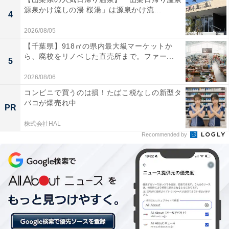
源泉かけ流しの湯 桜湯」は源泉かけ流...
4
2026/08/05
【千葉県】918㎡の県内最大級マーケットか
ら、廃校をリノベした直売所まで。ファー...
5
2026/08/06
コンビニで買うのは損！たばこ税なしの新型タ
バコが爆売れ中
PR
株式会社HAL
Recommended by
「早稲田桟敷湯」は学生が掘り当てたモダンな共
同浴場