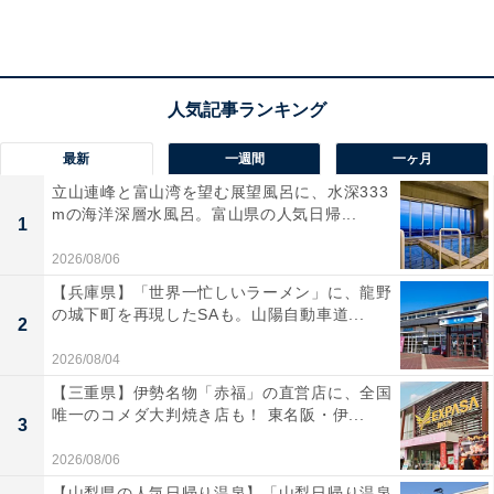
料金
※レンタルタオルセット（フェイスタオル＆バスタオ
ル）は350円です。
平日（1日券）：1000円
土・日・祝（1日券）：1000円
最新
一週間
一ヶ月
立山連峰と富山湾を望む展望風呂に、水深333
※16時以降は夜間券（600円）も利用可能です。
mの海洋深層水風呂。富山県の人気日帰...
1
宿泊可否
2026/08/06
【兵庫県】「世界一忙しいラーメン」に、龍野
宿泊：不可（日帰り温泉施設のため宿泊はできません）
の城下町を再現したSAも。山陽自動車道...
2
あわせて読みたい
2026/08/04
【宮城県の人気日帰り温泉】「やくらい薬師
【三重県】伊勢名物「赤福」の直営店に、全国
の湯」は四季の移ろいと満天の星空を望む温
唯一のコメダ大判焼き店も！ 東名阪・伊...
泉施設
3
2026/08/06
【山梨県の人気日帰り温泉】「山梨日帰り温泉