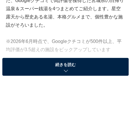
た、Googleクチコミで高評価を獲得した宮城県の日帰り
温泉＆スーパー銭湯を4つまとめてご紹介します。星空
露天から歴史ある名湯、本格グルメまで、個性豊かな施
設がそろいました。
※2026年6月時点で、Googleクチコミが500件以上、平
均評価が3.5超えの施設をピックアップしています
続きを読む
この記事の執筆者：
All About ニュース編集
部
「All About ニュース」は、ネットの話題から世の中の動きまで、暮
らしの中にあふれる「なぜ？」「どうして？」を分かりやすく伝え
るAll About発のニュースメディアです。お金や仕事、恋愛、ITに関
...続きを読む
する疑問に対して専門家が分かりやすく回答するほか、エンタメ情
報やSNSで話題のトピックスを紹介しています。
「やくらい薬師の湯」は四季の移ろいと満天の星
空を望む温泉施設