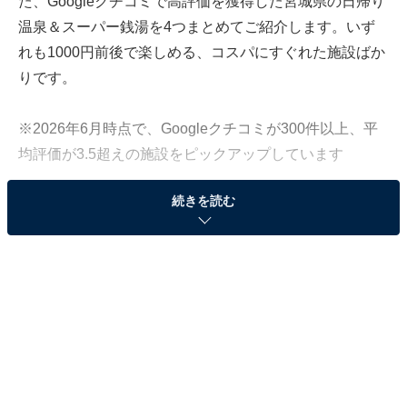
た、Googleクチコミで高評価を獲得した宮城県の日帰り
温泉＆スーパー銭湯を4つまとめてご紹介します。いず
れも1000円前後で楽しめる、コスパにすぐれた施設ばか
りです。
※2026年6月時点で、Googleクチコミが300件以上、平
均評価が3.5超えの施設をピックアップしています
続きを読む
この記事の執筆者：
All About ニュース編集
部
「All About ニュース」は、ネットの話題から世の中の動きまで、暮
らしの中にあふれる「なぜ？」「どうして？」を分かりやすく伝え
るAll About発のニュースメディアです。お金や仕事、恋愛、ITに関
...続きを読む
する疑問に対して専門家が分かりやすく回答するほか、エンタメ情
報やSNSで話題のトピックスを紹介しています。
「愛子天空の湯 そよぎの杜」は絶景と最新設備が
融合した癒しの拠点