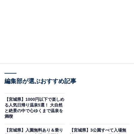
編集部が選ぶおすすめ記事
【宮城県】1000円以下で楽しめ
る人気日帰り温泉5選！ 大自然
と絶景の中で心ゆくまで温泉を
「愛子天空の湯 そよぎの杜」公式Webサイトより
満喫
地下1100mから湧き出す塩化物泉の天然温泉は、泉ヶ岳
【宮城県】入園無料あり＆乗り
【宮城県】3公園すべて入場無
を一望できる露天風呂の「深湯」や「壺湯」で堪能でき