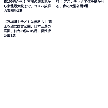
物100円から！ 穴場の遊園地か
料！ アスレチックで体を動かせ
ら東北最大級まで。コスパ抜群
る、森の大型公園3選
ます。サウナは爆風が吹き荒れる「梵サウナ」と、瞑想
の遊園地3選
を促す「禅サウナ」の2種。東北初の「ロウリュウ・ス
トーム・雲海」アトラクションを楽しめる岩盤浴や、東
【宮城県】子どもは無料も！ 蔵
王を望む国営公園、日本三景の
北の食材を味わえる「キッチンレポ」など、心身を整え
庭園、仙台の桜の名所。個性派
る設備が充実しています。
公園3選
営業時間
9:00〜25:00（最終入館24:15）
※岩盤浴は9:00〜24:00（最終受付23:00）
定休日：年中無休（メンテナンス休館の場合あり）
アクセス
所在地：宮城県仙台市青葉区錦ケ丘1丁目2番88
アクセス：【車】東北自動車道「仙台宮城IC」より約5
分（駐車場236台あり）。【バス】「錦ケ丘中学校前」