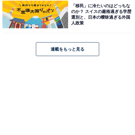
供されるアルカリ性単純温泉は、肌がツルツルになる
「移民」に冷たいのはどっちな
のか？ スイスの厳格過ぎる学歴
「美肌の湯」として親しまれています。石造りの「石乃
選別と、日本の曖昧過ぎる外国
湯」と木造りの「木乃湯」が男女週替わりで入れ替わ
人政策
り、露天風呂やサウナも完備されています。お風呂上が
りには、自社で育てた「和豚もちぶた」を100％使用し
たこだわりの料理を、地場産の野菜やお米とともに堪能
連載をもっと見る
できるのも大きな魅力です。
営業時間
10:00〜22:00（最終受付21:30）
定休日：毎月第3水曜日
アクセス
所在地：宮城県柴田郡大河原町新寺字北185-11
アクセス：JR「大河原駅」よりタクシーで約10分。車の
場合は東北自動車道「村田IC」より約20分、または「白