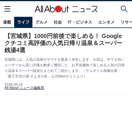
連載
ライフ
グルメ
社会
IT・ビジネス
エンタメ
リサ
【宮城県】1000円前後で楽しめる！ Google
クチコミ高評価の人気日帰り温泉＆スーパー
銭湯4選
宮城県には、人気の温泉やサウナも数多く存在します。今回は、中でも特に
ユーザーから高い評価を数多く獲得した、お手頃価格で楽しめる人気の日帰
り温泉＆スーパー銭湯をまとめてご紹介します。（サムネイル画像出典：
「愛子天空の湯 そよぎの杜」公式Webサイトより）
2026.06.19
All About ニュース編集部