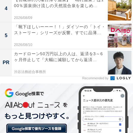
00％源泉掛け流しの天然混合泉を楽しめ...
4
2026/08/09
「靴下ほしいーーー！！」ダイソーの「トイ・
ストーリー」シリーズが反響。すでに品薄...
5
2026/08/10
カードローン50万円以上の人は、返済を3～6
ヶ月停止して『大幅に減額してから返済...
PR
渋谷法務総合事務所
Recommended by
「おおがわら天然温泉 いい湯」は源泉かけ流しの
「美肌の湯」と自慢の豚料理が魅力