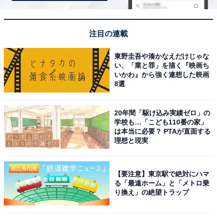
注目の連載
東野圭吾や湊かなえだけじゃな
い、「業と罪」を描く『映画ち
いかわ』から強く連想した映画
8選
20年間「駆け込み実績ゼロ」の
学校も…「こども110番の家」
は本当に必要？ PTAが直面する
理想と現実
【要注意】東京駅で絶対にハマ
「おおがわら天然温泉 いい湯」公式Webサイトより
る「最遠ホーム」と「メトロ乗
り換え」の絶望トラップ
懐かしい木のぬくもりを感じる古民家風の建物が特徴の
日帰り温泉施設です。加水なしの「源泉かけ流し」で提