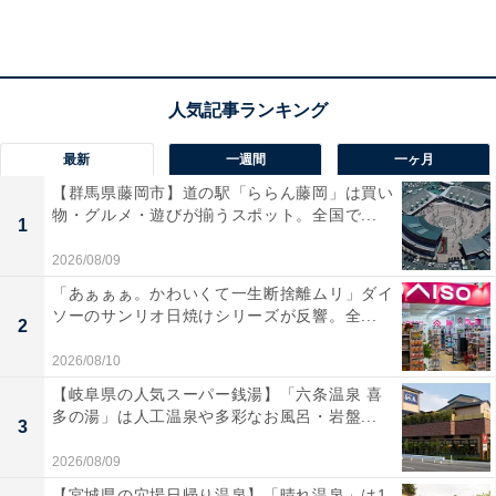
バス停下車、徒歩約4分。
料金
※岩盤浴は別途料金（中学生以上利用可）。入浴された
方は別途入湯税70円が必要です。
最新
一週間
一ヶ月
平日：1220円
【群馬県藤岡市】道の駅「ららん藤岡」は買い
土・日・祝：1440円
物・グルメ・遊びが揃うスポット。全国で...
1
2026/08/09
宿泊可否
「あぁぁぁ。かわいくて一生断捨離ムリ」ダイ
宿泊：不可（営業時間は9:00〜25:00となっており、宿泊
ソーのサンリオ日焼けシリーズが反響。全...
2
施設としての提供はありません。）
2026/08/10
あわせて読みたい
【岐阜県の人気スーパー銭湯】「六条温泉 喜
多の湯」は人工温泉や多彩なお風呂・岩盤...
3
【宮城県の人気スーパー銭湯】「愛子天空の
湯 そよぎの杜」は心身を整える「現代湯治」
2026/08/09
施設。泉ヶ岳を望む絶景露天風呂でリラック
ス
【宮城県の穴場日帰り温泉】「晴れ温泉」は1