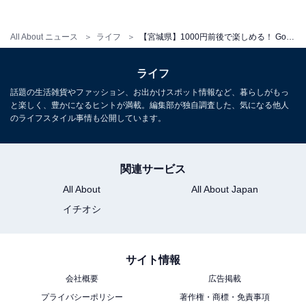
石IC」より約15分です。
All About ニュース
ライフ
【宮城県】1000円前後で楽しめる！ Googleクチコミ高評価の人気日帰り温泉＆スーパー銭湯4選
料金
ライフ
※17:00以降は夜間割引料金となります。
話題の生活雑貨やファッション、お出かけスポット情報など、暮らしがもっ
平日：800円
と楽しく、豊かになるヒントが満載。編集部が独自調査した、気になる他人
土・日・祝：800円
のライフスタイル事情も公開しています。
宿泊可否
関連サービス
宿泊：不可（日帰り温泉施設のため。ただし予約制の個
All About
All About Japan
室・貸座敷があり、ゆったり過ごすことが可能です）
イチオシ
あわせて読みたい
【宮城県の人気日帰り温泉】「おおがわら天
サイト情報
然温泉 いい湯」は源泉かけ流しの「美肌の
湯」と自慢の豚料理が魅力
会社概要
広告掲載
プライバシーポリシー
著作権・商標・免責事項