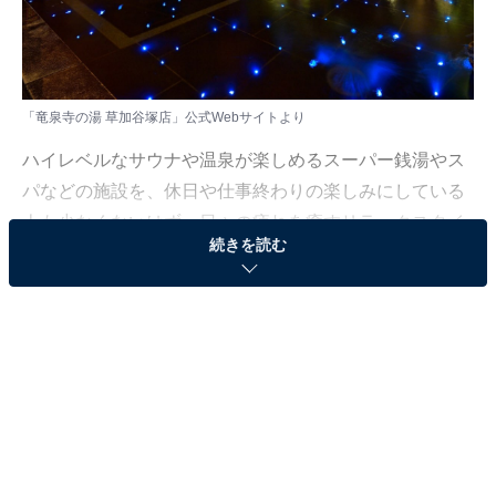
「竜泉寺の湯 草加谷塚店」公式Webサイトより
ハイレベルなサウナや温泉が楽しめるスーパー銭湯やス
パなどの施設を、休日や仕事終わりの楽しみにしている
人も少なくないはず。日々の疲れを癒すリラックスタイ
続きを読む
ムは、何物にも代えがたい時間ですよね。しかし、近年
では高い人気をほこる施設も多く、どこに行けばよいか
迷ってしまう……そんな思いを抱えている人もいるので
はないでしょうか。
そんな人に向けて、All About ニュース編集部が厳選し
た、人気かつ評価の高いサウナやスーパー銭湯の施設を
紹介します。今回紹介するのは、埼玉県で人気の施設