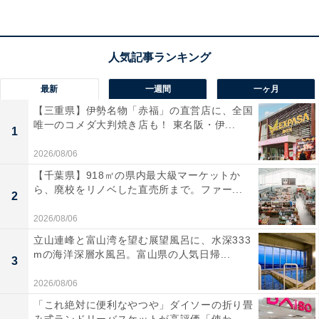
最新
一週間
一ヶ月
【三重県】伊勢名物「赤福」の直営店に、全国
唯一のコメダ大判焼き店も！ 東名阪・伊...
1
2026/08/06
【千葉県】918㎡の県内最大級マーケットか
ら、廃校をリノベした直売所まで。ファー...
2
2026/08/06
立山連峰と富山湾を望む展望風呂に、水深333
「竜泉寺の湯 草加谷塚店」の口コミは？
mの海洋深層水風呂。富山県の人気日帰...
3
2026/08/06
「竜泉寺の湯 草加谷塚店」には以下のような口コミが寄
「これ絶対に便利なやつや」ダイソーの折り畳
せられています。