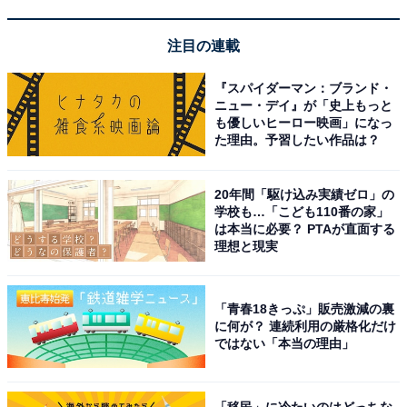
で営業しているので、仕事終わりや休日の朝風呂な
ど生活スタイルに合わせて使えるのも魅力です。
注目の連載
『スパイダーマン：ブランド・
ニュー・デイ』が「史上もっと
も優しいヒーロー映画」になっ
た理由。予習したい作品は？
20年間「駆け込み実績ゼロ」の
学校も…「こども110番の家」
は本当に必要？ PTAが直面する
理想と現実
「青春18きっぷ」販売激減の裏
に何が？ 連続利用の厳格化だけ
ではない「本当の理由」
アクセス・料金情報は？ 泊まれる？
「移民」に冷たいのはどっちな