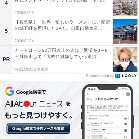
み式ランドリーバスケットが高評価「使わ...
4
2026/08/03
高濃度炭酸泉に入ったら体中がシュワシュワして、
【兵庫県】「世界一忙しいラーメン」に、龍野
じんわりと温まる感覚が最高でした。炭酸泉だけで
の城下町を再現したSAも。山陽自動車道...
5
何種類もあるのがすごく、それぞれ雰囲気が違うの
2026/08/04
で飽きずに楽しめます。
カードローン50万円以上の人は、返済を3～6
ヶ月停止して『大幅に減額してから返済...
PR
渋谷法務総合事務所
サウナの後に超冷水風呂でしっかり冷やして、外気
Recommended by
浴でととのう体験ができました。深さ90cmの森の
水風呂は他ではなかなか体験できない迫力で、サウ
ナ好きにはたまりません。
無料駐車場が400台分あって、送迎バスも運行して
いるのでアクセスが抜群です。朝6時から深夜2時ま