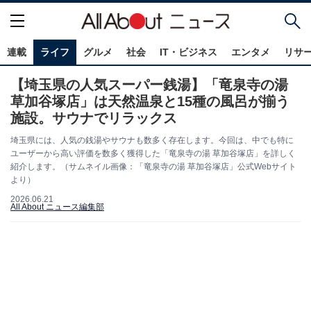
連載
ライフ
グルメ
社会
IT・ビジネス
エンタメ
リサ
【埼玉県の人気スーパー銭湯】「竜泉寺の湯
草加谷塚店」は天然温泉と15種の風呂が揃う
施設。サウナでリラックス
埼玉県には、人気の銭湯やサウナも数多く存在します。今回は、中でも特に
ユーザーから高い評価を数多く獲得した「竜泉寺の湯 草加谷塚店」を詳しく
紹介します。（サムネイル画像：「竜泉寺の湯 草加谷塚店」公式Webサイト
より）
2026.06.21
All About ニュース編集部