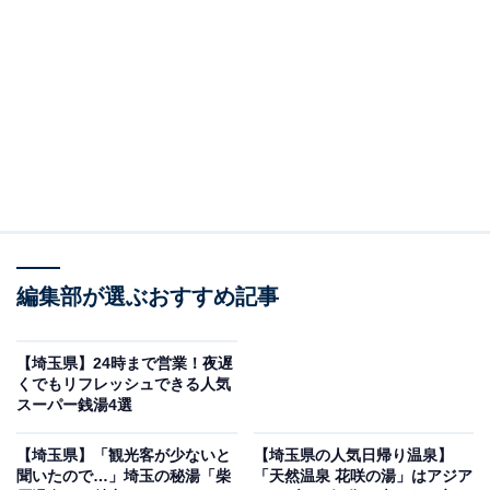
「竜泉寺の湯 草加谷塚店」です。
※2026年6月時点で、Googleクチコミが500件以上、平
均評価が3.5超えの銭湯を紹介しています
この記事の執筆者：
All About ニュース編集
部
「All About ニュース」は、ネットの話題から世の中の動きまで、暮
らしの中にあふれる「なぜ？」「どうして？」を分かりやすく伝え
るAll About発のニュースメディアです。お金や仕事、恋愛、ITに関
...続きを読む
編集部が選ぶおすすめ記事
する疑問に対して専門家が分かりやすく回答するほか、エンタメ情
報やSNSで話題のトピックスを紹介しています。
※本記事で紹介している商品の購入やサービスの利用により、売上の一部が
【埼玉県】24時まで営業！夜遅
オールアバウトに還元されることがあります。
くでもリフレッシュできる人気
スーパー銭湯4選
ニフティ温泉全国2位の実力！15種のお風呂と充実
サウナが揃う「竜泉寺の湯 草加谷塚店」
【埼玉県】「観光客が少ないと
【埼玉県の人気日帰り温泉】
聞いたので…」埼玉の秘湯「柴
「天然温泉 花咲の湯」はアジア