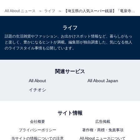
営業時間
All About ニュース
ライフ
【埼玉県の人気スーパー銭湯】「竜泉寺の湯 草加谷塚店」は天然温泉と15種の風呂が揃う施設。サウナでリラックス
6:00〜翌2:00（最終受付 翌1:30）
定休日：年中無休（機械点検等による休業あり）
ライフ
話題の生活雑貨やファッション、お出かけスポット情報など、暮らしがもっ
宿泊可否
と楽しく、豊かになるヒントが満載。編集部が独自調査した、気になる他人
のライフスタイル事情も公開しています。
宿泊：不可（日帰り入浴専用施設）
関連サービス
こちらもおすすめ
All About
All About Japan
【埼玉県】1000円以下で楽しめる人気日帰り温
泉5選！ リーズナブルに極上の天然温泉でリラ
イチオシ
ックス
サイト情報
会社概要
広告掲載
プライバシーポリシー
著作権・商標・免責事項
当サイトの情報についての注意
All About ニュースについて