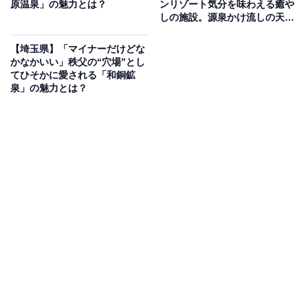
原温泉」の魅力とは？
ンリゾート気分を味わえる癒や
埼玉県草加市に位置する「竜泉寺の湯 草加谷塚店」は、
しの施設。源泉かけ流しの天然
ナトリウム塩化物温泉の天然温泉を使った高濃度炭酸泉
温泉でリラックス
や露天の「ほたるの炭酸泉」など、多彩な炭酸泉を含む
【埼玉県】「マイナーだけどな
かなかいい」秩父の“穴場”とし
15種類のお風呂とサウナが揃うスーパー銭湯です。寝な
てひそかに愛される「和銅鉱
がらととのえる炭酸泉や超冷水風呂（10℃未満）、男性
泉」の魅力とは？
専用の深さ90cmの森の水風呂など個性豊かな設備が充
実。岩盤浴ラウンジ「forest villa」やコワーキングスペー
ス、食事処も備えており、朝6時から深夜2時まで営業し
ています。
楽天トラベルで埼玉県の施設を見る