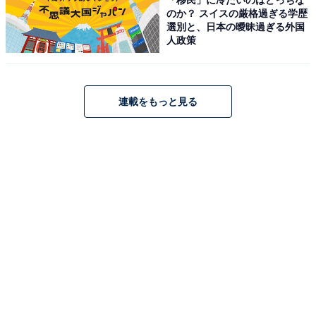
のか？ スイスの厳格過ぎる学歴
選別と、日本の曖昧過ぎる外国
アクセス
人政策
所在地：埼玉県草加市谷塚上町476
アクセス：公式サイトをご確認ください（最寄り駅から
連載をもっと見る
の無料送迎バスあり）/ 公式サイトをご確認ください（IC
情報）/ 無料駐車場あり（400台・高さ制限2.2m）
料金
※タオルは別途有料（貸タオルセット380円）。岩盤浴
ラウンジ「forest villa」の利用は入浴料に加えて平日750
円・土日祝950円が必要です（入浴なしでの岩盤浴のみ
利用は不可）。
平日：950円
土・日・祝：1,100円