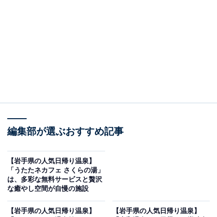
※2026年6月時点で、Googleクチコミが500件以上、平
均評価が3.5超えの銭湯を紹介しています
この記事の執筆者：
All About ニュース編集
部
「All About ニュース」は、ネットの話題から世の中の動きまで、暮
らしの中にあふれる「なぜ？」「どうして？」を分かりやすく伝え
るAll About発のニュースメディアです。お金や仕事、恋愛、ITに関
...続きを読む
する疑問に対して専門家が分かりやすく回答するほか、エンタメ情
編集部が選ぶおすすめ記事
報やSNSで話題のトピックスを紹介しています。
※本記事で紹介している商品の購入やサービスの利用により、売上の一部が
オールアバウトに還元されることがあります。
【岩手県の人気日帰り温泉】
「うたたネカフェ さくらの湯」
花巻・台温泉で源泉かけ流しの天然温泉が楽しめ
は、多彩な無料サービスと贅沢
る「精華の湯」
な癒やし空間が自慢の施設
【岩手県の人気日帰り温泉】
【岩手県の人気日帰り温泉】
岩手県花巻市の台温泉に位置する「精華の湯」は、含硫