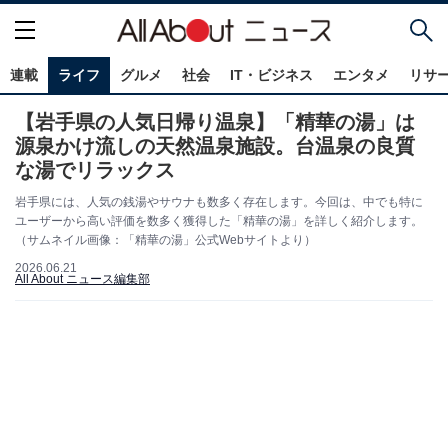
連載
ライフ
グルメ
社会
IT・ビジネス
エンタメ
リサ
【岩手県の人気日帰り温泉】「精華の湯」は
源泉かけ流しの天然温泉施設。台温泉の良質
な湯でリラックス
岩手県には、人気の銭湯やサウナも数多く存在します。今回は、中でも特に
ユーザーから高い評価を数多く獲得した「精華の湯」を詳しく紹介します。
（サムネイル画像：「精華の湯」公式Webサイトより）
2026.06.21
All About ニュース編集部