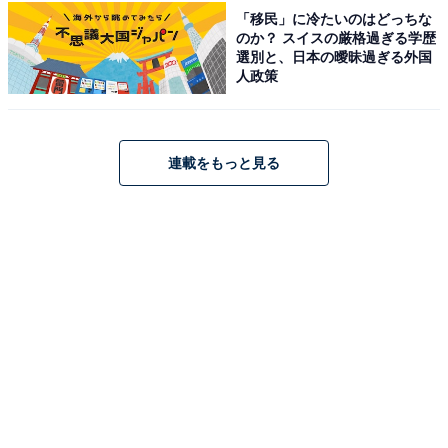
アクセス
「移民」に冷たいのはどっちな
のか？ スイスの厳格過ぎる学歴
所在地：岩手県花巻市台2-56-1
選別と、日本の曖昧過ぎる外国
アクセス：JR東北本線「花巻駅」から岩手県交通「台温
人政策
泉行き」バスで20分、終点下車、徒歩5分。無料駐車場
あり
連載をもっと見る
料金
※タオル等のアメニティについては公式サイトをご確認
ください。
平日：480円
土・日・祝：480円
営業時間
6:00〜22:00（最終受付21:30）
定休日：年中無休