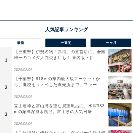
最新
一週間
一ヶ月
【三重県】伊勢名物「赤福」の直営店に、全国
唯一のコメダ大判焼き店も！ 東名阪・伊...
1
2026/08/06
【千葉県】918㎡の県内最大級マーケットか
ら、廃校をリノベした直売所まで。ファー...
2
「精華の湯」の口コミは？
2026/08/06
立山連峰と富山湾を望む展望風呂に、水深333
「精華の湯」には以下のような口コミが寄せられていま
mの海洋深層水風呂。富山県の人気日帰...
3
す。
2026/08/06
「これ絶対に便利なやつや」ダイソーの折り畳