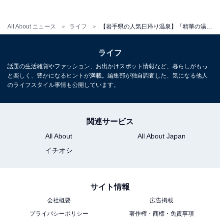
宿泊可否
All About ニュース
ライフ
【岩手県の人気日帰り温泉】「精華の湯」は源泉かけ流しの天然温泉施設。台温泉の良質な湯でリラックス
宿泊：不可（日帰り入浴専用施設）
ライフ
こちらもおすすめ
話題の生活雑貨やファッション、お出かけスポット情報など、暮らしがもっ
と楽しく、豊かになるヒントが満載。編集部が独自調査した、気になる他人
【岩手県の人気スーパー銭湯】「精華の湯」は
のライフスタイル事情も公開しています。
柔かい泉質の天然温泉を堪能できる施設。かけ
流しの湯でリラックス
関連サービス
All About
All About Japan
イチオシ
サイト情報
会社概要
広告掲載
プライバシーポリシー
著作権・商標・免責事項