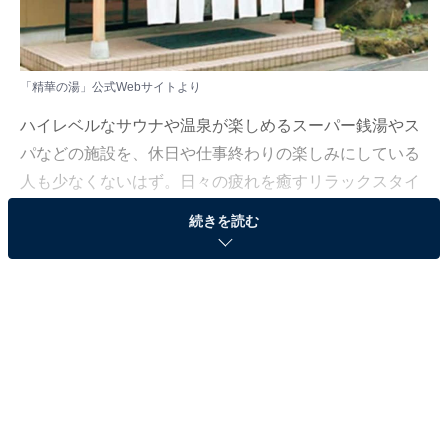
「精華の湯」公式Webサイトより
ハイレベルなサウナや温泉が楽しめるスーパー銭湯やス
パなどの施設を、休日や仕事終わりの楽しみにしている
人も少なくないはず。日々の疲れを癒すリラックスタイ
ムは、何物にも代えがたい時間ですよね。しかし、近年
続きを読む
では高い人気をほこる施設も多く、どこに行けばよいか
迷ってしまう……そんな思いを抱えている人もいるので
はないでしょうか。
そんな人に向けて、All About ニュース編集部が厳選し
た、人気かつ評価の高いサウナやスーパー銭湯の施設を
紹介します。今回紹介するのは、岩手県で人気の施設
「精華の湯」です。