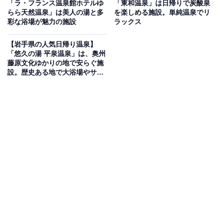
「ラ・フランス温泉館ホテルゆ
「東和温泉」は日帰りで炭酸泉
黄ナトリウム硫酸塩塩化物泉の天然温泉を源泉かけ流し
らら天然温泉」は美人の湯と多
を楽しめる施設。単純温泉でリ
彩な浴場が魅力の施設
ラックス
で楽しめる日帰り入浴専用施設です。循環装置を使わず
豊富な湯量をそのまま流しっぱなしにしており、ほのか
【岩手県の人気日帰り温泉】
な硫黄の香りが漂う本格的な温泉を気軽に体験できま
「悠久の湯 平泉温泉」は、奥州
藤原文化ゆかりの地で安らぐ施
す。男湯・女湯各1の内湯で、隣接する「そば房かみ
設。歴史ある地で大浴場やサウ
や」での手打ちそばとあわせて楽しむのもおすすめで
ナを満喫
す。
楽天トラベルで岩手県の施設を見る