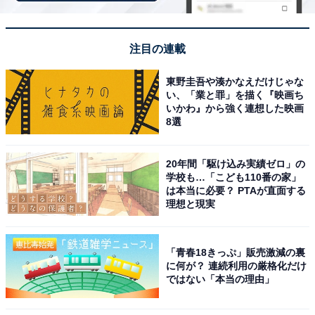
注目の連載
東野圭吾や湊かなえだけじゃな
い、「業と罪」を描く『映画ち
いかわ』から強く連想した映画
8選
20年間「駆け込み実績ゼロ」の
学校も…「こども110番の家」
は本当に必要？ PTAが直面する
理想と現実
「青春18きっぷ」販売激減の裏
に何が？ 連続利用の厳格化だけ
アクセス・料金情報は？ 泊まれる？
ではない「本当の理由」