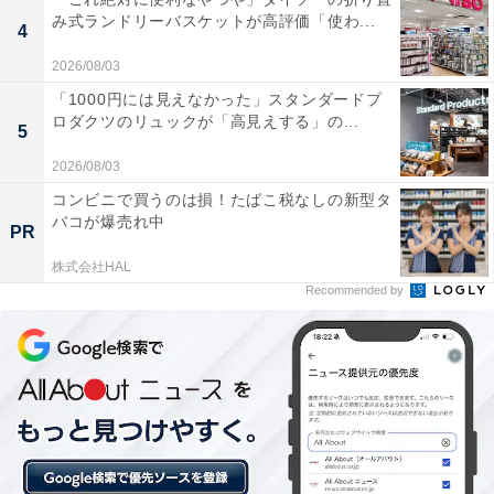
源泉かけ流しのお湯はほどよく熱めで、体の芯から
み式ランドリーバスケットが高評価「使わ...
4
じわじわと温まる感じがします。ほんのりと漂う硫
黄の香りがいかにも温泉らしく、湯の花も見られて
2026/08/03
満足でした。
「1000円には見えなかった」スタンダードプ
ロダクツのリュックが「高見えする」の...
5
2026/08/03
早朝から入れるのがうれしいです。朝一番の誰もい
コンビニで買うのは損！たばこ税なしの新型タ
バコが爆売れ中
ない時間帯に静かな浴室でゆっくりと温泉につかる
PR
と、気持ちがすっきりして一日を気持ちよくスター
株式会社HAL
トできました。
Recommended by
花巻駅からバスで行けるのでアクセスも便利でし
た。入浴後に隣の「かみや」で手打ちそばをいただ
いたのですが、温泉と蕎麦の組み合わせが最高で、
また来たいと思います。