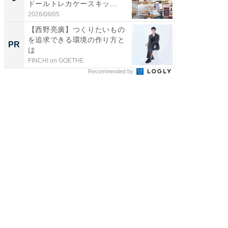
ドールトレカケースキッ...
リーバ
わ...
2026/08/05
2026/08/0
【西野亮廣】つくりたいもの
GOETH
を追求できる環境の作り方と
を組み
PR
PR
は
FINCHI on GOETHE
FINCHI o
Recommended by