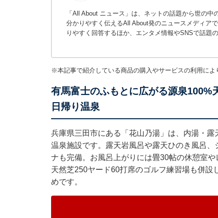
「All About ニュース」は、ネットの話題から
分かりやすく伝えるAll About発のニュースメデ
りやすく回答するほか、エンタメ情報やSNSで話題
※本記事で紹介している商品の購入やサービスの利用によ
有馬富士のふもとに広がる源泉100
日帰り温泉
兵庫県三田市にある「花山乃湯」は、内湯・露天
温泉施設です。露天岩風呂や露天ひのき風呂、
ナも完備。お風呂上がりには畳30帖の休憩室
天然芝250ヤード60打席のゴルフ練習場も併
めです。