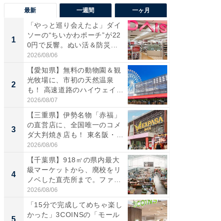
最新
一週間
一ヶ月
「やっと巡り会えたよ」ダイ
【兵庫
ソーの“ちいかわポーチ”が22
ーメン
1
1
0円で反響。ぬい活＆防災...
再現した
道...
2026/08/06
2026/08/0
【愛知県】無料の動物園＆観
【三重
光牧場に、市初の天然温泉
の直営
2
2
も！ 高速道路のハイウェイオ
ダ大判焼
ア...
伊...
2026/08/07
2026/08/0
【三重県】伊勢名物「赤福」
【千葉県
の直営店に、全国唯一のコメ
級マー
3
3
ダ大判焼き店も！ 東名阪・
ノベし
伊...
ー...
2026/08/06
2026/08/0
【千葉県】918㎡の県内最大
立山連
級マーケットから、廃校をリ
風呂に、
4
4
ノベした直売所まで。ファ
層水風
ー...
帰...
2026/08/06
2026/08/0
「15分で完成してめちゃ楽し
「これ
かった」3COINSの「モール
ダイソ
5
5