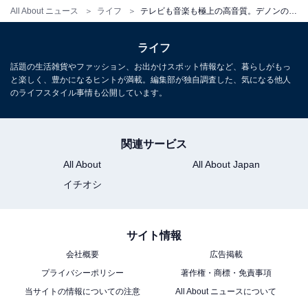
All About ニュース
ライフ
テレビも音楽も極上の高音質。デノンのAVアンプはリビングのエンタメ体験をぜいたくに格上げする大人気モデル
ライフ
楽天
話題の生活雑貨やファッション、お出かけスポット情報など、暮らしがもっ
と楽しく、豊かになるヒントが満載。編集部が独自調査した、気になる他人
のライフスタイル事情も公開しています。
楽天市場で「RCD-N12 ホワイト」を見る
関連サービス
All About
All About Japan
イチオシ
おうちでのテレビ視聴や音楽鑑賞を格段に贅沢で素晴ら
しいサウンドへと進化させてくれる高性能ネットワーク
サイト情報
レシーバー。気になる人はぜひチェックしてみてくださ
い。
会社概要
広告掲載
プライバシーポリシー
著作権・商標・免責事項
当サイトの情報についての注意
All About ニュースについて
この記事の執筆者：
All About ニュース お買