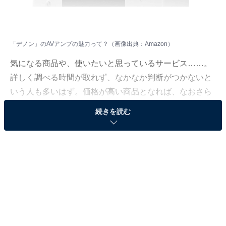
「デノン」のAVアンプの魅力って？（画像出典：Amazon）
気になる商品や、使いたいと思っているサービス……。
詳しく調べる時間が取れず、なかなか判断がつかないと
いう人も多いはず。価格が高い商品となれば、なおさら
ですよね。
続きを読む
そこで、All About ニュースで数千以上の商品紹介コンテ
ンツを手掛けてきたAll About ニュースお買いもの部が、
厳選した商品をご紹介。今回ピックアップするのは、過
去の記事でも大きな注目を集めてきたブランド「デノ
ン」のAVアンプです。
※本記事で紹介している商品の購入やサービスの利用により、売上の一部が
オールアバウトに還元されることがあります。