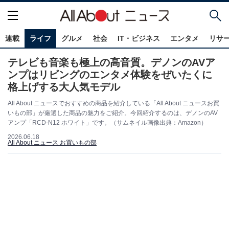
連載
ライフ
グルメ
社会
IT・ビジネス
エンタメ
リサ
テレビも音楽も極上の高音質。デノンのAVア
ンプはリビングのエンタメ体験をぜいたくに
格上げする大人気モデル
All About ニュースでおすすめの商品を紹介している「All About ニュースお買
いもの部」が厳選した商品の魅力をご紹介。今回紹介するのは、デノンのAV
アンプ「RCD-N12 ホワイト」です。（サムネイル画像出典：Amazon）
2026.06.18
All About ニュース お買いもの部