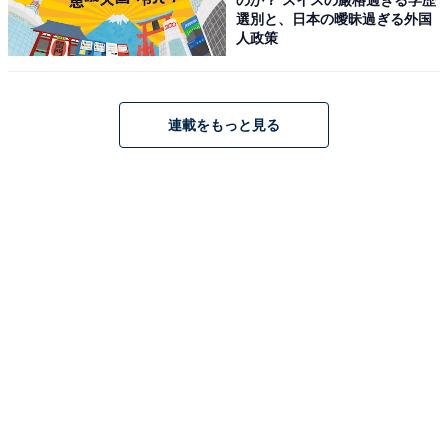
選別と、日本の曖昧過ぎる外国
人政策
「RCD-N12 ホワイト」はAmazonや楽天で購入で
きる
連載をもっと見る
デノンのAVアンプ「RCD-N12 ホワイト」は、Amazon
や楽天で購入が可能です。
Amazon
デノン Denon RCD-N12 ネットワークCDレシーバー
HEOS/ハイレゾ/HDMI ARC対応 ホワイト RCDN12W
Amazonで見る