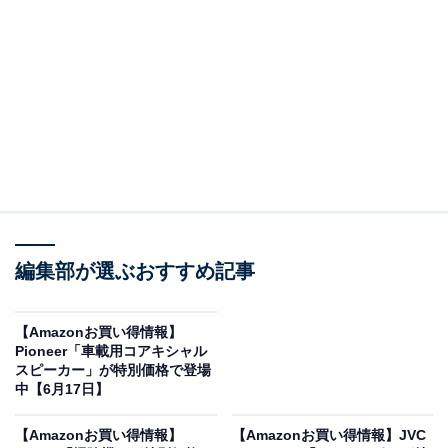
「RCD-N12 ホワイト」はHDMI ARC対応の多機能
ネットワークCDレシーバー
デノンのAVアンプ「RCD-N12 ホワイト」。Amazonで8
万8800円で購入することができます。
デノンとは？
デノン（Denon）は、100年以上の歴史を誇る日本発の
老舗プレミアムオーディオブランドです。音のクオリテ
編集部が選ぶおすすめ記事
ィに一切の妥協を許さない「原音再現」を追求し、数々
の革新的なアンプや高級オーディオ機器を世に送り出し
【Amazonお買い得情報】
てきました。その圧倒的な技術力と信頼性は、国内外の
Pioneer「車載用コアキシャル
熱狂的なオーディオファンからプロの現場まで幅広く深
スピーカー」が特別価格で登場
中【6月17日】
く支持され続けています。
【Amazonお買い得情報】
【Amazonお買い得情報】JVC