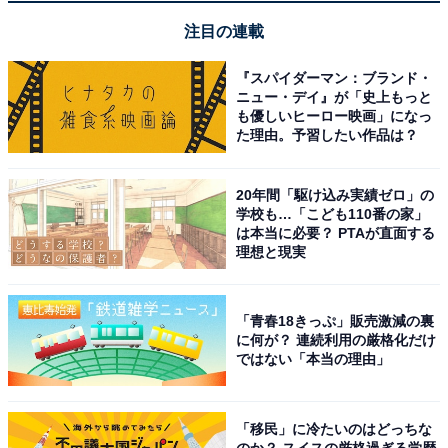
注目の連載
『スパイダーマン：ブランド・
HEOSアプリの使い勝手がよく、スマホから
ニュー・デイ』が「史上もっと
Amazon Musicのハイレゾ音源をワンタップで極上
も優しいヒーロー映画」になっ
た理由。予習したい作品は？
の音質で流せるので毎日重宝しています。
20年間「駆け込み実績ゼロ」の
学校も…「こども110番の家」
は本当に必要？ PTAが直面する
理想と現実
「青春18きっぷ」販売激減の裏
に何が？ 連続利用の厳格化だけ
ではない「本当の理由」
「移民」に冷たいのはどっちな
のか？ スイスの厳格過ぎる学歴