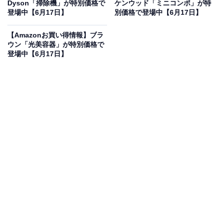
AVアンプ「RCD-N12 ホワイト」の魅力は？
Dyson「掃除機」が特別価格で
ケンウッド「ミニコンポ」が特
登場中【6月17日】
別価格で登場中【6月17日】
コンパクトなサイズにCDプレーヤー、FM/AMラジオ、
そして最新のネットワークオーディオ機能を凝縮したオ
【Amazonお買い得情報】ブラ
ウン「光美容器」が特別価格で
ールインワンアンプです。最大の特徴としてHDMI ARC
登場中【6月17日】
端子を搭載しており、テレビとケーブル1本で接続する
だけで、映画やゲームの音声を圧倒的な高音質で楽しむ
ことができます。独自のネットワーク機能「HEOS」に
対応しているため、各種音楽ストリーミングサービスや
ハイレゾ音源のワイヤレス再生も思いのままです。洗練
された美しいミニマルなホワイトのデザインは、モダン
なリビングのインテリアに見事に美しく調和します。ス
ピーカーを自由に組み合わせて、自宅を映画館やコンサ
ートホールのような極上の空間に変えてくれるぜいたく
な一台です。