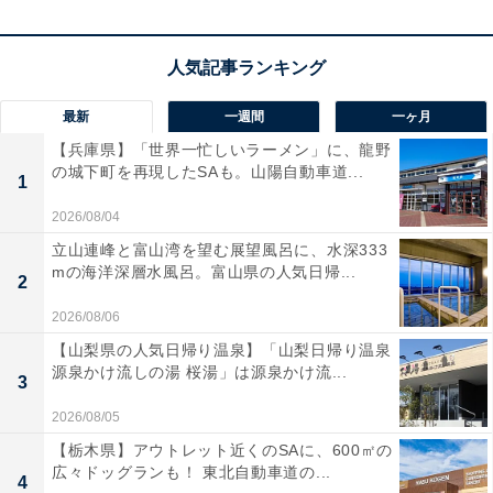
デノン Denon RCD-N12 ネットワークCDレシーバー
HEOS/ハイレゾ/HDMI ARC対応 ホワイト RCDN12W
最新
一週間
一ヶ月
Amazonで見る
【兵庫県】「世界一忙しいラーメン」に、龍野
の城下町を再現したSAも。山陽自動車道...
1
2026/08/04
立山連峰と富山湾を望む展望風呂に、水深333
mの海洋深層水風呂。富山県の人気日帰...
2
2026/08/06
【山梨県の人気日帰り温泉】「山梨日帰り温泉
源泉かけ流しの湯 桜湯」は源泉かけ流...
3
2026/08/05
【栃木県】アウトレット近くのSAに、600㎡の
広々ドッグランも！ 東北自動車道の...
4