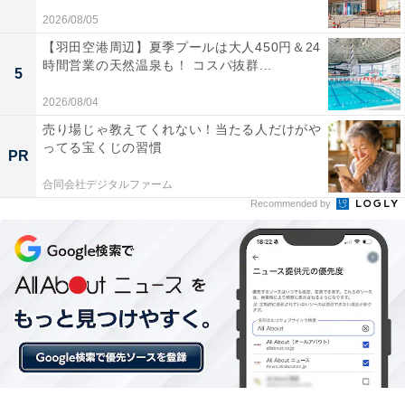
2026/08/05
【羽田空港周辺】夏季プールは大人450円＆24
「テレビの音が劇的に変わった」。「RCD-N12 ホ
時間営業の天然温泉も！ コスパ抜群...
5
ワイト」に届いた口コミは？
2026/08/04
実際に「RCD-N12 ホワイト」を使用するユーザーから
売り場じゃ教えてくれない！当たる人だけがや
ってる宝くじの習慣
は、どのような声が届いているのでしょうか。インター
PR
ネット上で目立った声を抜粋して紹介します。
合同会社デジタルファーム
Recommended by
HDMIでテレビと連動できるのが最高に便利で、映
画のセリフや低音の迫力が純正スピーカーとは比べ
物にならないほど向上しました。
スッキリとしたホワイトのデザインがリビングに馴
染んでとてもお洒落です。コンパクトなのでテレビ
台の横にも無理なく置けました。