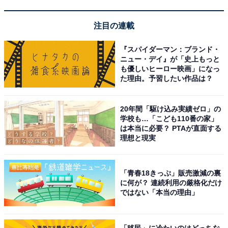
置きっぱなしにしても生活感が出なくてすごく気に
入っています。
注目の連載
『スパイダーマン：ブランド・
ニュー・デイ』が「史上もっと
も優しいヒーロー映画」になっ
体脂肪率や筋肉量などが手軽に可視化されるため、
た理由。予習したい作品は？
筋トレやダイエットの成果が数字で実感できてモチ
ベーションが上がります。
20年間「駆け込み実績ゼロ」の
学校も…「こども110番の家」
は本当に必要？ PTAが直面する
理想と現実
「青春18きっぷ」販売激減の裏
に何が？ 連続利用の厳格化だけ
ではない「本当の理由」
「移民」に冷たいのはどっちな