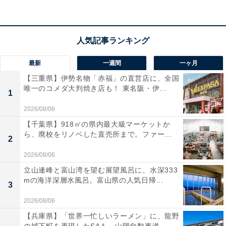
HUAWEI Scale 3 Bluetooth Edition フロスティホワイト
最新
一週間
一ヶ月
iOS&Android対応
【三重県】伊勢名物「赤福」の直営店に、全国
Amazonで見る
唯一のコメダ大判焼き店も！ 東名阪・伊...
1
2026/08/06
【千葉県】918㎡の県内最大級マーケットか
ら、廃校をリノベした直売所まで。ファー...
2
2026/08/06
立山連峰と富山湾を望む展望風呂に、水深333
mの海洋深層水風呂。富山県の人気日帰...
3
2026/08/06
【兵庫県】「世界一忙しいラーメン」に、龍野