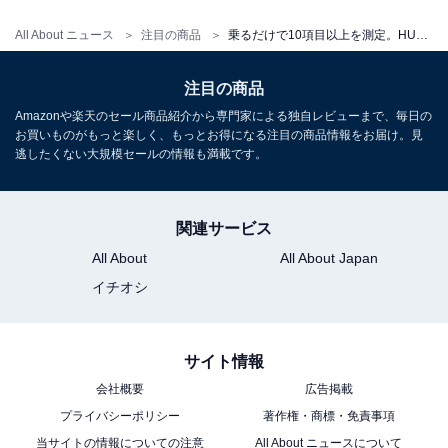
All About ニュース
注目の商品
乗るだけで10項目以上を測定。HUAWEIの体組成計は日々の健康管理をスマートにサポートする大人気モデル
HUAWEI Scale 3 Bluetooth Edition フロスティホワイト
iOS&Android対応
注目の商品
Amazonで見る
Amazonや楽天のセール商品紹介から専門家による独自レビューまで、毎日の
お買いものがもっと楽しく、もっとお得になる注目の商品情報をお届け。見
逃したくない大規模セールの情報も満載です。
楽天
関連サービス
All About
All About Japan
楽天市場で「Scale 3 Bluetooth Edition」を見る
イチオシ
毎日のボディチェックとスマートな数値管理で健康習慣
サイト情報
をサポートしてくれる高機能体組成計。気になる人はぜ
会社概要
広告掲載
ひチェックしてみてください。
プライバシーポリシー
著作権・商標・免責事項
当サイトの情報についての注意
All About ニュースについて