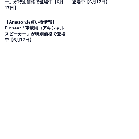
ー」が特別価格で登場中【6月
登場中【6月17日】
体組成計「Scale 3 Bluetooth Edition」の魅力は？
17日】
体重だけでなく、体脂肪率やBMI、骨格筋量など10項目
【Amazonお買い得情報】
以上の重要な身体指標を乗るだけで素早く精密に測定で
Pioneer「車載用コアキシャル
スピーカー」が特別価格で登場
きます。Bluetoothを介してスマートフォンアプリ
中【6月17日】
「HUAWEI Health」と簡単に自動連携でき、日々のデー
タの変化を分かりやすいグラフで一元管理できるのが特
徴です。iOSとAndroidの両方に対応しているため、お手
持ちのスマートフォンを換えても安心して使い続けられ
ます。洗練されたフロスティホワイトのガラス天板デザ
インは、インテリアに美しく溶け込み、汚れが拭き取り
やすくお手入れも簡単です。手軽に自身の体を深く知
り、モチベーションを維持しながら効率的なダイエット
や健康維持をサポートしてくれる最高峰の一台です。