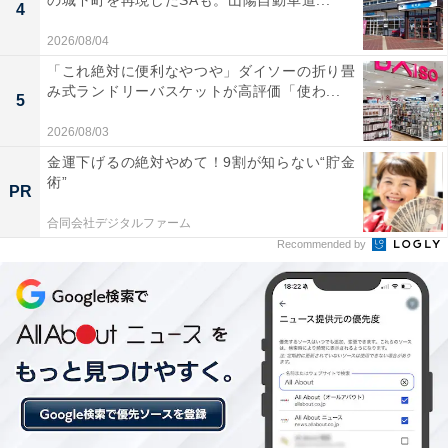
の城下町を再現したSAも。山陽自動車道...
4
2026/08/04
「これ絶対に便利なやつや」ダイソーの折り畳
み式ランドリーバスケットが高評価「使わ...
5
「アプリ連携で記録が楽」。「Scale 3 Bluetooth
2026/08/03
Edition」に届いた口コミは？
金運下げるの絶対やめて！9割が知らない“貯金
術”
PR
実際に「Scale 3 Bluetooth Edition」を使用するユーザー
からは、どのような声が届いているのでしょうか。イン
合同会社デジタルファーム
Recommended by
ターネット上で目立った声を抜粋して紹介します。
乗るだけで自動的にスマホにデータが転送されるの
で、自分で記録する手間が一切なく毎日楽しく続け
られています。
デザインがとてもシンプルで綺麗なので、脱衣所に