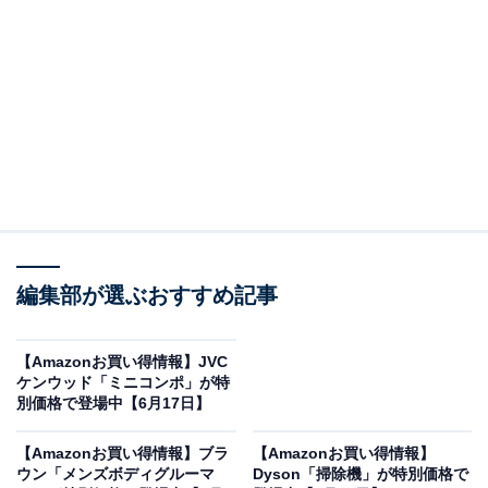
オールアバウトに還元されることがあります。
「Scale 3 Bluetooth Edition」はアプリと連動す
る高精度なインテリジェント測定
HUAWEIの体組成計「Scale 3 Bluetooth Edition」。
Amazonで3600円で購入することができます。
HUAWEIとは？
HUAWEI（ファーウェイ）は、最先端の通信技術と革新
編集部が選ぶおすすめ記事
的なスマートデバイスを展開するグローバルブランドで
す。スマートフォンやスマートウォッチ、ヘルスケア機
器などの分野で培われた高度なデータ解析技術は世界中
【Amazonお買い得情報】JVC
ケンウッド「ミニコンポ」が特
で高く評価されています。デザイン性と高い実用性を兼
別価格で登場中【6月17日】
ね備えたプロダクトの数々は、健康意識の高いユーザー
を中心に厚く支持されています。
【Amazonお買い得情報】ブラ
【Amazonお買い得情報】
ウン「メンズボディグルーマ
Dyson「掃除機」が特別価格で