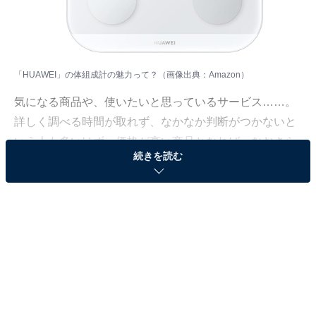
「HUAWEI」の体組成計の魅力って？（画像出典：Amazon）
気になる商品や、使いたいと思っているサービス……。
詳しく調べる時間が取れず、なかなか判断がつかないと
いう人も多いはず。価格が高い商品となれば、なおさら
続きを読む
ですよね。
そこで、All About ニュースで数千以上の商品紹介コンテ
ンツを手掛けてきたAll About ニュースお買いもの部が、
厳選した商品をご紹介。今回ピックアップするのは、過
去の記事でも大きな注目を集めてきたブランド
「HUAWEI」の体組成計です。
※本記事で紹介している商品の購入やサービスの利用により、売上の一部が