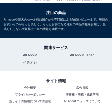
注目の商品
Amazonや楽天のセール商品紹介から専門家による独自レビューまで、毎日の
お買いものがもっと楽しく、もっとお得になる注目の商品情報をお届け。見
逃したくない大規模セールの情報も満載です。
関連サービス
JVC 密閉型ヘッドホン CLASS-S WOODシリーズ ハイレ
All About
All About Japan
ゾ対応 HA-SW01
イチオシ
Amazonで見る
サイト情報
楽天
会社概要
広告掲載
プライバシーポリシー
著作権・商標・免責事項
当サイトの情報についての注意
All About ニュースについて