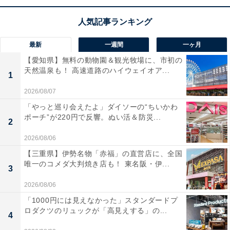
最新
一週間
一ヶ月
【愛知県】無料の動物園＆観光牧場に、市初の
天然温泉も！ 高速道路のハイウェイオア...
1
2026/08/07
「やっと巡り会えたよ」ダイソーの“ちいかわ
ポーチ”が220円で反響。ぬい活＆防災...
JVC 密閉型ヘッドホン CLASS-S WOODシリーズ ハイレ
2
ゾ対応 HA-SW01
2026/08/06
Amazonで見る
【三重県】伊勢名物「赤福」の直営店に、全国
唯一のコメダ大判焼き店も！ 東名阪・伊...
3
2026/08/06
「1000円には見えなかった」スタンダードプ
ロダクツのリュックが「高見えする」の...
4