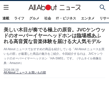
連載
ライフ
グルメ
社会
IT・ビジネス
エンタメ
リサ
美しい木目が奏でる極上の原音。JVCケンウッ
ドのオーバーイヤーヘッドホンは臨場感あふ
れる高音質な音楽体験を届ける大人気モデル
All About ニュースでおすすめの商品を紹介している「All About ニュースお買
いもの部」が厳選した商品の魅力をご紹介。今回紹介するのは、JVCケンウ
ッドのオーバーイヤーヘッドホン「HA-SW01」です。（サムネイル画像出
典：Amazon）
2026.06.18
All About ニュース お買いもの部