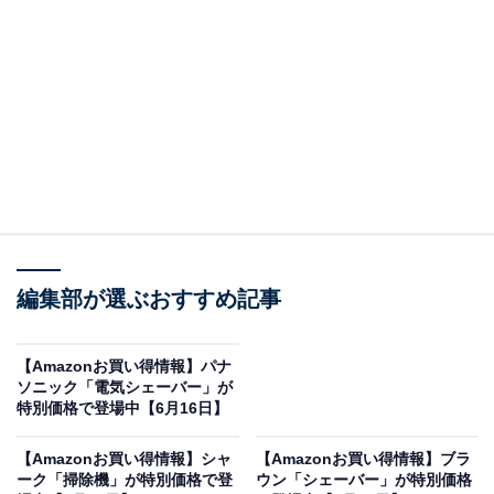
※本記事で紹介している商品の購入やサービスの利用により、売上の一部が
オールアバウトに還元されることがあります。
「HA-SW01」はウッドドーム振動板を採用したプ
レミアムモデル
JVCケンウッドのオーバーイヤーヘッドホン「HA-
SW01」。Amazonで3万5500円で購入することができま
す。
JVCケンウッドとは？
編集部が選ぶおすすめ記事
JVCケンウッドは、長年にわたり日本の音響・映像産業
をけん引。原音の持つ感動をそのまま再現する「原音探
【Amazonお買い得情報】パナ
究」を哲学に掲げ、独自のウッドコーンスピーカーや高
ソニック「電気シェーバー」が
特別価格で登場中【6月16日】
品位なヘッドホンなど、独自の技術を凝縮した革新的な
音響プロダクトを数多く生み出しています。その確かな
【Amazonお買い得情報】シャ
【Amazonお買い得情報】ブラ
クオリティと信頼性は、国内外のオーディオファンやプ
ーク「掃除機」が特別価格で登
ウン「シェーバー」が特別価格