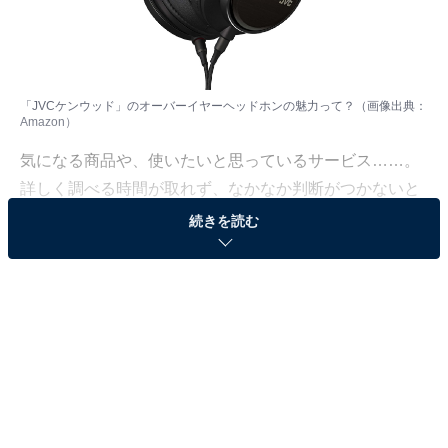
「JVCケンウッド」のオーバーイヤーヘッドホンの魅力って？（画像出典：
Amazon）
気になる商品や、使いたいと思っているサービス……。
詳しく調べる時間が取れず、なかなか判断がつかないと
いう人も多いはず。価格が高い商品となれば、なおさら
続きを読む
ですよね。
そこで、All About ニュースで数千以上の商品紹介コンテ
ンツを手掛けてきたAll About ニュースお買いもの部が、
厳選した商品をご紹介。今回ピックアップするのは、過
去の記事でも大きな注目を集めてきたブランド「JVCケ
ンウッド」のオーバーイヤーヘッドホンです。