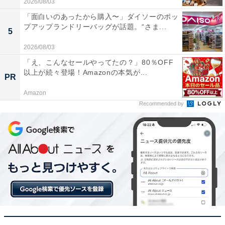
2026/08/03
「面白いのあったから購入〜」ダイソーのポッ
プアップランドリーバッグが話題。“さま...
5
2026/08/03
「え、こんなセールやってたの？」80％OFF
以上が続々登場！Amazonの本気が...
PR
Amazon
Recommended by
「楽器の響きが極めて自然」。「HA-SW01」に届
いた口コミは？
実際に「HA-SW01」を使用するユーザーからは、どのよ
うな声が届いているのでしょうか。インターネット上で
目立った声を抜粋して紹介します。
ウッドドームならではの温かみと瑞々しさがあり、