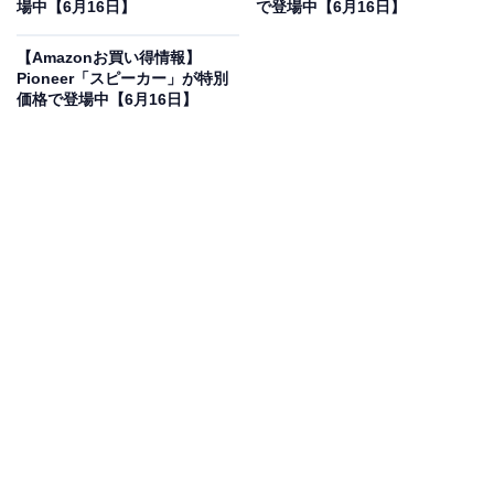
場中【6月16日】
で登場中【6月16日】
ロのクリエイターから深く愛され続けています。
【Amazonお買い得情報】
オーバーイヤーヘッドホン「HA-SW01」の魅力は？
Pioneer「スピーカー」が特別
価格で登場中【6月16日】
大口径ウッドドーム振動板を採用し、まるで楽器のよう
な美しく豊かな響きと圧倒的な解像度を実現していま
す。ハイレゾ音源の持つ繊細な空気感やアーティストの
息遣いまで余すところなく忠実に再現できるのが特徴で
す。ハウジング部にも木を削り出したウッドハウジング
を採用しており、不要な振動を抑えながら自然な音の広
がりを生み出します。さらに、厳選された音響用パーツ
や高品位な着脱式ケーブルを導入することで、歪みのな
いクリアな中高域と深く引き締まった低域を両立しまし
た。快適な装着感を追求したイヤーパッドにより、長時
間のリスニングでも疲れにくく、自宅での音楽鑑賞をぜ
いたくな時間へと変えてくれる至高の一台です。