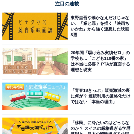
アコースティック楽器やボーカルの艶やかさが他の
注目の連載
ヘッドホンとは段違いです。
東野圭吾や湊かなえだけじゃな
い、「業と罪」を描く『映画ち
いかわ』から強く連想した映画
密閉型なのに音がこもることなく、まるで目の前で
8選
演奏されているかのような広い音場と高い解像度に
感動しました。
20年間「駆け込み実績ゼロ」の
学校も…「こども110番の家」
は本当に必要？ PTAが直面する
理想と現実
高級感のある木目のデザインが美しく、イヤーパッ
ドの質感がとても柔らかいので、長時間の音楽鑑賞
「青春18きっぷ」販売激減の裏
でも耳が痛くなりません。
に何が？ 連続利用の厳格化だけ
ではない「本当の理由」
「移民」に冷たいのはどっちな
のか？ スイスの厳格過ぎる学歴
選別と、日本の曖昧過ぎる外国