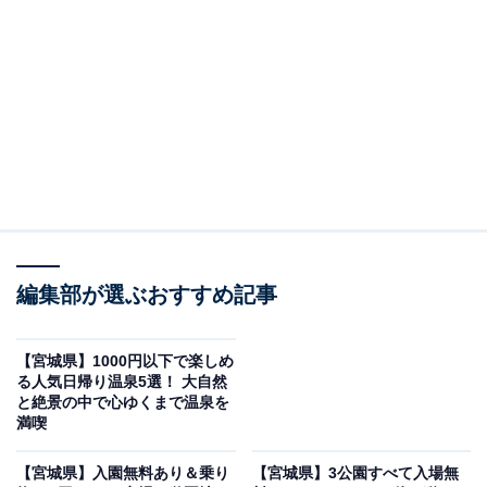
紹介します。今回紹介するのは、宮城県仙台市で人気の
施設「仙台湯処 サンピアの湯」です。
※2026年6月時点で、Googleクチコミが500件以上、平
均評価が4.0超えの銭湯を紹介しています
この記事の執筆者：
All About ニュース編集
部
「All About ニュース」は、ネットの話題から世の中の動きまで、暮
らしの中にあふれる「なぜ？」「どうして？」を分かりやすく伝え
編集部が選ぶおすすめ記事
るAll About発のニュースメディアです。お金や仕事、恋愛、ITに関
...続きを読む
する疑問に対して専門家が分かりやすく回答するほか、エンタメ情
報やSNSで話題のトピックスを紹介しています。
【宮城県】1000円以下で楽しめ
※本記事で紹介している商品の購入やサービスの利用により、売上の一部が
る人気日帰り温泉5選！ 大自然
オールアバウトに還元されることがあります。
と絶景の中で心ゆくまで温泉を
満喫
塩化物泉の天然温泉露天風呂・オートロウリュサ
ウナ・6種の岩盤浴が揃う仙台のゴージャスなスー
【宮城県】入園無料あり＆乗り
【宮城県】3公園すべて入場無