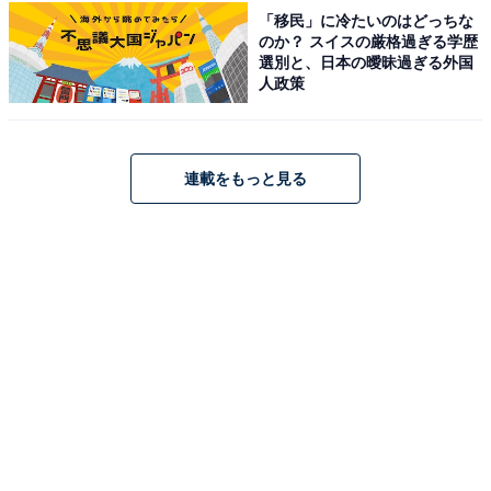
「移民」に冷たいのはどっちな
のか？ スイスの厳格過ぎる学歴
選別と、日本の曖昧過ぎる外国
人政策
アクセス・料金情報は？ 泊まれる？
連載をもっと見る
アクセス
所在地：宮城県仙台市若林区蒲町東4番地の2
アクセス：仙台市営地下鉄東西線「六丁の目駅」より徒
歩約15分 / 仙台市営バス「札屋敷」バス停より徒歩6分 /
仙台東部道路「仙台東IC」より車で約5分 / 無料駐車場あ
り（250台）
料金