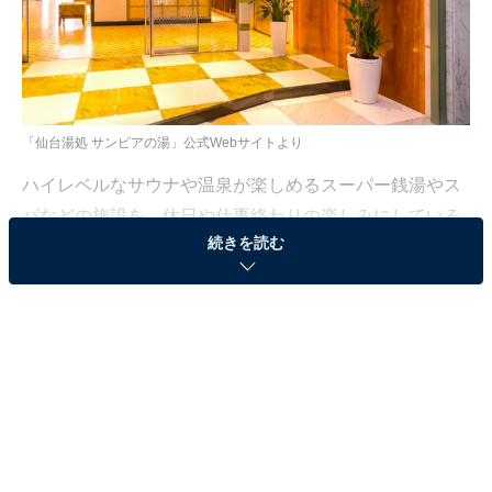
「仙台湯処 サンピアの湯」公式Webサイトより
ハイレベルなサウナや温泉が楽しめるスーパー銭湯やス
パなどの施設を、休日や仕事終わりの楽しみにしている
続きを読む
人も少なくないはず。日々の疲れを癒すリラックスタイ
ムは、何物にも代えがたい時間ですよね。しかし、近年
では高い人気をほこる施設も多く、どこに行けばよいか
迷ってしまう……そんな思いを抱えている人もいるので
はないでしょうか。
そんな人に向けて、All About ニュース編集部が厳選し
た、人気かつ評価の高いサウナやスーパー銭湯の施設を