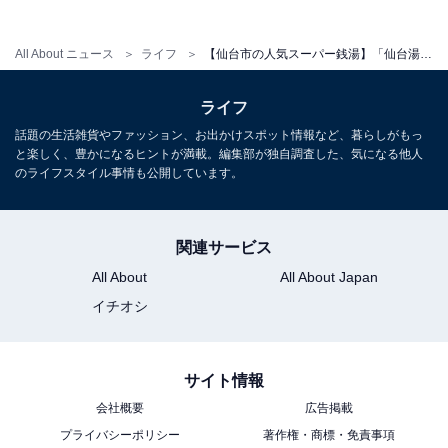
※タオルセット（フェイスタオル・バスタオル）は各コ
ースに含む。シャンプー・ボディソープは浴場に常備。
All About ニュース
ライフ
【仙台市の人気スーパー銭湯】「仙台湯処 サンピアの湯」は天然温泉の露天風呂と2種のサウナが揃うゴージャス施設。仙台でリラックス
別途入湯税70円（中学生以下は課税対象外）。
平日：1100円（税込）
ライフ
土・日・祝：1300円（税込）
話題の生活雑貨やファッション、お出かけスポット情報など、暮らしがもっ
と楽しく、豊かになるヒントが満載。編集部が独自調査した、気になる他人
営業時間
のライフスタイル事情も公開しています。
09:00～26:00（最終受付 25:00）
※金・土・祝前日は追加1000円（税込）で翌05:30まで
関連サービス
延長可（ナイトプラン）
All About
All About Japan
定休日：基本毎月第1木曜日（変動あり）
イチオシ
宿泊可否
サイト情報
宿泊：不可（日帰り入浴専用施設）
会社概要
広告掲載
プライバシーポリシー
著作権・商標・免責事項