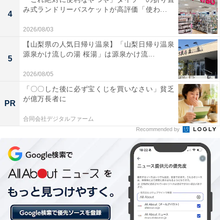
み式ランドリーバスケットが高評価「使わ...
4
「仙台湯処 サンピアの湯」には以下のような口コミが寄
2026/08/03
せられています。
【山梨県の人気日帰り温泉】「山梨日帰り温泉
源泉かけ流しの湯 桜湯」は源泉かけ流...
5
露天風呂に桜が咲く季節は本当に癒されます。塩化
2026/08/05
物泉の天然温泉はじんわり体が温まり、炭酸泉や壺
「〇〇した後に必ず宝くじを買いなさい」貧乏
湯など浴槽の種類が多いので何度入っても飽きませ
が億万長者に
PR
ん。休憩スペースのリクライニングシートで漫画を
読みながらのんびり過ごせます。
合同会社デジタルファーム
Recommended by
オートロウリュのパワーが強烈で、上段に座ると一
気に大汗をかきます。塩サウナもデトックス効果抜
群で2種類使い分けられるのが最高です。水風呂で
クールダウンして外気浴スペースでととのうと最高
の気分になります。