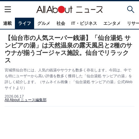
連載
ライフ
グルメ
社会
IT・ビジネス
エンタメ
リサ
【仙台市の人気スーパー銭湯】「仙台湯処 サ
ンピアの湯」は天然温泉の露天風呂と2種のサ
ウナが揃うゴージャス施設。仙台でリラック
ス
宮城県仙台市には、人気の銭湯やサウナも数多く存在します。今回は、中で
も特にユーザーから高い評価を数多く獲得した「仙台湯処 サンピアの湯」を
詳しく紹介します。（サムネイル画像：「仙台湯処 サンピアの湯」公式Web
サイトより）
2026.06.17
All About ニュース編集部