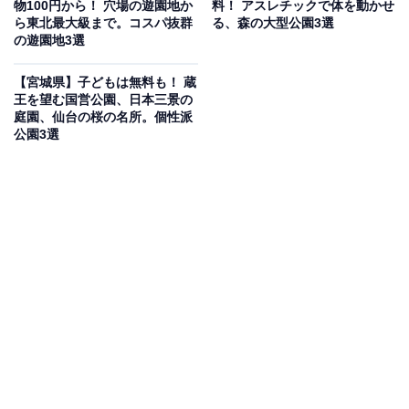
パー銭湯
物100円から！ 穴場の遊園地か
料！ アスレチックで体を動かせ
ら東北最大級まで。コスパ抜群
る、森の大型公園3選
の遊園地3選
宮城県仙台市若林区の「仙台湯処 サンピアの湯」は、大
理石やシャンデリアを配したゴージャスな内装が特徴の
【宮城県】子どもは無料も！ 蔵
王を望む国営公園、日本三景の
スーパー銭湯です。泉質はナトリウム-塩化物泉の天然温
庭園、仙台の桜の名所。個性派
泉で、日本庭園風の岩風呂露天風呂をはじめ、炭酸泉・
公園3選
ジェットバス・寝湯・水風呂など多彩なお風呂が揃いま
す。サウナはオートロウリュ付きの高温タワーサウナと
塩サウナの2種類。岩盤浴は6種類の部屋を完備し、TV付
きリクライニングシート・ハンモック・漫画2,000冊が読
めるゆったりした休憩スペース、50種類以上のメニュー
を誇るお食事処「恵の織」も充実しています。
楽天トラベルで宮城県の施設を見る