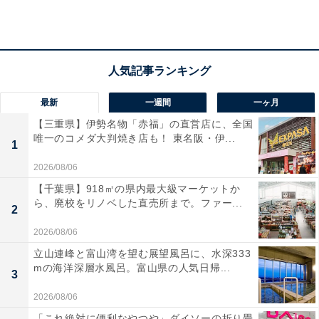
最新
一週間
一ヶ月
【三重県】伊勢名物「赤福」の直営店に、全国
唯一のコメダ大判焼き店も！ 東名阪・伊...
1
2026/08/06
【千葉県】918㎡の県内最大級マーケットか
ら、廃校をリノベした直売所まで。ファー...
2
2026/08/06
立山連峰と富山湾を望む展望風呂に、水深333
mの海洋深層水風呂。富山県の人気日帰...
3
2026/08/06
「仙台湯処 サンピアの湯」の口コミは？
「これ絶対に便利なやつや」ダイソーの折り畳