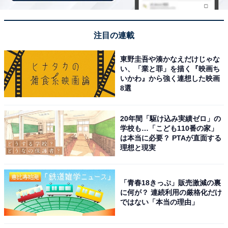
注目の連載
館内がまるでホテルのようにゴージャスで、ゆった
りした休憩スペースに漫画もたくさん揃っていて1
東野圭吾や湊かなえだけじゃな
い、「業と罪」を描く『映画ち
日過ごせます。お食事処のメニューが豊富で仙台牛
いかわ』から強く連想した映画
を使った料理もあり、温泉と食事をセットで楽しめ
8選
るのが魅力です。
20年間「駆け込み実績ゼロ」の
学校も…「こども110番の家」
は本当に必要？ PTAが直面する
理想と現実
「青春18きっぷ」販売激減の裏
に何が？ 連続利用の厳格化だけ
ではない「本当の理由」