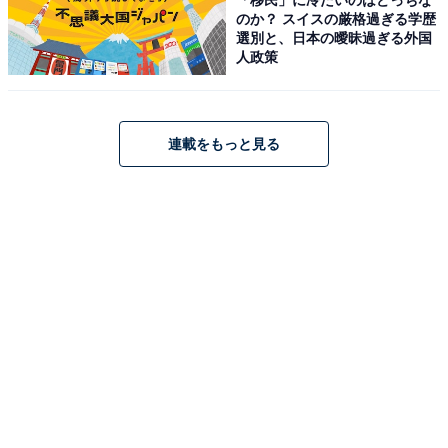
のか？ スイスの厳格過ぎる学歴
選別と、日本の曖昧過ぎる外国
アクセス
人政策
所在地：埼玉県さいたま市浦和区元町2-18-12
アクセス：JR京浜東北線「北浦和駅」東口より徒歩7分 /
連載をもっと見る
無料駐車場あり（100台）
料金
※タオルは持参またはレンタルセット（大・小）200
円。シャンプー・ボディソープは浴場に常備。
平日：750円（税込）
土・日・祝：850円（税込）
営業時間
10:00～25:00（最終受付 24:00）
定休日：第3水曜日（2月・8月は除く）