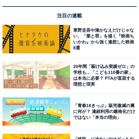
の唐揚げが名物で、お風呂上がりに食べると格別に
おいしかったです。
注目の連載
東野圭吾や湊かなえだけじゃな
い、「業と罪」を描く『映画ち
いかわ』から強く連想した映画
8選
20年間「駆け込み実績ゼロ」の
学校も…「こども110番の家」
は本当に必要？ PTAが直面する
理想と現実
「青春18きっぷ」販売激減の裏
に何が？ 連続利用の厳格化だけ
ではない「本当の理由」
アクセス・料金情報は？ 泊まれる？
「移民」に冷たいのはどっちな