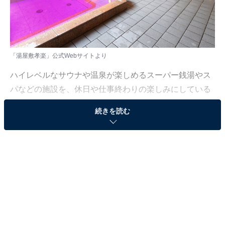
「湯屋敷孝楽」公式Webサイトより
ハイレベルなサウナや温泉が楽しめるスーパー銭湯やス
パなどの施設を、休日や仕事終わりの楽しみにしている
人も少なくないはず。日々の疲れを癒すリラックスタイ
続きを読む
ムは、何物にも代えがたい時間ですよね。しかし、近年
では高い人気をほこる施設も多く、どこに行けばよいか
迷ってしまう……そんな思いを抱えている人もいるので
はないでしょうか。
そんな人に向けて、All About ニュース編集部が厳選し
た、人気かつ評価の高いサウナやスーパー銭湯の施設を
紹介します。今回紹介するのは、埼玉県で人気の施設