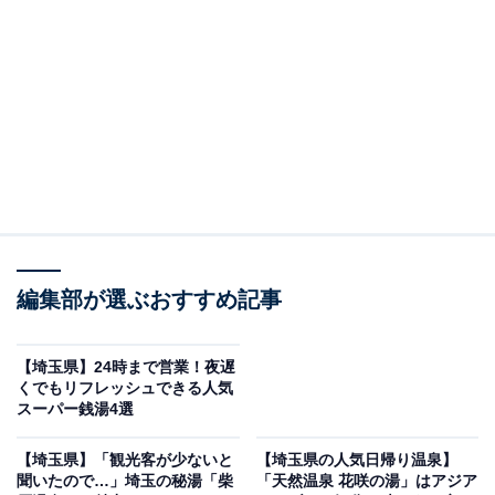
「湯屋敷孝楽」です。
※2026年6月時点で、Googleクチコミが500件以上、平
均評価が3.5超えの銭湯を紹介しています
この記事の執筆者：
All About ニュース編集
部
「All About ニュース」は、ネットの話題から世の中の動きまで、暮
らしの中にあふれる「なぜ？」「どうして？」を分かりやすく伝え
編集部が選ぶおすすめ記事
るAll About発のニュースメディアです。お金や仕事、恋愛、ITに関
...続きを読む
する疑問に対して専門家が分かりやすく回答するほか、エンタメ情
報やSNSで話題のトピックスを紹介しています。
※本記事で紹介している商品の購入やサービスの利用により、売上の一部が
【埼玉県】24時まで営業！夜遅
オールアバウトに還元されることがあります。
くでもリフレッシュできる人気
スーパー銭湯4選
露天・内湯12種のお風呂と強弱2種オートロウリュ
ウサウナが揃う北浦和のスーパー銭湯
【埼玉県】「観光客が少ないと
【埼玉県の人気日帰り温泉】
聞いたので…」埼玉の秘湯「柴
「天然温泉 花咲の湯」はアジア