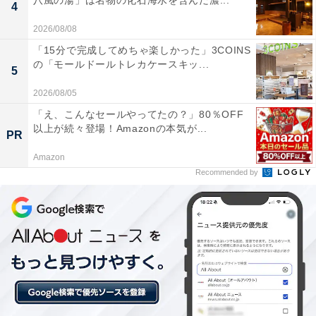
八風の湯」は名物の化石海水を含んだ濃...
4
2026/08/08
高濃度ナノ炭酸泉はきめ細かい泡が肌にしっかりつ
「15分で完成してめちゃ楽しかった」3COINS
き、5分ほど浸かるだけで体の芯からポカポカにな
の「モールドールトレカケースキッ...
5
ります。つぼ湯や寝転び湯屋敷など露天の種類も豊
2026/08/05
富で、季節の風を感じながらのんびり過ごせます。
「え、こんなセールやってたの？」80％OFF
以上が続々登場！Amazonの本気が...
PR
Amazon
5段のスタジアムサウナで毎時30分のストロングロ
Recommended by
ウリュウを上段で受けると全身から大汗が出ます。
13℃台の冷たい水風呂でクールダウンして外気浴の
デッキチェアに倒れると最高にととのいました。
北浦和駅から徒歩7分と好アクセスで、駐車場も100
台分あるので電車でも車でも来やすいです。食事処