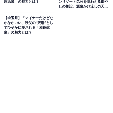
原温泉」の魅力とは？
ンリゾート気分を味わえる癒や
埼玉県さいたま市浦和区の「湯屋敷孝楽」は、JR北浦和
しの施設。源泉かけ流しの天然
駅東口から徒歩7分の和風スーパー銭湯です。露天エリ
温泉でリラックス
アには岩風呂・つぼ湯・寝転び湯屋敷の3種、内湯には
【埼玉県】「マイナーだけどな
かなかいい」秩父の“穴場”とし
高濃度ナノ炭酸泉・ナノ炭酸電気風呂・替わり湯など9
てひそかに愛される「和銅鉱
種のお風呂が揃います。サウナは強弱2種のオートロウ
泉」の魅力とは？
リュウ付きスタジアムサウナで、水風呂は約13〜14℃。
外気浴スペースにはデッキチェアも完備。日本初の風・
アロマ・熱・音を体験できる4D岩盤浴「孝蒸洞」や食事
処、ボディケアも充実しています。
楽天トラベルで埼玉県の施設を見る