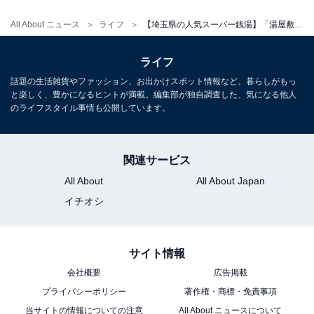
All About ニュース
ライフ
【埼玉県の人気スーパー銭湯】「湯屋敷孝楽」は露天風呂3種・内湯9種とオートロウリュウサウナが揃う施設。北浦和駅近くでリラックス
宿泊可否
宿泊：不可（日帰り入浴専用施設）
ライフ
話題の生活雑貨やファッション、お出かけスポット情報など、暮らしがもっ
と楽しく、豊かになるヒントが満載。編集部が独自調査した、気になる他人
のライフスタイル事情も公開しています。
こちらもおすすめ
【埼玉県】1000円以下で楽しめる人気日帰り温
泉5選！ リーズナブルに極上の天然温泉でリラ
ックス
関連サービス
All About
All About Japan
イチオシ
サイト情報
会社概要
広告掲載
プライバシーポリシー
著作権・商標・免責事項
当サイトの情報についての注意
All About ニュースについて