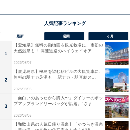
最新
一週間
一ヶ月
【愛知県】無料の動物園＆観光牧場に、市初の
天然温泉も！ 高速道路のハイウェイオア...
1
2026/08/07
【鹿児島県】桜島を望む駅ビルの大観覧車に、
無料の駅ナカ足湯も！ 駅ナカ・駅直結ス...
2
2026/08/08
「面白いのあったから購入〜」ダイソーのポッ
プアップランドリーバッグが話題。“さま...
「湯屋敷孝楽」の口コミは？
3
2026/08/03
「湯屋敷孝楽」には以下のような口コミが寄せられてい
【和歌山県の人気日帰り温泉】「かつらぎ温泉
ます。