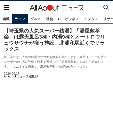
連載
ライフ
グルメ
社会
IT・ビジネス
エンタメ
リサ
【埼玉県の人気スーパー銭湯】「湯屋敷孝
楽」は露天風呂3種・内湯9種とオートロウリ
ュウサウナが揃う施設。北浦和駅近くでリラ
ックス
埼玉県には、人気の銭湯やサウナも数多く存在します。今回は、中でも特に
ユーザーから高い評価を数多く獲得した「湯屋敷孝楽」を詳しく紹介しま
す。（サムネイル画像：「湯屋敷孝楽」公式Webサイトより）
2026.06.17
All About ニュース編集部