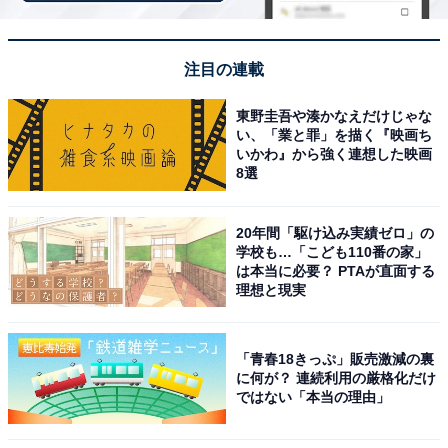
注目の連載
東野圭吾や湊かなえだけじゃな
い、「業と罪」を描く『映画ち
いかわ』から強く連想した映画
8選
あんずの丘（画像出典：熊本県観光公式サイト）
20年間「駆け込み実績ゼロ」の
熊本県山鹿市菊鹿町にある「あんずの丘（山鹿市特産工
学校も…「こども110番の家」
は本当に必要？ PTAが直面する
芸村）」は、里山の自然に囲まれた複合観光施設です。
理想と現実
入場は無料で、子どもから大人まで楽しめる多彩な施設
がそろっています。
「青春18きっぷ」販売激減の裏
に何が？ 連続利用の厳格化だけ
「ふれあい広場」には大型複合遊具「ビッグキャニオ
ではない「本当の理由」
ン」（※老朽化によりビッグキャニオン以外の遊具は撤
去。再整備も計画中）が設置されており、広い芝生広場