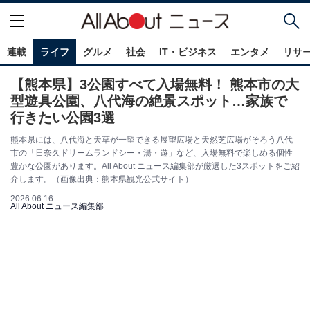
連載
ライフ
グルメ
社会
IT・ビジネス
エンタメ
リサ
【熊本県】3公園すべて入場無料！ 熊本市の大
型遊具公園、八代海の絶景スポット…家族で
行きたい公園3選
熊本県には、八代海と天草が一望できる展望広場と天然芝広場がそろう八代
市の「日奈久ドリームランドシー・湯・遊」など、入場無料で楽しめる個性
豊かな公園があります。All About ニュース編集部が厳選した3スポットをご紹
介します。（画像出典：熊本県観光公式サイト）
2026.06.16
All About ニュース編集部