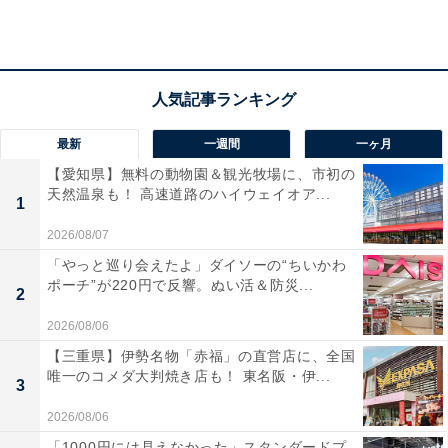
池線「坪井川公園駅」より徒歩約2分
電話番号：096-245-5054（北区土木センター維持課）
駐車場：160台程度
料金
最新
一週間
一ヶ月
入場・遊具（ひごっこジャングル）：無料
【愛知県】無料の動物園＆観光牧場に、市初の
天然温泉も！ 高速道路のハイウェイオア...
多目的運動広場・野球場・テニスコート：別途有料
1
2026/08/07
あわせて読みたい
「やっと巡り会えたよ」ダイソーの“ちいかわ
特産品が楽しめると思う「熊本県の道の駅」
ポーチ”が220円で反響。ぬい活＆防災...
2
ランキング！ 2位「阿蘇」を抑えた1位は？
【2025年調査】
2026/08/06
【三重県】伊勢名物「赤福」の直営店に、全国
唯一のコメダ大判焼き店も！ 東名阪・伊...
3
2026/08/06
「1000円には見えなかった」スタンダードプ