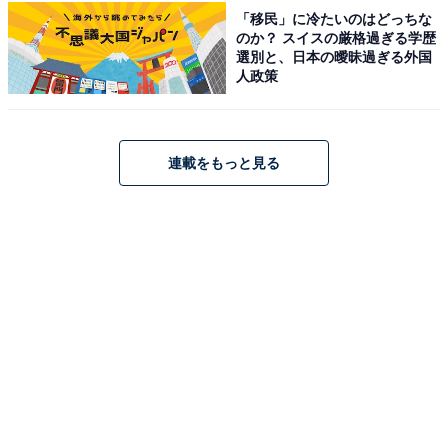
「移民」に冷たいのはどっちな
で子どもたちが思いっきり遊べます。敷地内では杏（あ
のか？ スイスの厳格過ぎる学歴
んず）を無農薬栽培しており、例年5月中旬〜6月上旬に
選別と、日本の曖昧過ぎる外国
人政策
収穫・直売所での販売を行っています。
物産館「あぷりぃ」では菊鹿町で採れた新鮮な野菜・果
連載をもっと見る
物・あんず菓子などのお土産品が並びます。「伝承工芸
館」では陶芸体験（随時受付）、「はちみつ館」では蜜
ろうづくりや蜂蜜製品の購入もできます。農業資料館で
は懐かしい農具の展示も。「山鹿和栗洋菓子店
An（杏）」では山鹿和栗を使ったスイーツも楽しめま
す。
春〜夏は「あんずの丘夜市」も開催。車で約10分の「歴
史公園鞠智城」とのセット訪問もおすすめです。
営業時間