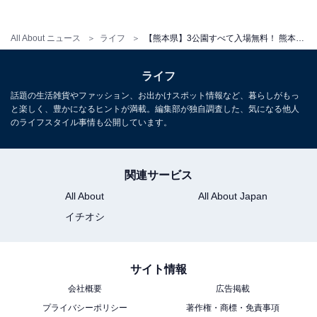
8:00〜17:00
All About ニュース
ライフ
【熊本県】3公園すべて入場無料！ 熊本市の大型遊具公園、八代海の絶景スポット…家族で行きたい公園3選
※農産物直売所あぷりぃ・伝承工芸館：第2火曜休（年
末年始休）
ライフ
※その他施設は主に火曜休（施設により異なります）
話題の生活雑貨やファッション、お出かけスポット情報など、暮らしがもっ
と楽しく、豊かになるヒントが満載。編集部が独自調査した、気になる他人
アクセス
のライフスタイル事情も公開しています。
所在地：熊本県山鹿市菊鹿町下内田733
車：九州自動車道「菊水IC」より約30分
関連サービス
電話番号：0968-48-3100
All About
All About Japan
イチオシ
料金
入場無料（遊具・芝生広場無料）
サイト情報
※老朽化によりビッグキャニオン以外の遊具は撤去。再
整備も計画中
会社概要
広告掲載
プライバシーポリシー
著作権・商標・免責事項
陶芸体験・各種体験：別途料金（詳細はお問い合わせく