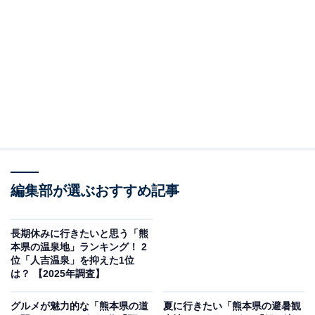
ひごっこジャングル（画像出典：熊本市公式サイト）
熊本市北区清水町にある「ひごっこジャングル（坪井川
緑地）」は、坪井川沿いに広がる熊本市立の都市緑地内
に設置された子どもの遊び場です。入場は無料で、駐車
場は約160台を確保しています。公園の愛称「ひごっこ
ジャングル」の通り、子どもたちが思いっきり体を動か
して遊べる大型遊具がそろっています。
編集部が選ぶおすすめ記事
芝生広場・多目的運動広場・野球場・テニスコートも完
備しており、スポーツを楽しむ大人にも人気のスポット
長期休みに行きたいと思う「熊
です。坪井川の自然を感じながらのんびり過ごせるた
本県の温泉地」ランキング！ 2
位「人吉温泉」を抑えた1位
め、家族でのお出かけにも最適です。
は？ 【2025年調査】
有料施設の多目的運動広場・野球場・テニスコートは
グルメが魅力的な「熊本県の道
夏に行きたい「熊本県の避暑観