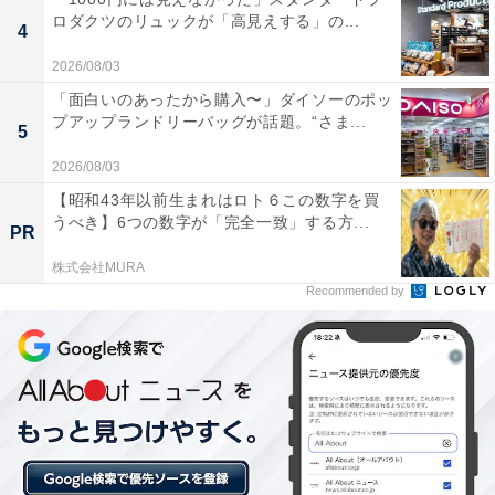
ロダクツのリュックが「高見えする」の...
4
2026/08/03
「面白いのあったから購入〜」ダイソーのポッ
プアップランドリーバッグが話題。“さま...
5
2026/08/03
【昭和43年以前生まれはロト６この数字を買
うべき】6つの数字が「完全一致」する方...
PR
株式会社MURA
「あんずの丘」は入場無料！ 大型遊具・陶芸体
Recommended by
験・物産館がそろう山鹿市菊鹿町の里山体験施設