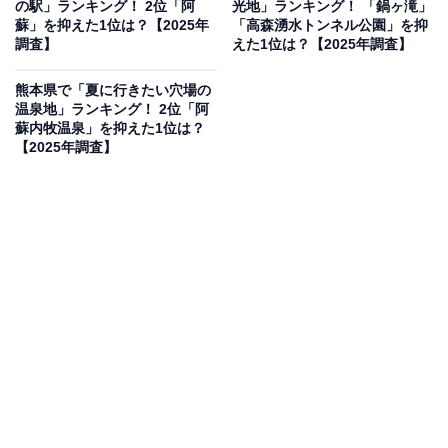
の駅」ランキング！ 2位「阿
光地」ランキング！ 「鍋ヶ滝」
6:00〜22:00（10月中旬〜2月末は7:00〜22:00）まで利
蘇」を抑えた1位は？【2025年
「高森湧水トンネル公園」を抑
用でき、年末年始のみ休業です。駐車場はありますが、
調査】
えた1位は？【2025年調査】
周辺の店舗等の駐車場へは駐車しないようご注意くださ
熊本県で「夏に行きたい穴場の
い。公共交通機関での来場を推奨されています。
温泉地」ランキング！ 2位「阿
蘇内牧温泉」を抑えた1位は？
利用時間
【2025年調査】
ひごっこジャングル：8:30〜18:00（10〜3月は17:00ま
で）
※休み：年末年始および第2・第4月曜日（祝日の場合は
翌日）
有料施設（多目的運動広場・野球場・テニスコート
等）：6:00〜22:00（10月中旬〜2月末は7:00〜22:00）
アクセス
所在地：熊本市北区清水町地内ほか
電車：熊本電鉄「北熊本駅」より徒歩約6分 / 熊本電鉄菊