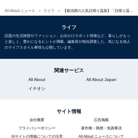
All About ニュース
ライフ
【新潟県の人気日帰り温泉】「日帰り温泉 聖籠観音の湯 ざぶーん・ホテルざぶーん」は地下1,100mから湧き出る塩分の強い泉質が特徴の施設
営業時間
平日：10:00〜21:00（最終受付20:30）
ライフ
土・日・祝：10:00〜21:00（最終受付20:30）
話題の生活雑貨やファッション、お出かけスポット情報など、暮らしがもっ
と楽しく、豊かになるヒントが満載。編集部が独自調査した、気になる他人
のライフスタイル事情も公開しています。
宿泊可否
宿泊：可（「ホテルざぶーん」が併設されており、ご宿
関連サービス
泊プランやホテル専用風呂が用意されています。）
All About
All About Japan
イチオシ
こちらもおすすめ
【新潟県】「日本海を望む景色と…」“温まりの
湯”として人気「糸魚川温泉」の魅力とは？
サイト情報
会社概要
広告掲載
プライバシーポリシー
著作権・商標・免責事項
当サイトの情報についての注意
All About ニュースについて