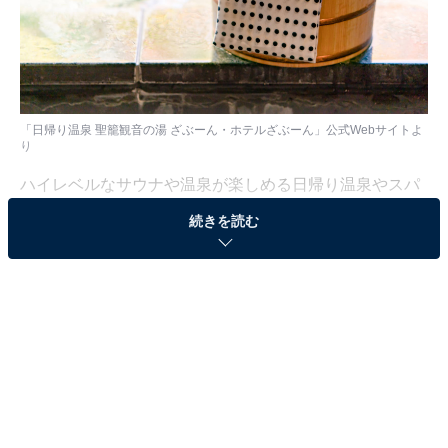
「日帰り温泉 聖籠観音の湯 ざぶーん・ホテルざぶーん」公式Webサイトよ
り
ハイレベルなサウナや温泉が楽しめる日帰り温泉やスパ
などの施設を、休日や仕事終わりの楽しみにしている人
続きを読む
も少なくないはず。日々の疲れを癒すリラックスタイム
は、何物にも代えがたい時間ですよね。しかし、近年で
は高い人気をほこる施設も多く、どこに行けばよいか迷
ってしまう……そんな思いを抱えている人もいるのでは
ないでしょうか。
そんな人に向けて、All About ニュース編集部が厳選し
た、人気かつ評価の高い日帰り温泉やスーパー銭湯の施