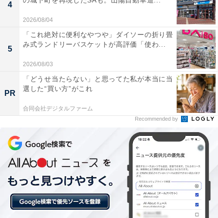
の城下町を再現したSAも。山陽自動車道...
4
「日帰り温泉 聖籠観音の湯 ざぶーん・ホテルざぶーん」
2026/08/04
には以下のような口コミが寄せられています。
「これ絶対に便利なやつや」ダイソーの折り畳
み式ランドリーバスケットが高評価「使わ...
5
海水のように塩分が非常に強く、身体の芯からしっ
2026/08/03
かりと温まって湯冷めしにくい素晴らしい泉質の天
「どうせ当たらない」と思ってた私が本当に当
然温泉です。
選した“買い方”がこれ
PR
合同会社デジタルファーム
Recommended by
大浴場や露天風呂、サウナだけでなく、水深約
90cmの歩行浴や圧注浴など、バリエーション豊か
なお風呂でリフレッシュできます。
お食事処の唐揚げ定食は、お皿から溢れんばかりの
超ボリュームで大変食べ応えがあり、お腹いっぱい