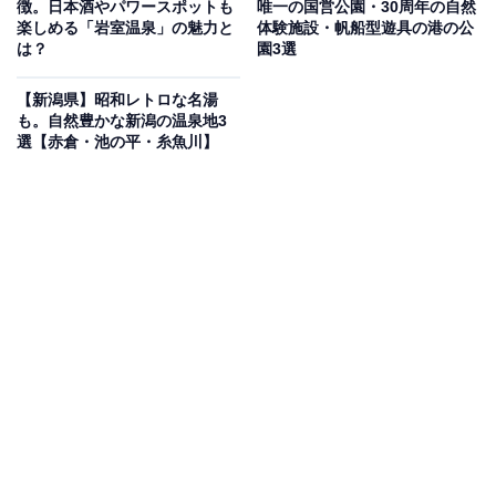
徴。日本酒やパワースポットも
唯一の国営公園・30周年の自然
ーん」は多彩なお風呂と驚きのボリューム満点グ
楽しめる「岩室温泉」の魅力と
体験施設・帆船型遊具の港の公
は？
園3選
ルメが魅力の施設
【新潟県】昭和レトロな名湯
地下1,100mから湧き出る「含よう素-ナトリウム-塩化物
も。自然豊かな新潟の温泉地3
選【赤倉・池の平・糸魚川】
強塩温泉（食塩泉）」は湯冷めしにくく、アトピーや皮
膚病への効能が期待できます。露天風呂や大浴湯、サウ
ナ、歩行浴など多彩なお風呂を楽しめるのが特徴です。
食事処「味わい処 湯楽」では、超ボリュームの約15個が
盛られた「唐揚げ定食」など豊富なメニューを取り揃え
ています。
楽天トラベルで新潟県の施設を見る