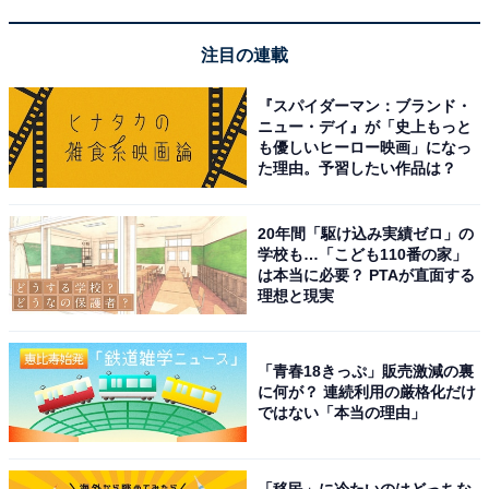
に満たされる。
注目の連載
『スパイダーマン：ブランド・
ニュー・デイ』が「史上もっと
も優しいヒーロー映画」になっ
た理由。予習したい作品は？
20年間「駆け込み実績ゼロ」の
学校も…「こども110番の家」
は本当に必要？ PTAが直面する
理想と現実
「青春18きっぷ」販売激減の裏
に何が？ 連続利用の厳格化だけ
ではない「本当の理由」
アクセス・料金情報は？ 泊まれる？
「移民」に冷たいのはどっちな