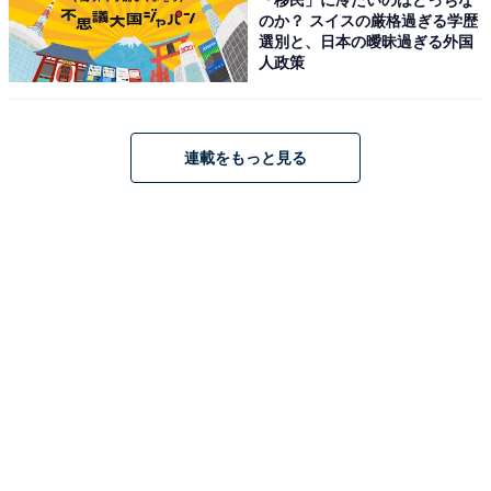
のか？ スイスの厳格過ぎる学歴
アクセス
選別と、日本の曖昧過ぎる外国
人政策
所在地：新潟県北蒲原郡聖籠町大字諏訪山652-3
アクセス：聖籠ICより車で2分。新潟市より車で20分。
佐々木駅からバスを利用する場合は、「聖籠町役場」経
連載をもっと見る
由または「聖籠町保健福祉センター」行きのルートがあ
ります。
料金
※大人・小人ともにタオル・バスタオル付。館内へのタ
オルや飲食物の持ち込みはご遠慮ください。障がい者手
帳提示で大人550円、子供250円となります。
平日：大人（中学生以上）850円、小人（4歳以上・小学
生以下）450円
土・日・祝：大人（中学生以上）850円、小人（4歳以
上・小学生以下）450円