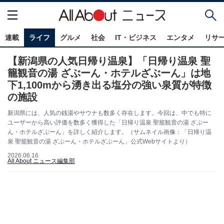
連載
ライフ
グルメ
社会
IT・ビジネス
エンタメ
リサ
【新潟県の人気日帰り温泉】「日帰り温泉 聖
籠観音の湯 ざぶーん・ホテルざぶーん」は地
下1,100mから湧き出る塩分の強い泉質が特徴
の施設
新潟県には、人気の銭湯やサウナも数多く存在します。今回は、中でも特に
ユーザーから高い評価を数多く獲得した「日帰り温泉 聖籠観音の湯 ざぶー
ん・ホテルざぶーん」を詳しく紹介します。（サムネイル画像：「日帰り温
泉 聖籠観音の湯 ざぶーん・ホテルざぶーん」公式Webサイトより）
2026.06.16
All About ニュース編集部