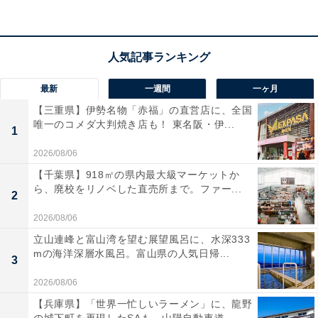
最新
一週間
一ヶ月
【三重県】伊勢名物「赤福」の直営店に、全国
唯一のコメダ大判焼き店も！ 東名阪・伊...
1
2026/08/06
【千葉県】918㎡の県内最大級マーケットか
ら、廃校をリノベした直売所まで。ファー...
2
2026/08/06
立山連峰と富山湾を望む展望風呂に、水深333
mの海洋深層水風呂。富山県の人気日帰...
3
「日帰り温泉 聖籠観音の湯 ざぶーん・ホテルざぶ
2026/08/06
ーん」の口コミは？
【兵庫県】「世界一忙しいラーメン」に、龍野