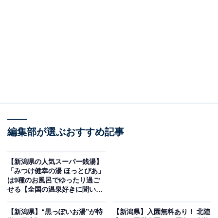
設を紹介します。今回紹介するのは、新潟県で人気の施
設「日帰り温泉 聖籠観音の湯 ざぶーん・ホテルざぶー
ん」です。
※2026年6月時点で、Googleクチコミが500件以上、平
均評価が3.5超えの銭湯を紹介しています
この記事の執筆者：
All About ニュース編集
部
編集部が選ぶおすすめ記事
「All About ニュース」は、ネットの話題から世の中の動きまで、暮
らしの中にあふれる「なぜ？」「どうして？」を分かりやすく伝え
るAll About発のニュースメディアです。お金や仕事、恋愛、ITに関
【新潟県の人気スーパー銭湯】
...続きを読む
「みつけ健幸の湯 ほっとぴあ」
する疑問に対して専門家が分かりやすく回答するほか、エンタメ情
は9種のお風呂でゆったり過ご
報やSNSで話題のトピックスを紹介しています。
※本記事で紹介している商品の購入やサービスの利用により、売上の一部が
せる【全国の温泉好きに聞い
オールアバウトに還元されることがあります。
た】
【新潟県】“黒っぽいお湯”が特
【新潟県】入園無料あり！ 北陸
「日帰り温泉 聖籠観音の湯 ざぶーん・ホテルざぶ