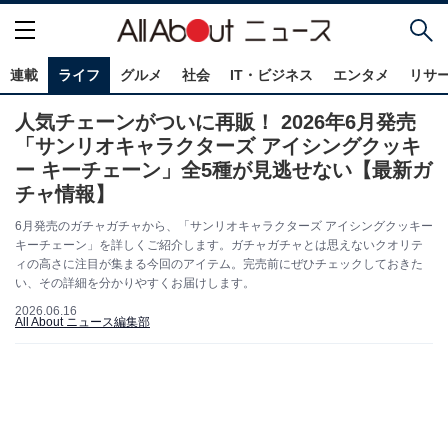
連載
ライフ
グルメ
社会
IT・ビジネス
エンタメ
リサ
人気チェーンがついに再販！ 2026年6月発売
「サンリオキャラクターズ アイシングクッキ
ー キーチェーン」全5種が見逃せない【最新ガ
チャ情報】
6月発売のガチャガチャから、「サンリオキャラクターズ アイシングクッキー
キーチェーン」を詳しくご紹介します。ガチャガチャとは思えないクオリテ
ィの高さに注目が集まる今回のアイテム。完売前にぜひチェックしておきた
い、その詳細を分かりやすくお届けします。
2026.06.16
All About ニュース編集部