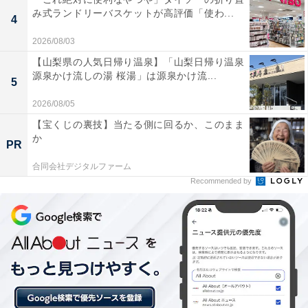
み式ランドリーバスケットが高評価「使わ...
4
2026/08/03
【山梨県の人気日帰り温泉】「山梨日帰り温泉
源泉かけ流しの湯 桜湯」は源泉かけ流...
詳細情報
5
2026/08/05
商品名
【宝くじの裏技】当たる側に回るか、このまま
か
PR
サンリオキャラクターズ アイシングクッキー キーチェー
合同会社デジタルファーム
ン
Recommended by
メーカー
アイピーフォー
発売日
2026年6月