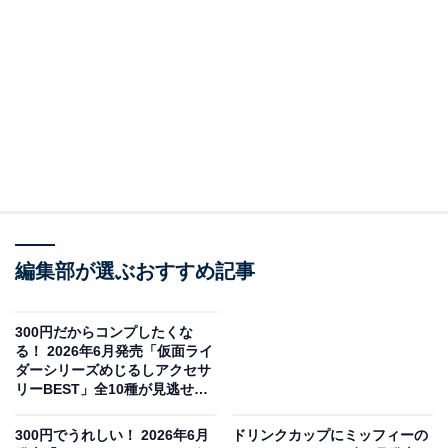
編集部が選ぶおすすめ記事
300円だからコンプしたくな
サンリオキャラクターズ アイシングクッキー キーチェーン（画像出典：ア
る！ 2026年6月発売「仮面ライ
イピーフォー）
ダーシリーズめじるしアクセサ
リーBEST」全10種が見逃せな
アイピーフォーから2026年6月に発売される「サンリオ
い【最新ガチャ情報】
キャラクターズ アイシングクッキー キーチェーン」（税
300円でうれしい！ 2026年6月
ドリンクカップにミッフィーの
込300円）。全5種のラインアップとなっています。