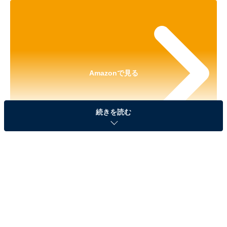
Amazonで見る
続きを読む
※本記事で紹介している商品の購入やサービスの利用により、売上の一部が
オールアバウトに還元されることがあります。
「サンリオキャラクターズ アイシングクッキー キ
ーチェーン」が見逃せない！