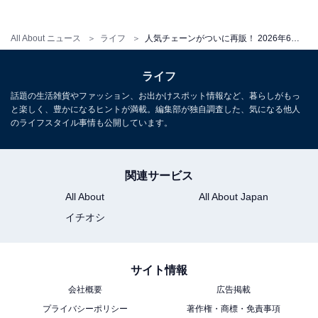
All About ニュース
ライフ
人気チェーンがついに再販！ 2026年6月発売「サンリオキャラクターズ アイシングクッキー キーチェーン」全5種が見逃せない【最新ガチャ情報】
※掲載されている情報は記事公開時のものです。あらか
じめご了承ください
ライフ
話題の生活雑貨やファッション、お出かけスポット情報など、暮らしがもっ
と楽しく、豊かになるヒントが満載。編集部が独自調査した、気になる他人
こちらもおすすめ
のライフスタイル事情も公開しています。
待望の再販！ サンリオ＆ちいかわの豪華コラボ
がうれしい、2026年6月発売「ちいかわ×サンリ
オキャラクターズ エコバッグ」全5種が見逃せ
関連サービス
ない【最新ガチャ情報】
All About
All About Japan
イチオシ
サイト情報
会社概要
広告掲載
プライバシーポリシー
著作権・商標・免責事項