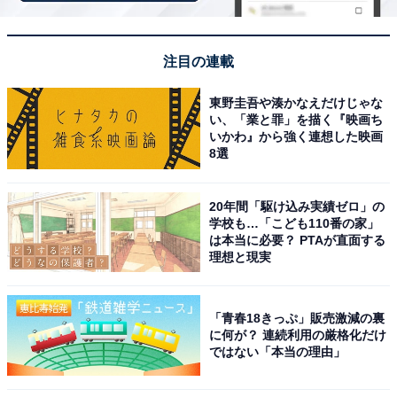
価格
注目の連載
税込300円
東野圭吾や湊かなえだけじゃな
ラインアップ
い、「業と罪」を描く『映画ち
いかわ』から強く連想した映画
全5種
8選
・ハローキティ
・マイメロディ
20年間「駆け込み実績ゼロ」の
・マロンクリーム
学校も…「こども110番の家」
は本当に必要？ PTAが直面する
・リトルツインスターズ（キキ）
理想と現実
・リトルツインスターズ（ララ）
「青春18きっぷ」販売激減の裏
に何が？ 連続利用の厳格化だけ
ではない「本当の理由」