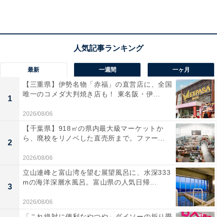
サンリオのキャラクターたちが、まるで本物のアイシン
グクッキーのようになって登場です。ガーリーでキュー
トなデザインに仕上げられており、ファンにはたまらな
い魅力的なアイテムとなっています。2022年に発売され
て人気を博した商品ですが、2026年6月にシープラ限定
商品として待望の再販が行われます。約52mmのサイズ
最新
一週間
一ヶ月
感で、カバンや小物につけて持ち歩くのにもぴったりで
【三重県】伊勢名物「赤福」の直営店に、全国
唯一のコメダ大判焼き店も！ 東名阪・伊...
す。
1
2026/08/06
【千葉県】918㎡の県内最大級マーケットか
ら、廃校をリノベした直売所まで。ファー...
2
2026/08/06
立山連峰と富山湾を望む展望風呂に、水深333
mの海洋深層水風呂。富山県の人気日帰...
3
2026/08/06
「これ絶対に便利なやつや」ダイソーの折り畳