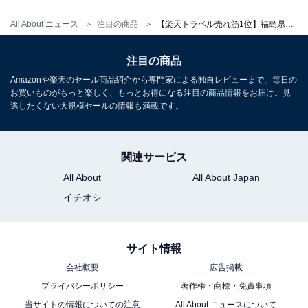
All About ニュース
注目の商品
【楽天トラベル売れ筋1位】福島県「はなわ湯岐温泉 湯遊ランドはなわ」は岩盤浴も楽しめる癒やしの温泉宿【6月16日】
注目の商品
Amazonや楽天のセール商品紹介から専門家による独自レビューまで、毎日の
お買いものがもっと楽しく、もっとお得になる注目の商品情報をお届け。見
逃したくない大規模セールの情報も満載です。
関連サービス
All About
All About Japan
イチオシ
サイト情報
会社概要
広告掲載
プライバシーポリシー
著作権・商標・免責事項
当サイトの情報についての注意
All About ニュースについて