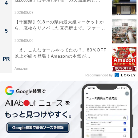
源氏の湯」は宇治市内唯一の天然温泉と...
この記事の執筆者：
All About ニュース お買
4
いもの部
2026/08/07
【千葉県】918㎡の県内最大級マーケットか
Amazonのセール商品から売れ筋ランキングまで、毎日のお買いも
ら、廃校をリノベした直売所まで。ファー...
のがもっと楽しく、もっとお得になる情報をお届け。編集部員によ
5
る独自レビューなど、ここでしか手に入らない情報も満載です。
...続きを読む
2026/08/06
「え、こんなセールやってたの？」80％OFF
以上が続々登場！Amazonの本気が...
PR
こちらもおすすめ
Amazon
【楽天トラベル特別セール】佐賀県「嬉野温泉
Recommended by
ハミルトン宇礼志野」が今だけ特別価格に！ 丘
の上にたたずむ洋館【6月16日】