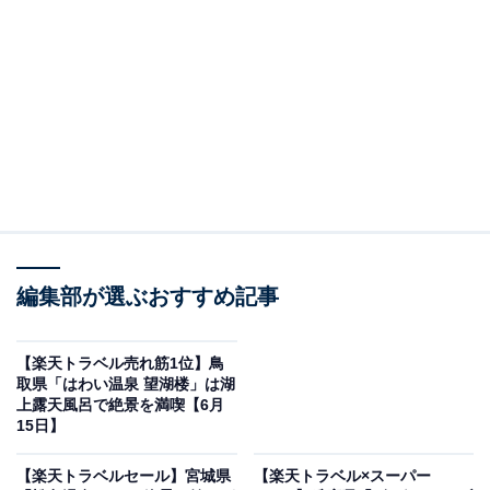
デトックスできる温泉宿
編集部が選ぶおすすめ記事
【楽天トラベル売れ筋1位】鳥
取県「はわい温泉 望湖楼」は湖
上露天風呂で絶景を満喫【6月
15日】
はなわ湯岐温泉 湯遊ランドはなわ（画像出典：楽天トラベル）
「白河・須賀川の50～11室のホテル・旅館」で1位を獲
【楽天トラベルセール】宮城県
【楽天トラベル×スーパー