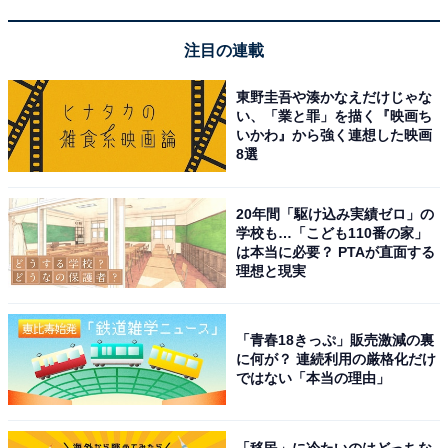
注目の連載
東野圭吾や湊かなえだけじゃな
い、「業と罪」を描く『映画ち
いかわ』から強く連想した映画
8選
20年間「駆け込み実績ゼロ」の
学校も…「こども110番の家」
は本当に必要？ PTAが直面する
理想と現実
「青春18きっぷ」販売激減の裏
に何が？ 連続利用の厳格化だけ
ではない「本当の理由」
「移民」に冷たいのはどっちな