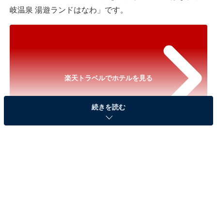
岐温泉 湯遊ランドはなわ」です。
楽天トラベルでホテルを見る
続きを読む
※以下のセール情報は2026年6月16日15時30分現在のも
のです。料金の変更、満室の場合もあります。
※本記事で紹介している商品の購入やサービスの利用により、売上の一部が
オールアバウトに還元されることがあります。
「はなわ湯岐温泉 湯遊ランドはなわ」は心と体を