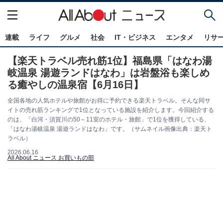
連載
ライフ
グルメ
社会
IT・ビジネス
エンタメ
リサ
【楽天トラベル売れ筋1位】福島県「はなわ湯
岐温泉 湯遊ランドはなわ」は岩盤浴も楽しめ
る癒やしの温泉宿【6月16日】
全国各地の人気ホテルや旅館がお得に予約できる楽天トラベル。そんな同サ
イトの売れ筋ランキングで1位となっている施設を紹介します。今回紹介する
のは、「白河・須賀川の50～11室のホテル・旅館」で1位を獲得している、
「はなわ湯岐温泉 湯遊ランドはなわ」です。（サムネイル画像出典：楽天ト
ラベル）
2026.06.16
All About ニュース お買いもの部