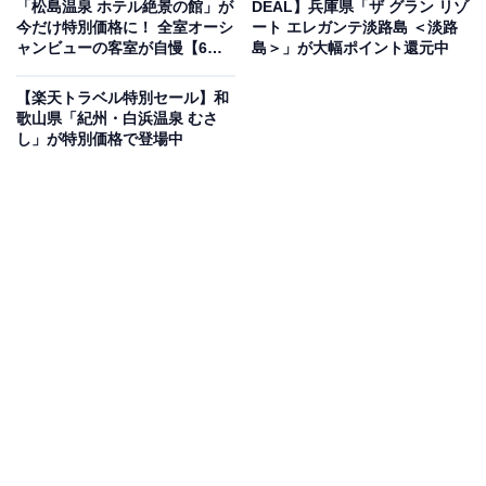
「松島温泉 ホテル絶景の館」が
DEAL】兵庫県「ザ グラン リゾ
得しているのは、「はなわ湯岐温泉 湯遊ランドはなわ」
今だけ特別価格に！ 全室オーシ
ート エレガンテ淡路島 ＜淡路
です。
ャンビューの客室が自慢【6月
島＞」が大幅ポイント還元中
15日】
【楽天トラベル特別セール】和
歌山県「紀州・白浜温泉 むさ
し」が特別価格で登場中
楽天トラベルでホテルを見る
この宿泊施設のおすすめポイントは？
はなわ湯岐温泉にある「はなわ湯岐温泉 湯遊ランドはな
わ」は、心と体をデトックスできる温泉宿。神経痛など
をやわらげるアルカリ泉質の「美肌の湯」があり、露天