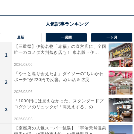
風呂や薬湯風呂、サウナなどで満喫できます。郷土の味
覚を取り入れたこだわり料理のほか、全室禁煙で無料
WIFIを完備した多彩な客室も魅力。
宿泊者からは「すき焼きのお肉は、大変美味しかったで
最新
一週間
一ヶ月
す。半量にしなくて良かったです」「温泉もとても良か
【三重県】伊勢名物「赤福」の直営店に、全国
った。洗い場が仕切られているのは好感。露天風呂も広
唯一のコメダ大判焼き店も！ 東名阪・伊...
1
くてユッタリ浸かれた。岩盤浴（健回炉？）がとても気
2026/08/06
持ちよくて、あと何度か入れば良かったと後悔」という
「やっと巡り会えたよ」ダイソーの“ちいかわ
声があがっています。温泉でリフレッシュしたい人や、
ポーチ”が220円で反響。ぬい活＆防災...
2
土地ならではの旬の味覚を味わいたい人におすすめの宿
です。※掲載されている情報は記事公開時のものです。
2026/08/06
あらかじめご了承ください。また、記事中の宿泊プラン
「1000円には見えなかった」スタンダードプ
ロダクツのリュックが「高見えする」の...
を予約すると、売上の一部がオールアバウトに還元され
3
ることがあります。
2026/08/03
【京都府の人気スーパー銭湯】「宇治天然温泉