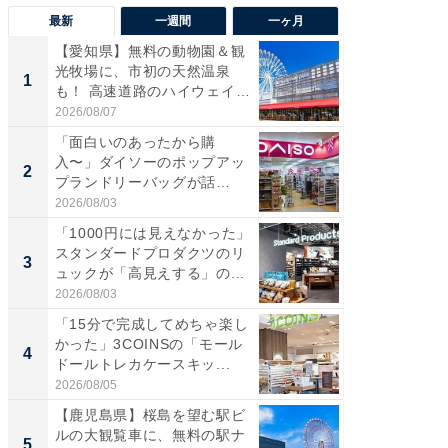
最新
一週間
一ヶ月
【愛知県】無料の動物園＆観
【兵庫
光牧場に、市初の天然温泉
ーメン
1
1
も！ 高速道路のハイウェイオ
再現した
ア...
道...
2026/08/07
2026/08/0
「面白いのあったから購
【三重
入〜」ダイソーのポップアッ
の直営
2
2
プランドリーバッグが話
ダ大判焼
題。“さま...
伊...
2026/08/03
2026/08/0
「1000円には見えなかった」
【千葉県
スタンダードプロダクツのリ
級マー
3
3
ュックが「高見えする」の...
ノベし
ー...
2026/08/03
2026/08/0
「15分で完成してめちゃ楽し
「100
かった」3COINSの「モール
スタン
4
4
ドールトレカケースキッ...
ュックが
2026/08/05
2026/08/0
【鹿児島県】桜島を望む駅ビ
立山連
ルの大観覧車に、無料の駅ナ
風呂に、
5
5