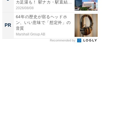
カ足湯も！ 駅ナカ・駅直結
層水風
ス...
帰...
2026/08/08
2026/08/0
64年の歴史が宿るヘッドホ
ガシガ
ン、いい意味で「想定外」の
カッタ
PR
PR
音質
Marshall Group AB
Marshall 
Recommended by