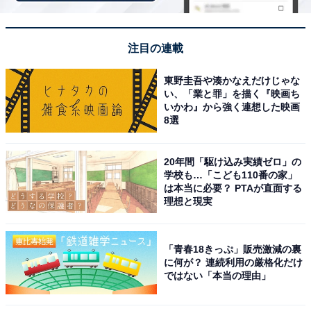
[THE NORTH FACE] Single Shot NM72303
注目の連載
Amazonで見る
東野圭吾や湊かなえだけじゃな
い、「業と罪」を描く『映画ち
いかわ』から強く連想した映画
THE NORTH FACE「NM82255」
8選
20年間「駆け込み実績ゼロ」の
学校も…「こども110番の家」
は本当に必要？ PTAが直面する
理想と現実
「青春18きっぷ」販売激減の裏
[ザノースフェイス] リュック BC Fuse Box II BCヒュー
に何が？ 連続利用の厳格化だけ
ズボックス2 NM82255 ユニセックス ブラック
ではない「本当の理由」
Amazonで見る