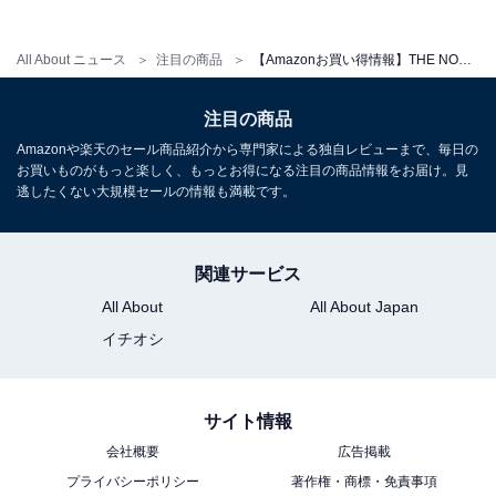
All About ニュース
注目の商品
【Amazonお買い得情報】THE NORTH FACE「リュック」が特別価格で登場中【6月14日】
注目の商品
[THE NORTH FACE] Geoface Box Tote ブラック
ONESIZE
Amazonや楽天のセール商品紹介から専門家による独自レビューまで、毎日の
お買いものがもっと楽しく、もっとお得になる注目の商品情報をお届け。見
Amazonで見る
逃したくない大規模セールの情報も満載です。
THE NORTH FACE「NN2PQ61A」
関連サービス
All About
All About Japan
イチオシ
サイト情報
会社概要
広告掲載
[THE NORTH FACE] ザノースフェイス バッグ メンズ レ
プライバシーポリシー
著作権・商標・免責事項
ディース ショルダーバッグ シンプルクロスバッグ M ブラ