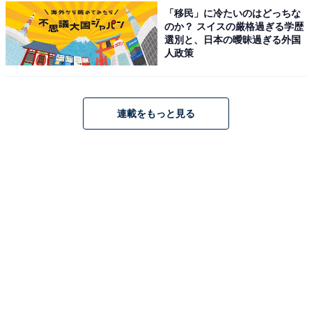
「移民」に冷たいのはどっちな
のか？ スイスの厳格過ぎる学歴
THE NORTH FACE「NM92361」
選別と、日本の曖昧過ぎる外国
人政策
連載をもっと見る
[THE NORTH FACE] Rain Cover For Shuttle Daypack
ブラック ONESIZE
Amazonで見る
THE NORTH FACE「NM32355」