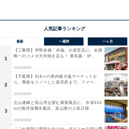
ケットなど、充実した収納力も魅力ですね。
ユーザーからは「たくさん入るのに肩が痛くならない」
「ポケットが多くて整理しやすい」と高評価。一方で、
「荷物が少ないと少し大きく感じる」という声も。荷物
をたっぷり収納したい人や、背負いやすさを重視する人
最新
一週間
一ヶ月
には、おすすめの商品といえそうです。
【三重県】伊勢名物「赤福」の直営店に、全国
唯一のコメダ大判焼き店も！ 東名阪・伊...
1
あわせて読みたい
2026/08/06
【AmazonスマイルSALE】サムソナイト
【千葉県】918㎡の県内最大級マーケットか
「スーツケース」が特別価格で登場中【1月
ら、廃校をリノベした直売所まで。ファー...
30日】
2
2026/08/06
立山連峰と富山湾を望む展望風呂に、水深333
mの海洋深層水風呂。富山県の人気日帰...
3
2026/08/06
「これ絶対に便利なやつや」ダイソーの折り畳