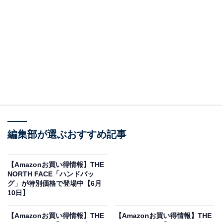
※以下のセール情報は6月14日15時30分現在のもので
す。値段の変更、売り切れの場合もあります。
※本記事で紹介している商品の購入やサービスの利用により、売上の一部が
オールアバウトに還元されることがあります。
編集部が選ぶおすすめ記事
THE NORTH FACEの「リュック」が限定価格
に！ 30％オフで登場
【Amazonお買い得情報】THE
NORTH FACE「ハンドバッ
グ」が特別価格で登場中【6月
10日】
【Amazonお買い得情報】THE
【Amazonお買い得情報】THE