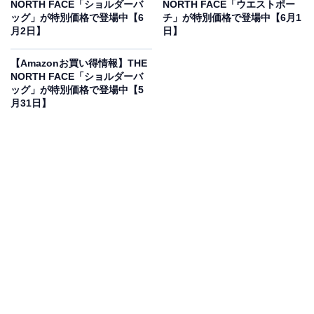
NORTH FACE「ショルダーバ
NORTH FACE「ウエストポー
ッグ」が特別価格で登場中【6
チ」が特別価格で登場中【6月1
月2日】
日】
[THE NORTH FACE] Big Shot NM72301
【Amazonお買い得情報】THE
Amazonで見る
NORTH FACE「ショルダーバ
ッグ」が特別価格で登場中【5
月31日】
THE NORTH FACEのリュック「NM72301」は現在30％
オフの特別価格・税込1万5255円販売中です。
この商品のおすすめポイントは？
ザ・ノース・フェイスの定番バックパック。33リットル
の大容量で、毎日の通勤・通学からアウトドアや1〜2泊
の旅行まで幅広く活躍します！ 背骨のラインに合わせた
構造と通気性の良いメッシュ素材により、重い荷物を入
れても体への負担が少なく快適な背負い心地です。15イ
ンチまでのノートPCスリーブや、小物の整理に便利なポ