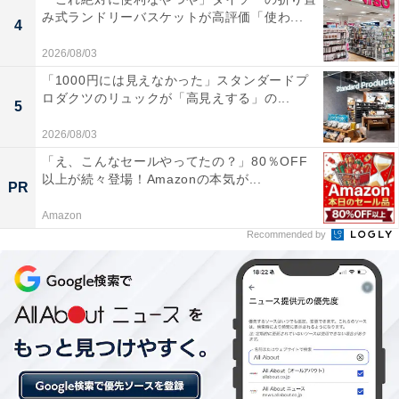
み式ランドリーバスケットが高評価「使わ...
4
2026/08/03
「1000円には見えなかった」スタンダードプ
ロダクツのリュックが「高見えする」の...
5
2026/08/03
「え、こんなセールやってたの？」80％OFF
以上が続々登場！Amazonの本気が...
PR
【今日チェックしたい】THE NORTH FACEの人
Amazon
気商品5選
Recommended by
THE NORTH FACE「NM72303」