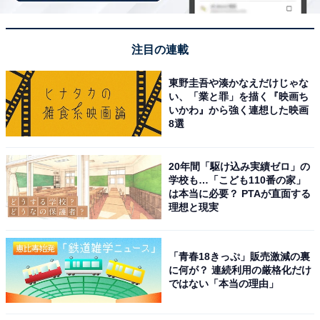
ションが魅力
注目の連載
東野圭吾や湊かなえだけじゃな
い、「業と罪」を描く『映画ち
いかわ』から強く連想した映画
8選
20年間「駆け込み実績ゼロ」の
学校も…「こども110番の家」
は本当に必要？ PTAが直面する
理想と現実
「青春18きっぷ」販売激減の裏
に何が？ 連続利用の厳格化だけ
ではない「本当の理由」
「かまぶろ温泉」公式Webサイトより
保温効果が高い塩化物泉の天然温泉風呂・ゲルマニウム