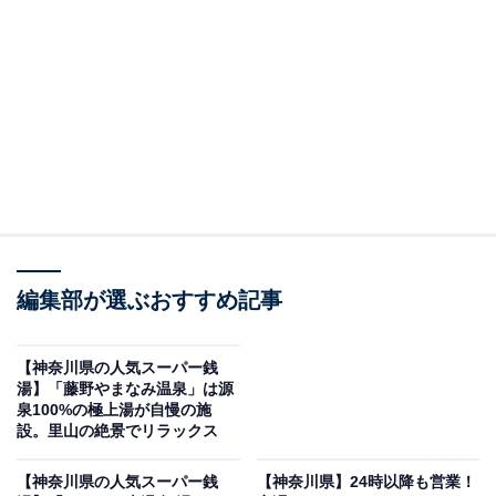
リアフリー銭湯
編集部が選ぶおすすめ記事
【神奈川県の人気スーパー銭
湯】「藤野やまなみ温泉」は源
泉100%の極上湯が自慢の施
設。里山の絶景でリラックス
「天然温泉 中島館」公式Webサイトより
【神奈川県の人気スーパー銭
【神奈川県】24時以降も営業！
全館バリアフリー設計の施設で、ナトリウム-炭酸水素塩