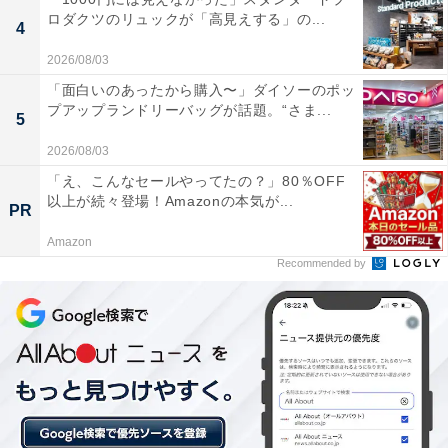
は550円で楽しめる濃い黒湯と全館バリアフ
ロダクツのリュックが「高見えする」の...
リーが自慢の施設
4
2026/08/03
「面白いのあったから購入〜」ダイソーのポッ
プアップランドリーバッグが話題。“さま...
5
2026/08/03
「え、こんなセールやってたの？」80％OFF
以上が続々登場！Amazonの本気が...
PR
Amazon
Recommended by
「かまぶろ温泉」は天然温泉と充実のリラクゼー