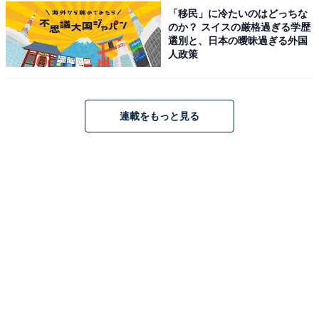
「移民」に冷たいのはどっちな
温浴風呂・泡風呂などの多彩な湯船がそろい、韓国アカ
のか？ スイスの厳格過ぎる学歴
スリ・中国整体・タイ古式リラクゼーション・よもぎ蒸
選別と、日本の曖昧過ぎる外国
人政策
しなど本格的なリラクゼーションメニューも充実してい
ます。浴室内の水槽の魚を眺めながら入浴できるユニー
クな趣向も人気で、早朝6時から営業しています。平
連載をもっと見る
日・土日祝ともに570円です。
営業時間
6:00〜24:00
アクセス
所在地：神奈川県川崎市川崎区藤崎4-7-3
アクセス：JR・京急川崎駅1番バス乗り場からバスで約
10分（「川21」系統）、「臨港病院前」バス停下車、徒
歩約2分。