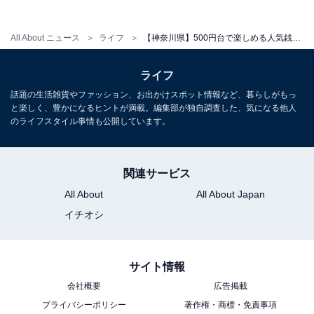
料金
All About ニュース
ライフ
【神奈川県】500円台で楽しめる人気銭湯4選！ 黒湯・軟水・本格リラクゼーションなど個性豊かな設備が充実
※シャンプー、コンディショナー、ボディソープは浴室
に常設されています。
ライフ
平日：570円
話題の生活雑貨やファッション、お出かけスポット情報など、暮らしがもっ
と楽しく、豊かになるヒントが満載。編集部が独自調査した、気になる他人
土・日・祝：570円
のライフスタイル事情も公開しています。
※サウナ付きは大人820円
宿泊可否
関連サービス
All About
All About Japan
宿泊：不可（営業時間は6:00〜24:00のため）
イチオシ
あわせて読みたい
【神奈川県の人気銭湯】「かまぶろ温泉」は
570円で楽しめる天然温泉と本格リラクゼー
サイト情報
ションが自慢の施設
会社概要
広告掲載
プライバシーポリシー
著作権・商標・免責事項