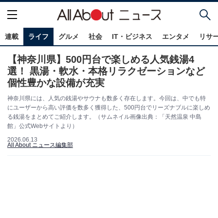
連載
ライフ
グルメ
社会
IT・ビジネス
エンタメ
リサ
【神奈川県】500円台で楽しめる人気銭湯4
選！ 黒湯・軟水・本格リラクゼーションなど
個性豊かな設備が充実
神奈川県には、人気の銭湯やサウナも数多く存在します。今回は、中でも特
にユーザーから高い評価を数多く獲得した、500円台でリーズナブルに楽しめ
る銭湯をまとめてご紹介します。（サムネイル画像出典：「天然温泉 中島
館」公式Webサイトより）
2026.06.13
All About ニュース編集部