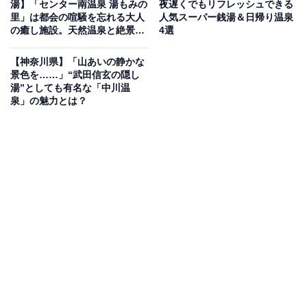
湯】「センター南温泉 湯もみの
夜遅くでもリフレッシュできる
里」は都会の喧騒を忘れる大人
人気スーパー銭湯＆日帰り温泉
泉の非常に濃い「黒湯」が自慢です。週替わりで交代す
の癒し施設。天然温泉と絶景足
4選
る1・2階の浴場には温泉の露天風呂・源泉の水風呂・サ
湯でリラックス
ウナのほか、ミルキーバスやハイパワージェットバスも
【神奈川県】「山あいの静かな
景色を……」“武田信玄の隠し
完備しています。横浜市営地下鉄「弘明寺駅」より徒歩
湯”としても有名な「中川温
3分の好立地で、平日・土日祝ともに550円です。
泉」の魅力とは？
営業時間
12:00〜23:00
定休日：毎週金曜日
アクセス
所在地：神奈川県横浜市南区中島町4-75
アクセス：横浜市営地下鉄「弘明寺駅」より徒歩3分、
または京浜急行「弘明寺駅」より徒歩11分。駐車場7台
完備（2時間無料）。