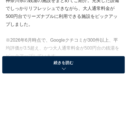
神奈川県の銭湯の施設をまとめてご紹介。充実した設備
でしっかりリフレッシュできながら、大人通常料金が
500円台でリーズナブルに利用できる施設をピックアッ
プしました。
※2026年6月時点で、Googleクチコミが300件以上、平
均評価が3.5超え、かつ大人通常料金が500円台の銭湯を
ピックアップしています
続きを読む
この記事の執筆者：
All About ニュース編集
部
「All About ニュース」は、ネットの話題から世の中の動きまで、暮
らしの中にあふれる「なぜ？」「どうして？」を分かりやすく伝え
るAll About発のニュースメディアです。お金や仕事、恋愛、ITに関
...続きを読む
する疑問に対して専門家が分かりやすく回答するほか、エンタメ情
報やSNSで話題のトピックスを紹介しています。
「天然温泉 中島館」は非常に濃い黒湯が自慢のバ