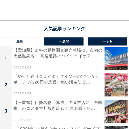
料金
※備え付けのシャンプー類はないため、持参するかフロ
ントで購入（30円〜）が必要です。サウナ利用は別途
200円（専用バスタオル付）。
最新
一週間
一ヶ月
平日：550円
【愛知県】無料の動物園＆観光牧場に、市初の
土・日・祝：550円
天然温泉も！ 高速道路のハイウェイオア...
1
（※大人料金。中学生450円、小学生220円、幼児100
2026/08/07
円）
「やっと巡り会えたよ」ダイソーの“ちいかわ
ポーチ”が220円で反響。ぬい活＆防災...
2
宿泊可否
2026/08/06
宿泊：不可（銭湯施設のため、宿泊設備はありません）
【三重県】伊勢名物「赤福」の直営店に、全国
唯一のコメダ大判焼き店も！ 東名阪・伊...
3
あわせて読みたい
2026/08/06
【神奈川県の人気銭湯】「天然温泉 中島館」
「1000円には見えなかった」スタンダードプ