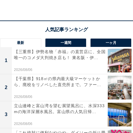
周囲の雑音をスッと遮断する、ワールドクラスのノイズ
キャンセリングを搭載！ 独自のスタビリティバンドによ
り、激しい運動でもズレない抜群のフィット感を実現し
ています。イヤホン単体で最長8.5時間の連続再生ができ
るロングバッテリーも心強いですね。Boseならではの深
最新
一週間
一ヶ月
みのある豊かな重低音で、毎日の通勤やワークアウトが
【三重県】伊勢名物「赤福」の直営店に、全国
臨場感あふれる時間に変わります。
唯一のコメダ大判焼き店も！ 東名阪・伊...
1
2026/08/06
ユーザーからは「静寂のレベルが違う」「耳が痛くなり
【千葉県】918㎡の県内最大級マーケットか
にくい」と高い評価を得ています。一方で、「ケースの
ら、廃校をリノベした直売所まで。ファー...
2
プラスチック感が気になる」という声も。圧倒的な遮音
性とパワフルなサウンドをいつでも楽しみたい人は、購
2026/08/06
入を検討してみてもよいかもしれません。
立山連峰と富山湾を望む展望風呂に、水深333
mの海洋深層水風呂。富山県の人気日帰...
3
あわせて読みたい
2026/08/06
【Amazonお買い得情報】JVCケンウッド
「これ絶対に便利なやつや」ダイソーの折り畳