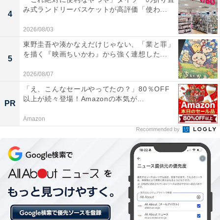
「ポータブルスピーカー」が特別価格で登場
み式ランドリーバスケットが高評価「使わ...
中【6月10日】
4
2026/08/03
東野圭吾や湊かなえだけじゃない、「業と罪」
を描く『映画ちいかわ』から強く連想した...
5
2026/08/07
「え、こんなセールやってたの？」80％OFF
以上が続々登場！Amazonの本気が...
PR
Amazon
Recommended by
【今日チェックしたい】Boseの人気商品5選