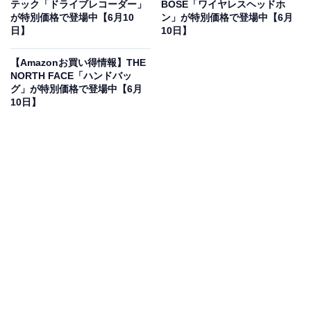
9％オフで登場
テック「ドライブレコーダー」
BOSE「ワイヤレスヘッドホ
が特別価格で登場中【6月10
ン」が特別価格で登場中【6月
日】
10日】
【Amazonお買い得情報】THE
NORTH FACE「ハンドバッ
グ」が特別価格で登場中【6月
10日】
Bose QuietComfort Earbuds Bluetooth接続 アクティブ
ノイズキャンセリング 完全ワイヤレス イヤホン 最長8.5
時間連続再生 急速充電 ブラック
Amazonで見る
Boseのワイヤレスイヤホン「QuietComfort Earbuds」は
現在9％オフの特別価格・税込2万1900円販売中です。
この商品のおすすめポイントは？