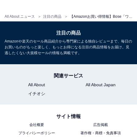
Bose QuietComfort Ultra Headphones（第2世代） 空
All About ニュース
注目の商品
【Amazonお買い得情報】Bose「ワイヤレスイヤホン」が特別価格で登場中【6月12日】
間オーディオ 完全 ワイヤレス オーバーイヤー型 ヘッドホ
ン ノイズキャンセリング Bluetooth接続 マイク搭載 最大
30時間再生 急速充電 ブラック
注目の商品
Amazonで見る
Amazonや楽天のセール商品紹介から専門家による独自レビューまで、毎日の
お買いものがもっと楽しく、もっとお得になる注目の商品情報をお届け。見
逃したくない大規模セールの情報も満載です。
Bose「QuietComfort Headphones LE」
関連サービス
All About
All About Japan
イチオシ
サイト情報
Bose QuietComfort Headphones LE 完全 ワイヤレス
会社概要
広告掲載
ヘッドホン ノイズキャンセリング Bluetooth接続 マイク
プライバシーポリシー
著作権・商標・免責事項
付 最大24時間再生 急速充電 ペタルピンク