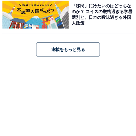
「移民」に冷たいのはどっちな
のか？ スイスの厳格過ぎる学歴
選別と、日本の曖昧過ぎる外国
人政策
Bose QuietComfort Ultra Earbuds (第2世代) ワイヤレス
ノイズキャンセリング Bluetooth イヤホン 最長6時間連
続再生 IPX4規格準拠 イマーシブオーディオ 迫力の重低音
ホワイトスモーク
連載をもっと見る
Amazonで見る
Bose「QuietComfort Ultra Headphones（第2世
代）」