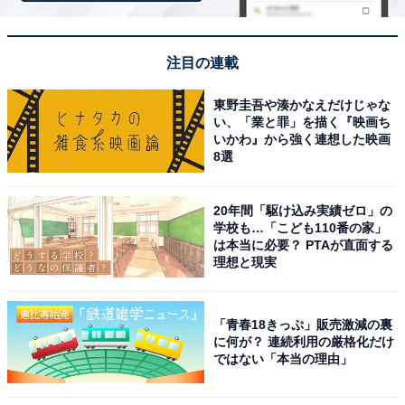
Bose「Ultra Open Earbuds」
注目の連載
東野圭吾や湊かなえだけじゃな
い、「業と罪」を描く『映画ち
いかわ』から強く連想した映画
8選
Bose Ultra Open Earbuds 空間オーディオ イヤホン オ
ープンイヤー 完全 ワイヤレス Bluetooth接続 マイク付
20年間「駆け込み実績ゼロ」の
最大7.5時間再生 防滴 ブラック
学校も…「こども110番の家」
は本当に必要？ PTAが直面する
Amazonで見る
理想と現実
Bose「QuietComfort Ultra Earbuds (第2世代)」
「青春18きっぷ」販売激減の裏
に何が？ 連続利用の厳格化だけ
ではない「本当の理由」