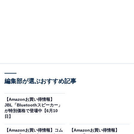
※以下のセール情報は6月12日17時45分現在のもので
す。値段の変更、売り切れの場合もあります。
この記事の執筆者：
All About ニュース お買
いもの部
編集部が選ぶおすすめ記事
Amazonのセール商品から売れ筋ランキングまで、毎日のお買いも
のがもっと楽しく、もっとお得になる情報をお届け。編集部員によ
る独自レビューなど、ここでしか手に入らない情報も満載です。
...続きを読む
【Amazonお買い得情報】
JBL「Bluetoothスピーカー」
※本記事で紹介している商品の購入やサービスの利用により、売上の一部が
が特別価格で登場中【6月10
オールアバウトに還元されることがあります。
日】
Boseの「ワイヤレスイヤホン」が限定価格に！
【Amazonお買い得情報】コム
【Amazonお買い得情報】