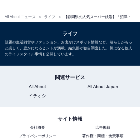
のため入浴不可、ただし館内滞在や入館は可能）
土・日・祝：24時間営業（午前8:00〜午前10:00は大浴
All About ニュース
ライフ
【静岡県の人気スーパー銭湯】「沼津・湯河原温泉 万葉の湯」は24時間営業で1日中楽しめる施設。毎日運ばれる天然温泉でリラックス
場清掃のため入浴不可、ただし館内滞在や入館は可能）
ライフ
宿泊可否
話題の生活雑貨やファッション、お出かけスポット情報など、暮らしがもっ
と楽しく、豊かになるヒントが満載。編集部が独自調査した、気になる他人
宿泊：可（24時間営業のため、無料で利用できる106席
のライフスタイル事情も公開しています。
のテレビモニター付きリラックスルームで朝まで滞在可
能です。また、夜22時〜翌朝8時までお得に個室を利用
できる「深夜貸部屋」も有料で用意されています。）
関連サービス
All About
All About Japan
イチオシ
こちらもおすすめ
【静岡県の人気スーパー銭湯】「サウナ鷹の
湯」は富士山の伏流水を使用した3種のサウナが
サイト情報
自慢の施設。バナジウムたっぷりの水風呂でリ
ラックス
会社概要
広告掲載
プライバシーポリシー
著作権・商標・免責事項