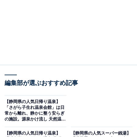
紹介します。今回紹介するのは、静岡県で人気の施設
「沼津・湯河原温泉 万葉の湯」です。
※2026年6月時点で、Googleクチコミが500件以上、平
均評価が3.5超えの銭湯を紹介しています
この記事の執筆者：
坂上 恵
All About ニュースの編集者。オールアバウトに入社後、SNSトレン
ドにフォーカスした記事執筆やSEOライティングの経験を経て、の
編集部が選ぶおすすめ記事
ちにAll About ニュースチームのメンバーに加入。現在は旅行・カル
...続きを読む
チャー・エンタメなどを中心に企画編集を担当。東京都出身。居酒
屋巡りとスポーツ観戦が生きがい。
【静岡県の人気日帰り温泉】
※本記事で紹介している商品の購入やサービスの利用により、売上の一部が
「さがら子生れ温泉会館」は日
オールアバウトに還元されることがあります。
常から離れ、静かに整う安らぎ
の施設。源泉かけ流し 天然温泉
「沼津・湯河原温泉 万葉の湯」は毎日運ばれる本
でリラックス
物の名湯と充実の施設が魅力
【静岡県の人気日帰り温泉】
【静岡県の人気スーパー銭湯】