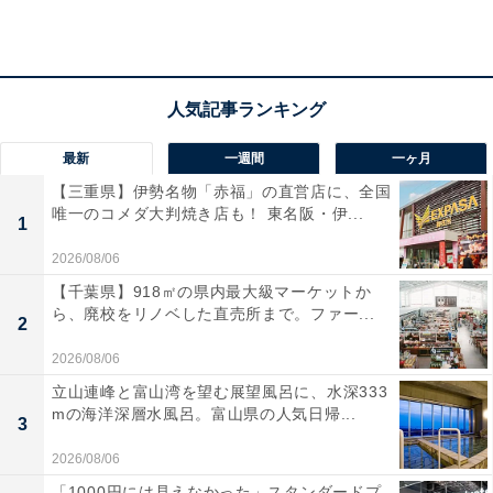
最新
一週間
一ヶ月
【三重県】伊勢名物「赤福」の直営店に、全国
唯一のコメダ大判焼き店も！ 東名阪・伊...
1
2026/08/06
【千葉県】918㎡の県内最大級マーケットか
ら、廃校をリノベした直売所まで。ファー...
2
「沼津・湯河原温泉 万葉の湯」の口コミは？
2026/08/06
「沼津・湯河原温泉 万葉の湯」には以下のような口コミ
立山連峰と富山湾を望む展望風呂に、水深333
mの海洋深層水風呂。富山県の人気日帰...
が寄せられています。
3
2026/08/06
自動ロウリュシステムが搭載されたサウナが非常に
「1000円には見えなかった」スタンダードプ