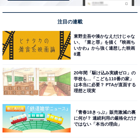
注目の連載
東野圭吾や湊かなえだけじゃな
い、「業と罪」を描く『映画ち
いかわ』から強く連想した映画
8選
20年間「駆け込み実績ゼロ」の
学校も…「こども110番の家」
は本当に必要？ PTAが直面する
理想と現実
アクセス・料金情報は？ 泊まれる？
アクセス
「青春18きっぷ」販売激減の裏
に何が？ 連続利用の厳格化だけ
所在地：静岡県沼津市岡宮1208-1
ではない「本当の理由」
アクセス：JR東海道本線「沼津駅」北口より無料シャト