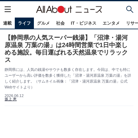
連載
ライフ
グルメ
社会
IT・ビジネス
エンタメ
リサ
【静岡県の人気スーパー銭湯】「沼津・湯河
原温泉 万葉の湯」は24時間営業で1日中楽し
める施設。毎日運ばれる天然温泉でリラック
ス
静岡県には、人気の銭湯やサウナも数多く存在します。今回は、中でも特に
ユーザーから高い評価を数多く獲得した「沼津・湯河原温泉 万葉の湯」を詳
しく紹介します。（サムネイル画像：「沼津・湯河原温泉 万葉の湯」公式
Webサイトより）
2026.06.12
坂上 恵