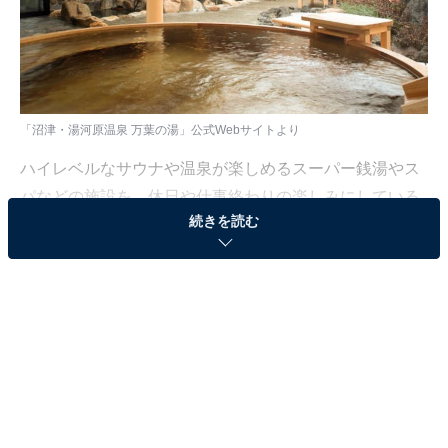
「沼津・湯河原温泉 万葉の湯」公式Webサイトより
ハイレベルなサウナや温泉が楽しめるスーパー銭湯やス
パなどの施設を、休日や仕事終わりの楽しみにしている
続きを読む
人も少なくないはず。日々の疲れを癒すリラックスタイ
ムは、何物にも代えがたい時間ですよね。しかし、近年
では高い人気をほこる施設も多く、どこに行けばよいか
迷ってしまう……そんな思いを抱えている人もいるので
はないでしょうか。
そんな人に向けて、All About ニュース編集部が厳選し
た、人気かつ評価の高いサウナやスーパー銭湯の施設を