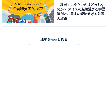
ルバスで約15分。車の場合、東名高速道路「沼津I.C」を
「移民」に冷たいのはどっちな
下り直進1.2km、または新東名高速道路「長泉沼津IC」
のか？ スイスの厳格過ぎる学歴
から伊豆縦貫自動車道路経由「沼津岡宮IC」を下り国道
選別と、日本の曖昧過ぎる外国
人政策
1号線方面へ800ｍ。乗用車250台分の無料駐車場を完備
しています。
連載をもっと見る
料金
※入館料には入浴料・館内着・バスタオル・フェイスタ
オル・大浴場内のアメニティ類・館内の無料施設利用が
含まれます。午前10時〜翌深夜3時まで滞在可能（深夜3
時以降は別途深夜料金2,000円が自動加算）。
平日：1,900円
土・日・祝：2,400円
営業時間
平日：24時間営業（午前8:00〜午前10:00は大浴場清鎖