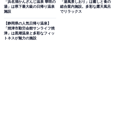
「浜名湖かんざんじ温泉 華咲の
「湯風景しおり」は癒しと食の
湯」は県下最大級の日帰り温泉
総合案内施設。多彩な露天風呂
「沼津・湯河原温泉 万葉の湯」では、毎日運ばれる良質
施設
でリラックス
な湯河原温泉を「露天風呂」や「大浴場」、「ひのき風
呂」などで気軽に満喫できます。サウナには自動ロウリ
【静岡県の人気日帰り温泉】
「焼津市勤労会館サンライフ焼
ュシステムが導入されており、1時間に1回強力な熱波を
津」は黒潮温泉と多彩なフィッ
体感可能。食事処「憩い処」では本格的な和食から軽食
トネスが魅力の施設
までバリエーション豊富なメニューを楽しめます。
楽天トラベルで静岡県の施設を見る