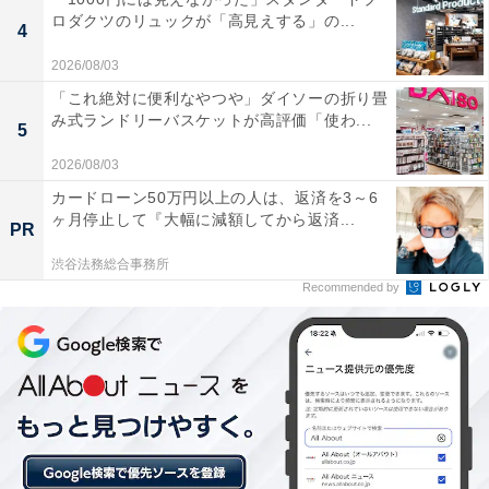
強力で、心地よくしっかりと汗を流してリフレッシ
ロダクツのリュックが「高見えする」の...
4
ュできる。
2026/08/03
「これ絶対に便利なやつや」ダイソーの折り畳
み式ランドリーバスケットが高評価「使わ...
5
毎日運ばれてくる上質な天然温泉の泉質が良く、開
2026/08/03
放的なお風呂で日々の疲れを忘れてゆったりと安ら
カードローン50万円以上の人は、返済を3～6
げます。
ヶ月停止して『大幅に減額してから返済...
PR
渋谷法務総合事務所
Recommended by
24時間営業でいつでも利用できる利便性の高さや、
館内着・アメニティ類の充実度、施設の清潔感が良
かった。