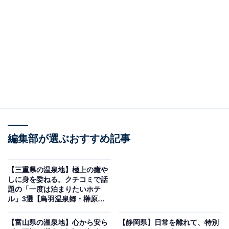
む癒やしの宿
編集部が選ぶおすすめ記事
【三重県の温泉地】極上の癒や
しに身を委ねる。クチコミで話
題の「一度は泊まりたいホテ
ル」3選【鳥羽温泉郷・榊原温
嬉野温泉 茶心の宿 和楽園（画像：「嬉野温泉 茶心の宿 和楽園」公式Web
泉】
サイトより）
【富山県の温泉地】心から安ら
【静岡県】日常を離れて、特別