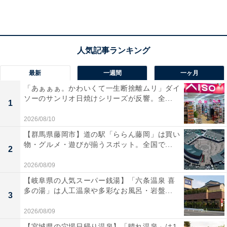
アクセス
所在地：佐賀県嬉野市嬉野町下野甲33
交通手段：JR嬉野温泉駅より送迎車で5分／嬉野ICより
車で5分
最新
一週間
一ヶ月
料金
「あぁぁぁ。かわいくて一生断捨離ムリ」ダイ
ソーのサンリオ日焼けシリーズが反響。全...
大人1名（参考価格）：1万9800円
1
※料金は公式Webサイト参考価格
2026/08/10
※プラン・部屋により価格は変動します
【群馬県藤岡市】道の駅「ららん藤岡」は買い
物・グルメ・遊びが揃うスポット。全国で...
2
チェックイン・チェックアウト
2026/08/09
チェックイン：16:00
【岐阜県の人気スーパー銭湯】「六条温泉 喜
チェックアウト：10:00
多の湯」は人工温泉や多彩なお風呂・岩盤...
3
※プランにより時間が異なる可能性があります
2026/08/09
あわせて読みたい
【宮城県の穴場日帰り温泉】「晴れ温泉」は1