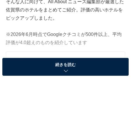
そんな人に向けて、All About ニュース編集部が厳選した
佐賀県のホテルをまとめてご紹介。評価の高いホテルを
ピックアップしました。
※2026年6月時点でGoogleクチコミが500件以上、平均
評価が4.0超えのものを紹介しています
この記事の執筆者：
All About ニュース お買
続きを読む
いもの部
Amazonのセール商品から売れ筋ランキングまで、毎日のお買いも
のがもっと楽しく、もっとお得になる情報をお届け。編集部員によ
る独自レビューなど、ここでしか手に入らない情報も満載です。
...続きを読む
※本記事で紹介している商品の購入やサービスの利用により、売上の一部が
オールアバウトに還元されることがあります。
「嬉野温泉 茶心の宿 和楽園」はお茶を五感で楽し