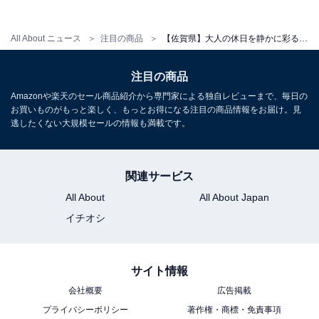
アクセス
All About ニュース
注目の商品
【佐賀県】大人の休日を静かに彩る。満足度の高さで選ぶ「一度は泊まりたいホテル」3選
所在地：佐賀県武雄市武雄町武雄4100
交通手段：JR武雄温泉駅からタクシーで約5分／長崎自
注目の商品
動車道 武雄・北方ICから約10分
Amazonや楽天のセール商品紹介から専門家による独自レビューまで、毎日の
お買いものがもっと楽しく、もっとお得になる注目の商品情報をお届け。見
料金
逃したくない大規模セールの情報も満載です。
大人1名（参考価格）：2万3100円
※料金は公式Webサイト参考価格
関連サービス
※プラン・部屋により価格は変動します
All About
All About Japan
イチオシ
チェックイン・チェックアウト
チェックイン：15:00
サイト情報
チェックアウト：10:00
会社概要
広告掲載
※プランにより時間が異なる可能性があります
プライバシーポリシー
著作権・商標・免責事項