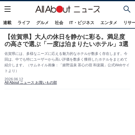
連載
ライフ
グルメ
社会
IT・ビジネス
エンタメ
リサ
【佐賀県】大人の休日を静かに彩る。満足度
の高さで選ぶ「一度は泊まりたいホテル」3選
佐賀県には、多様なニーズに応える魅力的なホテルが数多く存在します。今
回は、中でも特にユーザーから高い評価を数多く獲得したホテルをまとめて
紹介します。（サムネイル画像：「嬉野温泉 茶心の宿 和楽園」公式Webサイ
トより）
2026.06.12
All About ニュース お買いもの部