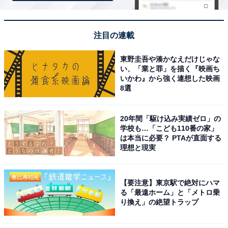
「武雄温泉 御船山楽園ホテル」はアートと究極の
サウナが響き合う別天地
注目の連載
東野圭吾や湊かなえだけじゃな
い、「業と罪」を描く『映画ち
いかわ』から強く連想した映画
8選
20年間「駆け込み実績ゼロ」の
学校も…「こども110番の家」
は本当に必要？ PTAが直面する
理想と現実
【要注意】東京駅で絶対にハマ
る「最遠ホーム」と「メトロ乗
り換え」の絶望トラップ
武雄温泉 御船山楽園ホテル（画像：「武雄温泉 御船山楽園ホテル」公式
Webサイトより）