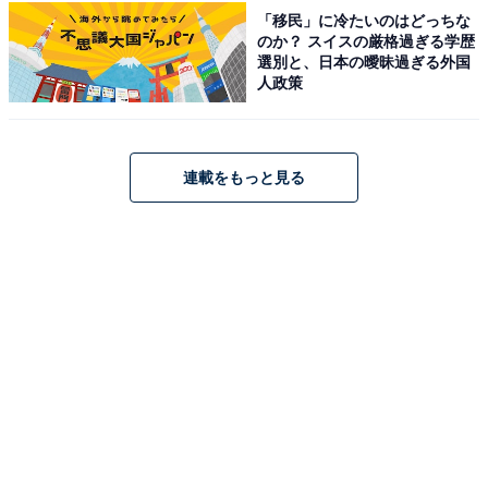
武雄温泉 御船山楽園ホテルは、170年以上の歴史を持つ
「移民」に冷たいのはどっちな
のか？ スイスの厳格過ぎる学歴
50万平米の名勝・御船山楽園内に位置します。チームラ
選別と、日本の曖昧過ぎる外国
ボによるアート展を常設するロビーや、サウナシュラン
人政策
で3年連続グランプリを獲得した「らかんの湯」が大き
な魅力。佐賀牛をはじめとする地産地消の懐石料理も堪
能でき、伝統と現代アートが共鳴する唯一無二の滞在を
連載をもっと見る
叶えます。
楽天トラベルでホテルを見る