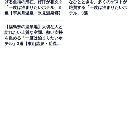
「嬉野温泉 茶心の宿 和楽園」は、日本有数の茶どころ嬉
げる至福の滞在。好評が相次ぐ
なひとときを。多くのゲストが
「一度は泊まりたいホテル」3
絶賛する「一度は泊まりたいホ
野ならではの「お茶」をテーマにした和風旅館です。名
選【宇奈月温泉・氷見温泉郷】
テル」3選
物の「露天茶風呂」では、巨大な急須から注がれるお湯
とお茶の成分で、美肌の湯をさらに贅沢に堪能できま
【福島県の温泉地】大切な人と
訪れたい上質な空間。熱い支持
す。食事では、特産の嬉野茶を使用した「茶粥」や「温
を集める「一度は泊まりたいホ
泉湯どうふ」など、地元の味覚を心ゆくまで味わえるの
テル」3選【東山温泉・岳温
泉・飯坂温泉】
が魅力です。
楽天トラベルでホテルを見る