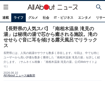
連載
ライフ
グルメ
社会
IT・ビジネス
エンタメ
リサ
【長野県の人気スパ】「南相木温泉 滝見の
湯」は秘境の湯で芯から癒される施設。滝の
せせらぐ音に耳を傾ける露天風呂でリラック
ス
長野県には、人気の銭湯やサウナも数多く存在します。今回は、中でも特に
ユーザーから高い評価を数多く獲得した「南相木温泉 滝見の湯」を詳しく紹
介します。（サムネイル画像：「南相木温泉 滝見の湯」公式Webサイトよ
り）
2026.06.10
All About ニュース編集部