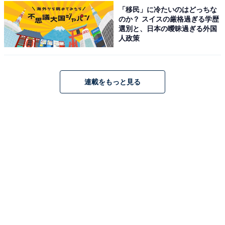
て25分、温泉前バス停下車すぐ。
「移民」に冷たいのはどっちな
のか？ スイスの厳格過ぎる学歴
【自動車の場合】中部横断道・八千穂高原ICから
選別と、日本の曖昧過ぎる外国
15km(約25分) 中央道・長坂ICから40km(約45分) ※第一
人政策
駐車場60台(無料) ※混雑時:第二駐車場40台(無料)
料金
連載をもっと見る
※販売品としてフェイスタオル・バスタオル・歯ブラ
シ・カミソリがあります。
平日：600円
土・日・祝：600円
営業時間
平日：10:00~20:30
土・日・祝：10:00~20:30
宿泊可否