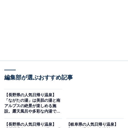
す。今回紹介するのは、長野県で人気の施設「南相木温
泉 滝見の湯」です。
※2026年6月時点で、Googleクチコミが500件以上、平
均評価が4.0超えの銭湯を紹介しています
この記事の執筆者：
All About ニュース編集
部
「All About ニュース」は、ネットの話題から世の中の動きまで、暮
らしの中にあふれる「なぜ？」「どうして？」を分かりやすく伝え
編集部が選ぶおすすめ記事
るAll About発のニュースメディアです。お金や仕事、恋愛、ITに関
...続きを読む
する疑問に対して専門家が分かりやすく回答するほか、エンタメ情
報やSNSで話題のトピックスを紹介しています。
【長野県の人気日帰り温泉】
※本記事で紹介している商品の購入やサービスの利用により、売上の一部が
「ながたの湯」は美肌の湯と南
オールアバウトに還元されることがあります。
アルプスの絶景が楽しめる施
設。露天風呂や多彩な内湯でリ
「南相木温泉 滝見の湯」は豊かな自然に囲まれた
ラックス
バリアフリーの温泉施設
【長野県の人気日帰り温泉】
【岐阜県の人気日帰り温泉】