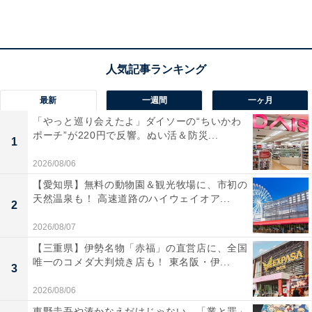
最新
一週間
一ヶ月
「やっと巡り会えたよ」ダイソーの“ちいかわ
ポーチ”が220円で反響。ぬい活＆防災...
1
2026/08/06
【愛知県】無料の動物園＆観光牧場に、市初の
天然温泉も！ 高速道路のハイウェイオア...
「南相木温泉 滝見の湯」の口コミは？
2
2026/08/07
「南相木温泉 滝見の湯」には以下のような口コミが寄せ
【三重県】伊勢名物「赤福」の直営店に、全国
られています。
唯一のコメダ大判焼き店も！ 東名阪・伊...
3
2026/08/06
露天風呂から滝が見え、せせらぎの音を聞きながら
東野圭吾や湊かなえだけじゃない、「業と罪」