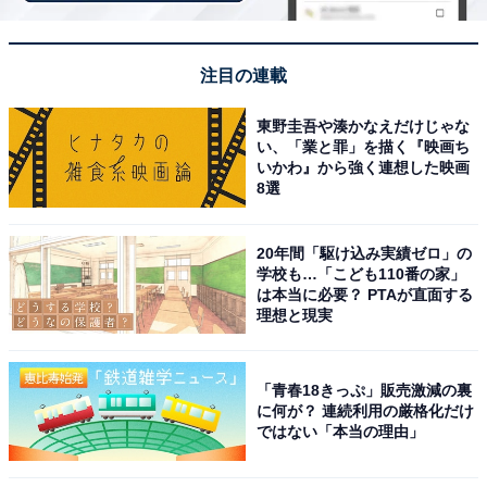
注目の連載
東野圭吾や湊かなえだけじゃな
い、「業と罪」を描く『映画ち
いかわ』から強く連想した映画
8選
20年間「駆け込み実績ゼロ」の
学校も…「こども110番の家」
は本当に必要？ PTAが直面する
アクセス・料金情報は？ 泊まれる？
理想と現実
アクセス
「青春18きっぷ」販売激減の裏
に何が？ 連続利用の厳格化だけ
所在地：長野県南佐久郡南相木村5633-1
ではない「本当の理由」
アクセス：
【電車の場合】小海線小海駅から、南相木村村営バスに