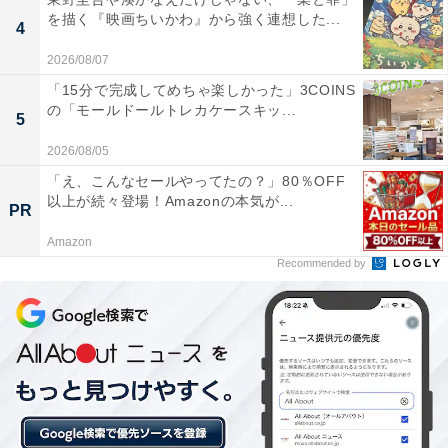
ゆっくりと温泉に浸かることができる環境が素晴ら
を描く『映画ちいかわ』から強く連想した...
4
しい。
2026/08/07
「15分で完成してめちゃ楽しかった」3COINS
の「モールドールトレカケースキッ...
5
施設全体がバリアフリー設計になっており、清潔感
2026/08/05
があるため、どの年代でも安心して気持ちよく過ご
「え、こんなセールやってたの？」80％OFF
せる。
以上が続々登場！Amazonの本気が...
PR
Amazon
Recommended by
湯上がりに利用できるお休み処には2000冊の漫画や
フリーWifiが完備されており、リラックスして長居
したくなる快適な空間。