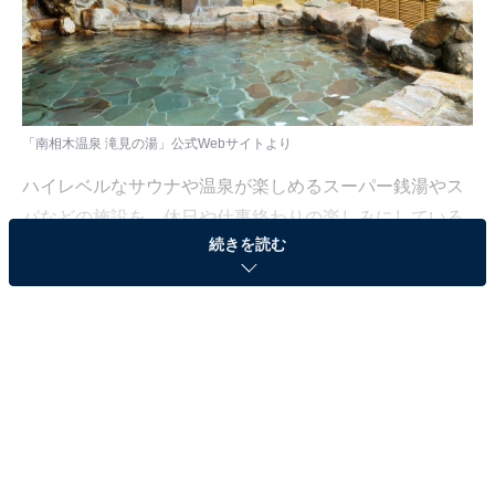
「南相木温泉 滝見の湯」公式Webサイトより
ハイレベルなサウナや温泉が楽しめるスーパー銭湯やス
パなどの施設を、休日や仕事終わりの楽しみにしている
続きを読む
人も少なくないはず。日々の疲れを癒すリラックスタイ
ムは、何物にも代えがたい時間ですよね。しかし、近年
では高い人気をほこる施設も多く、どこに行けばよいか
迷ってしまう……そんな思いを抱えている人もいるので
はないでしょうか。
そんな人に向けて、All About ニュース編集部が厳選し
た、人気かつ評価の高いサウナやスパの施設を紹介しま