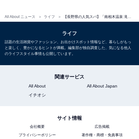
宿泊：不可（日帰り温泉施設であり、お休み処や個室、
All About ニュース
ライフ
【長野県の人気スパ】「南相木温泉 滝見の湯」は秘境の湯で芯から癒される施設。滝のせせらぐ音に耳を傾ける露天風呂でリラックス
福祉風呂などの休憩・日帰り利用設備のみのため）
ライフ
話題の生活雑貨やファッション、お出かけスポット情報など、暮らしがもっ
こちらもおすすめ
と楽しく、豊かになるヒントが満載。編集部が独自調査した、気になる他人
【長野県の人気日帰り温泉】「湯の華銭湯 瑞祥
のライフスタイル事情も公開しています。
上山田本館」は2つの源泉を贅沢にかけ流す施
設。巨石が並ぶ「岩風呂」でリラックス
関連サービス
All About
All About Japan
イチオシ
サイト情報
会社概要
広告掲載
プライバシーポリシー
著作権・商標・免責事項