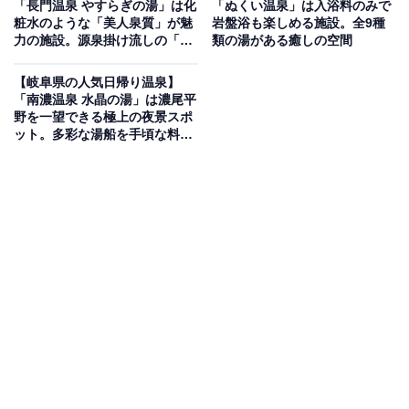
「長門温泉 やすらぎの湯」は化
「ぬくい温泉」は入浴料のみで
粧水のような「美人泉質」が魅
岩盤浴も楽しめる施設。全9種
一面ガラス張りの内湯や、滝のせせらぐ音が聞こえる露
力の施設。源泉掛け流しの「羽
類の湯がある癒しの空間
天風呂で四季の移りかわりを堪能できます。ジェットバ
釜風呂」でリラックス
スや泡ぶろ、電気風呂、打たせ湯のほか、本格的な高温
【岐阜県の人気日帰り温泉】
「南濃温泉 水晶の湯」は濃尾平
サウナやミストサウナ、水風呂も完備。お食事処では薫
野を一望できる極上の夜景スポ
り高い南相木産そば粉100％の「相木そば」や、みずみ
ット。多彩な湯船を手頃な料金
で楽しめる
ずしいお野菜、てづくりの定食などが味わえます。
楽天トラベルで泊まれるサウナを探す